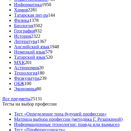
Информатика
1950
Химия
2281
Татарская лит-ра
144
Физика
1378
Биология
3502
География
932
История
2322
Литература
1367
Английский язык
1948
Немецкий язык
579
Татарский язык
520
МХК
201
Астрономия
20
Технология
180
Физкультура
239
ОБЖ
100
Экономика
80
Все предметы
25131
Тесты на выбор профессии
Тест «Определение типа будущей профессии»
Матрица выбора профессии (методика Г. Резапкиной)
Информационные технологии: правда или вымысел
Тест «Профпригодность»