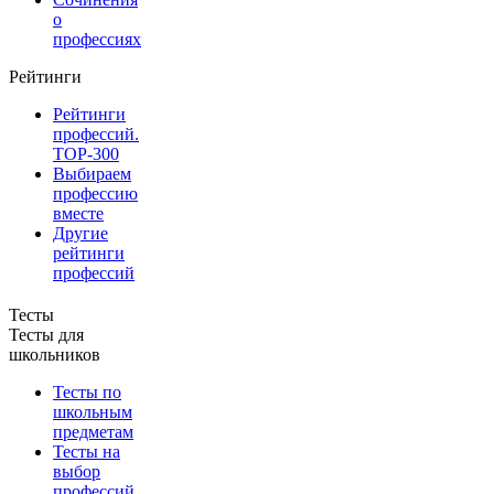
о
профессиях
Рейтинги
Рейтинги
профессий.
TOP-300
Выбираем
профессию
вместе
Другие
рейтинги
профессий
Тесты
Тесты для
школьников
Тесты по
школьным
предметам
Тесты на
выбор
профессий