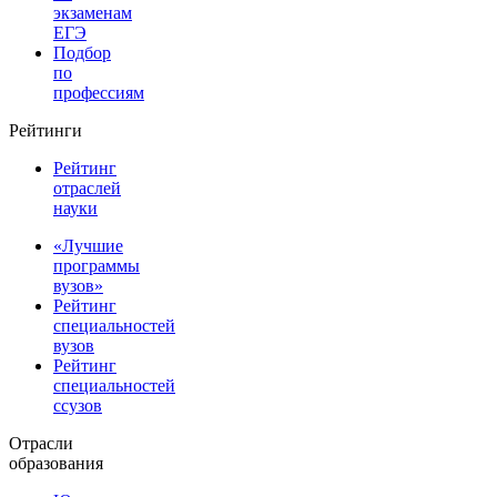
экзаменам
ЕГЭ
Подбор
по
профессиям
Рейтинги
Рейтинг
отраслей
науки
«Лучшие
программы
вузов»
Рейтинг
специальностей
вузов
Рейтинг
специальностей
ссузов
Отрасли
образования