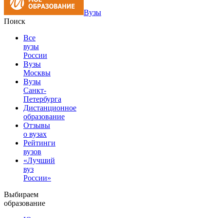
Вузы
Поиск
Все
вузы
России
Вузы
Москвы
Вузы
Санкт-
Петербурга
Дистанционное
образование
Отзывы
о вузах
Рейтинги
вузов
«Лучший
вуз
России»
Выбираем
образование