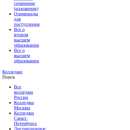
сочинение
(изложение)
Олимпиады
для
поступления
Все о
втором
высшем
образовании
Все о
высшем
образовании
Колледжи
Поиск
Все
колледжи
России
Колледжи
Москвы
Колледжи
Санкт-
Петербурга
Дистанционное