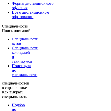
Формы дистанционного
обучения
Все о дистанционном
образовании
Специальности
Поиск описаний
Специальности
вузов
Специальности
колледжей
и
техникумов
Поиск вуза
по
специальности
специальностей
в справочнике
Как выбрать
специальность
Подбор
по