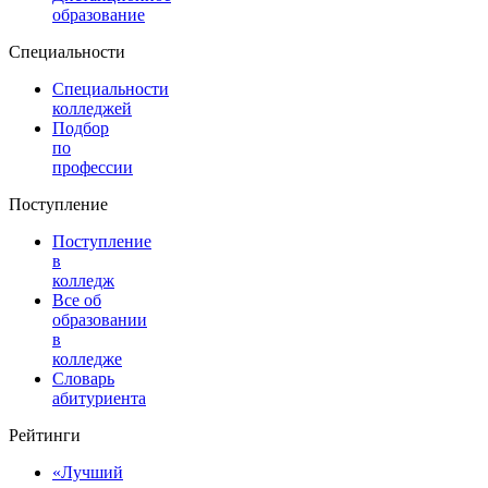
образование
Специальности
Специальности
колледжей
Подбор
по
профессии
Поступление
Поступление
в
колледж
Все об
образовании
в
колледже
Словарь
абитуриента
Рейтинги
«Лучший