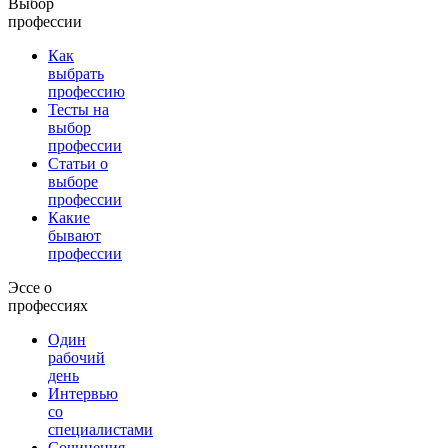
Выбор
профессии
Как
выбрать
профессию
Тесты на
выбор
профессии
Статьи о
выборе
профессии
Какие
бывают
профессии
Эссе о
профессиях
Один
рабочий
день
Интервью
со
специалистами
Сочинения