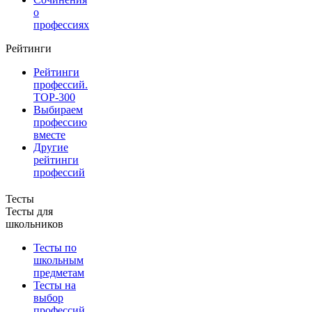
о
профессиях
Рейтинги
Рейтинги
профессий.
TOP-300
Выбираем
профессию
вместе
Другие
рейтинги
профессий
Тесты
Тесты для
школьников
Тесты по
школьным
предметам
Тесты на
выбор
профессий