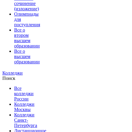
сочинение
(изложение)
Олимпиады
для
поступления
Все о
втором
высшем
образовании
Все о
высшем
образовании
Колледжи
Поиск
Все
колледжи
России
Колледжи
Москвы
Колледжи
Санкт-
Петербурга
Дистанционное