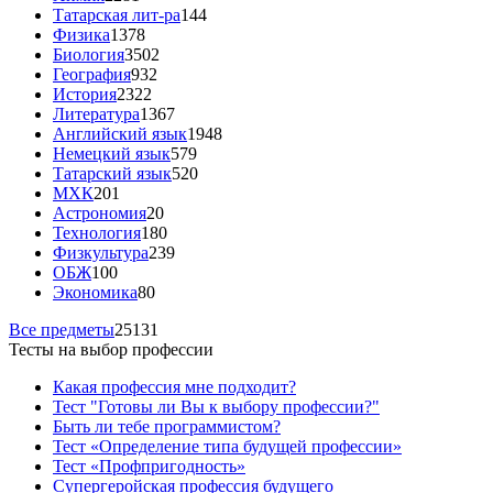
Татарская лит-ра
144
Физика
1378
Биология
3502
География
932
История
2322
Литература
1367
Английский язык
1948
Немецкий язык
579
Татарский язык
520
МХК
201
Астрономия
20
Технология
180
Физкультура
239
ОБЖ
100
Экономика
80
Все предметы
25131
Тесты на выбор профессии
Какая профессия мне подходит?
Тест "Готовы ли Вы к выбору профессии?"
Быть ли тебе программистом?
Тест «Определение типа будущей профессии»
Тест «Профпригодность»
Супергеройская профессия будущего