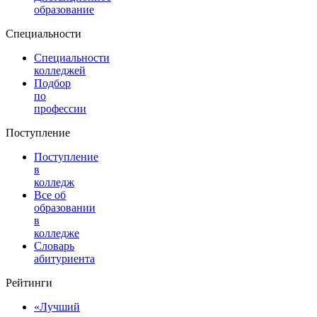
образование
Специальности
Специальности
колледжей
Подбор
по
профессии
Поступление
Поступление
в
колледж
Все об
образовании
в
колледже
Словарь
абитуриента
Рейтинги
«Лучший