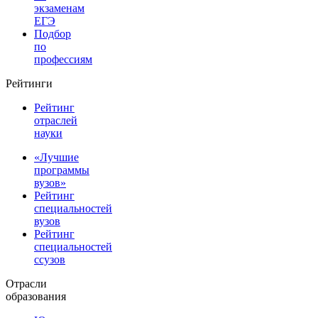
экзаменам
ЕГЭ
Подбор
по
профессиям
Рейтинги
Рейтинг
отраслей
науки
«Лучшие
программы
вузов»
Рейтинг
специальностей
вузов
Рейтинг
специальностей
ссузов
Отрасли
образования