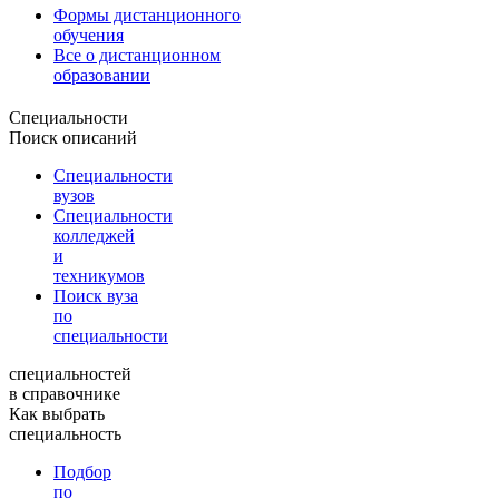
Формы дистанционного
обучения
Все о дистанционном
образовании
Специальности
Поиск описаний
Специальности
вузов
Специальности
колледжей
и
техникумов
Поиск вуза
по
специальности
специальностей
в справочнике
Как выбрать
специальность
Подбор
по