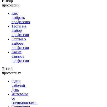
Выбор
профессии
Как
выбрать
профессию
Тесты на
выбор
профессии
Статьи о
выборе
профессии
Какие
бывают
профессии
Эссе о
профессиях
Один
рабочий
день
Интервью
со
специалистами
Сочинения