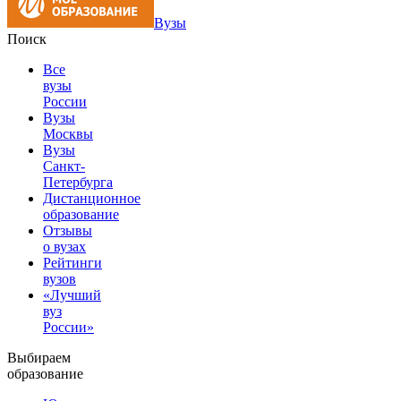
Вузы
Поиск
Все
вузы
России
Вузы
Москвы
Вузы
Санкт-
Петербурга
Дистанционное
образование
Отзывы
о вузах
Рейтинги
вузов
«Лучший
вуз
России»
Выбираем
образование