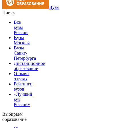
Вузы
Поиск
Все
вузы
России
Вузы
Москвы
Вузы
Санкт-
Петербурга
Дистанционное
образование
Отзывы
о вузах
Рейтинги
вузов
«Лучший
вуз
России»
Выбираем
образование