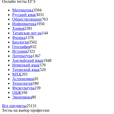
Онлайн тесты ЕГЭ
Математика
3594
Русский язык
3031
Обществознание
763
Информатика
1950
Химия
2281
Татарская лит-ра
144
Физика
1378
Биология
3502
География
932
История
2322
Литература
1367
Английский язык
1948
Немецкий язык
579
Татарский язык
520
МХК
201
Астрономия
20
Технология
180
Физкультура
239
ОБЖ
100
Экономика
80
Все предметы
25131
Тесты на выбор профессии