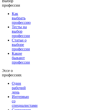
Выбор
профессии
Как
выбрать
профессию
Тесты на
выбор
профессии
Статьи о
выборе
профессии
Какие
бывают
профессии
Эссе о
профессиях
Один
рабочий
день
Интервью
со
специалистами
Сочинения