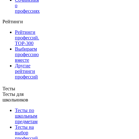
о
профессиях
Рейтинги
Рейтинги
профессий.
TOP-300
Выбираем
профессию
вместе
Другие
рейтинги
профессий
Тесты
Тесты для
школьников
Тесты по
школьным
предметам
Тесты на
выбор
профессий