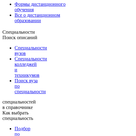
Формы дистанционного
обучения
Все о дистанционном
образовании
Специальности
Поиск описаний
Специальности
вузов
Специальности
колледжей
и
техникумов
Поиск вуза
по
специальности
специальностей
в справочнике
Как выбрать
специальность
Подбор
по