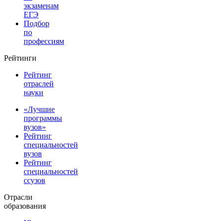
экзаменам
ЕГЭ
Подбор
по
профессиям
Рейтинги
Рейтинг
отраслей
науки
«Лучшие
программы
вузов»
Рейтинг
специальностей
вузов
Рейтинг
специальностей
ссузов
Отрасли
образования