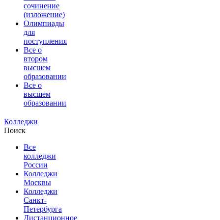
сочинение
(изложение)
Олимпиады
для
поступления
Все о
втором
высшем
образовании
Все о
высшем
образовании
Колледжи
Поиск
Все
колледжи
России
Колледжи
Москвы
Колледжи
Санкт-
Петербурга
Дистанционное