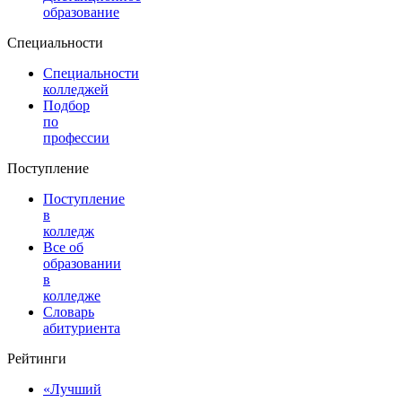
образование
Специальности
Специальности
колледжей
Подбор
по
профессии
Поступление
Поступление
в
колледж
Все об
образовании
в
колледже
Словарь
абитуриента
Рейтинги
«Лучший