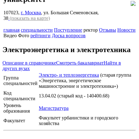
107023,
г. Москва
, ул. Большая Семеновская,
38
(показать на карте)
главная
специальности
Поступление
ректор
Отзывы
Новости
Видео
Фото
рейтинги
Доска вопросов
Электроэнергетика и электротехника
Описание в справочнике
Смотреть бакалавриат
Найти в
других вузах
Электро- и теплоэнергетика
(старая группа
Группа
«Энергетика, энергетическое
специальностей
машиностроение и электротехника»)
Код
13.04.02 (старый код - 140400.68)
специальности
Уровень
Магистратура
образования
Факультет урбанистики и городского
Факультет
хозяйства