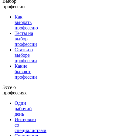
Выбор
профессии
Как
выбрать
профессию
Тесты на
выбор
профессии
Статьи о
выборе
профессии
Какие
бывают
профессии
Эссе о
профессиях
Один
рабочий
день
Интервью
со
специалистами
Сочинения