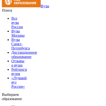
Вузы
Поиск
Все
вузы
России
Вузы
Москвы
Вузы
Санкт-
Петербурга
Дистанционное
образование
Отзывы
о вузах
Рейтинги
вузов
«Лучший
вуз
России»
Выбираем
образование