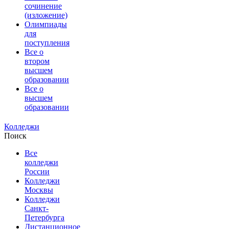
сочинение
(изложение)
Олимпиады
для
поступления
Все о
втором
высшем
образовании
Все о
высшем
образовании
Колледжи
Поиск
Все
колледжи
России
Колледжи
Москвы
Колледжи
Санкт-
Петербурга
Дистанционное