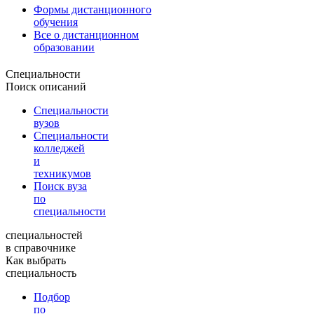
Формы дистанционного
обучения
Все о дистанционном
образовании
Специальности
Поиск описаний
Специальности
вузов
Специальности
колледжей
и
техникумов
Поиск вуза
по
специальности
специальностей
в справочнике
Как выбрать
специальность
Подбор
по