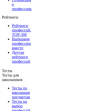
о
профессиях
Рейтинги
Рейтинги
профессий.
TOP-300
Выбираем
профессию
вместе
Другие
рейтинги
профессий
Тесты
Тесты для
школьников
Тесты по
школьным
предметам
Тесты на
выбор
профессий