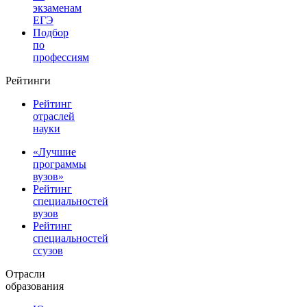
экзаменам
ЕГЭ
Подбор
по
профессиям
Рейтинги
Рейтинг
отраслей
науки
«Лучшие
программы
вузов»
Рейтинг
специальностей
вузов
Рейтинг
специальностей
ссузов
Отрасли
образования