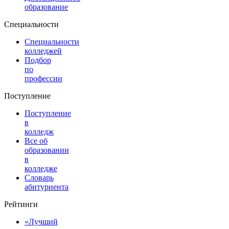
образование
Специальности
Специальности
колледжей
Подбор
по
профессии
Поступление
Поступление
в
колледж
Все об
образовании
в
колледже
Словарь
абитуриента
Рейтинги
«Лучший