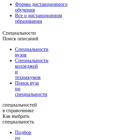
Формы дистанционного
обучения
Все о дистанционном
образовании
Специальности
Поиск описаний
Специальности
вузов
Специальности
колледжей
и
техникумов
Поиск вуза
по
специальности
специальностей
в справочнике
Как выбрать
специальность
Подбор
по