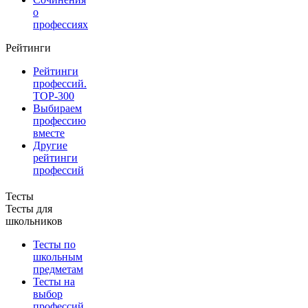
о
профессиях
Рейтинги
Рейтинги
профессий.
TOP-300
Выбираем
профессию
вместе
Другие
рейтинги
профессий
Тесты
Тесты для
школьников
Тесты по
школьным
предметам
Тесты на
выбор
профессий