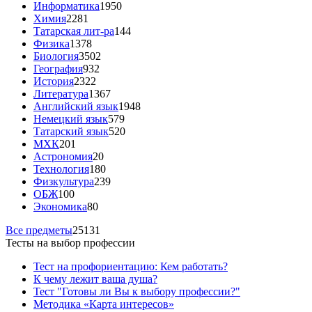
Информатика
1950
Химия
2281
Татарская лит-ра
144
Физика
1378
Биология
3502
География
932
История
2322
Литература
1367
Английский язык
1948
Немецкий язык
579
Татарский язык
520
МХК
201
Астрономия
20
Технология
180
Физкультура
239
ОБЖ
100
Экономика
80
Все предметы
25131
Тесты на выбор профессии
Тест на профориентацию: Кем работать?
К чему лежит ваша душа?
Тест "Готовы ли Вы к выбору профессии?"
Методика «Карта интересов»