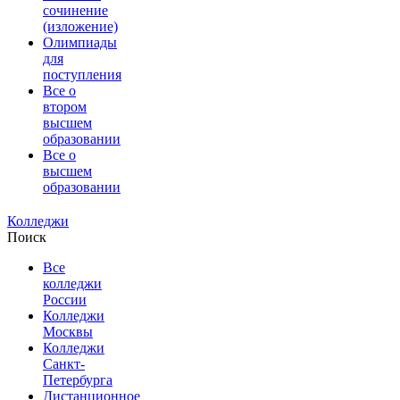
сочинение
(изложение)
Олимпиады
для
поступления
Все о
втором
высшем
образовании
Все о
высшем
образовании
Колледжи
Поиск
Все
колледжи
России
Колледжи
Москвы
Колледжи
Санкт-
Петербурга
Дистанционное