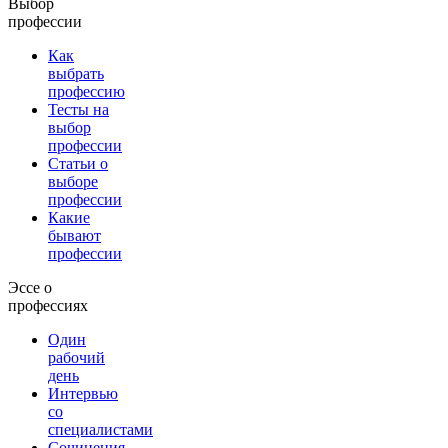
Выбор
профессии
Как
выбрать
профессию
Тесты на
выбор
профессии
Статьи о
выборе
профессии
Какие
бывают
профессии
Эссе о
профессиях
Один
рабочий
день
Интервью
со
специалистами
Сочинения