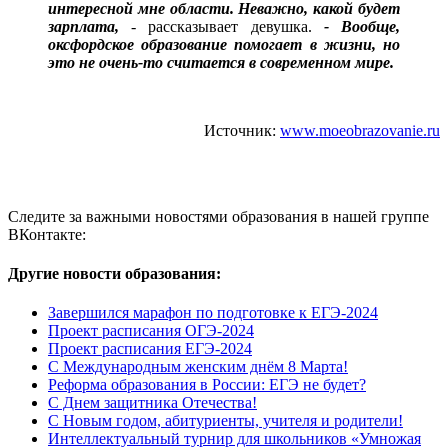
интересной мне области. Неважно, какой будет
зарплата,
- рассказывает девушка.
- Вообще,
оксфордское образование помогает в жизни, но
это не очень-то считается в современном мире.
Источник:
www.moeobrazovanie.ru
Следите за важными новостями образования в нашей группе
ВКонтакте:
Другие новости образования:
Завершился марафон по подготовке к ЕГЭ-2024
Проект расписания ОГЭ-2024
Проект расписания ЕГЭ-2024
С Международным женским днём 8 Марта!
Реформа образования в России: ЕГЭ не будет?
С Днем защитника Отечества!
С Новым годом, абитуриенты, учителя и родители!
Интеллектуальный турнир для школьников «Умножая