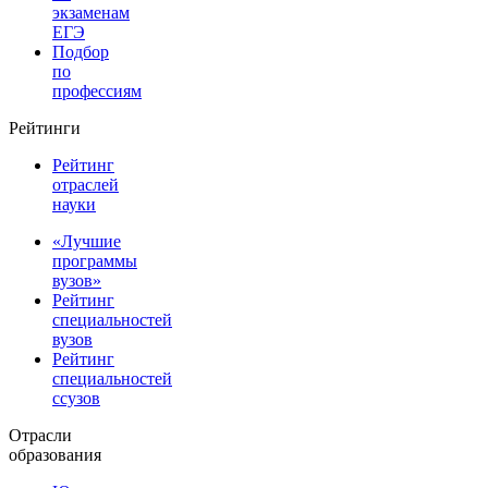
экзаменам
ЕГЭ
Подбор
по
профессиям
Рейтинги
Рейтинг
отраслей
науки
«Лучшие
программы
вузов»
Рейтинг
специальностей
вузов
Рейтинг
специальностей
ссузов
Отрасли
образования