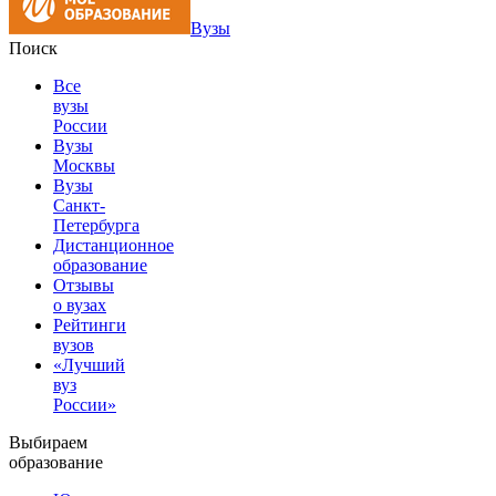
Вузы
Поиск
Все
вузы
России
Вузы
Москвы
Вузы
Санкт-
Петербурга
Дистанционное
образование
Отзывы
о вузах
Рейтинги
вузов
«Лучший
вуз
России»
Выбираем
образование