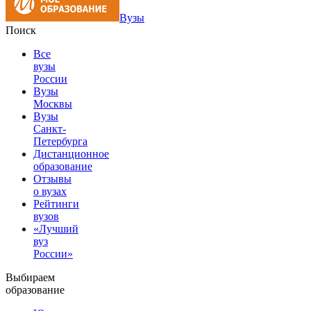
Вузы
Поиск
Все
вузы
России
Вузы
Москвы
Вузы
Санкт-
Петербурга
Дистанционное
образование
Отзывы
о вузах
Рейтинги
вузов
«Лучший
вуз
России»
Выбираем
образование