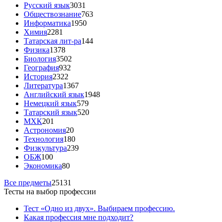
Русский язык
3031
Обществознание
763
Информатика
1950
Химия
2281
Татарская лит-ра
144
Физика
1378
Биология
3502
География
932
История
2322
Литература
1367
Английский язык
1948
Немецкий язык
579
Татарский язык
520
МХК
201
Астрономия
20
Технология
180
Физкультура
239
ОБЖ
100
Экономика
80
Все предметы
25131
Тесты на выбор профессии
Тест «Одно из двух». Выбираем профессию.
Какая профессия мне подходит?