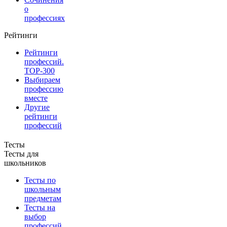
о
профессиях
Рейтинги
Рейтинги
профессий.
TOP-300
Выбираем
профессию
вместе
Другие
рейтинги
профессий
Тесты
Тесты для
школьников
Тесты по
школьным
предметам
Тесты на
выбор
профессий