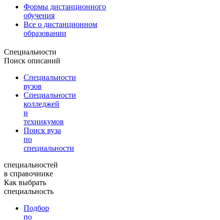
Формы дистанционного
обучения
Все о дистанционном
образовании
Специальности
Поиск описаний
Специальности
вузов
Специальности
колледжей
и
техникумов
Поиск вуза
по
специальности
специальностей
в справочнике
Как выбрать
специальность
Подбор
по