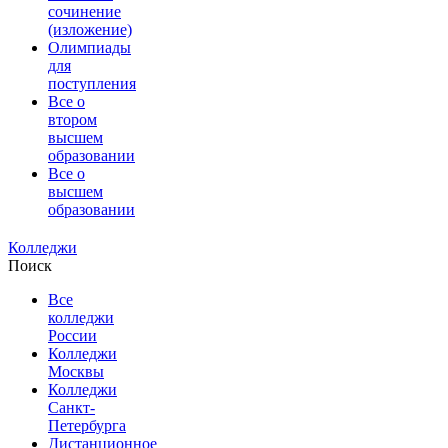
сочинение
(изложение)
Олимпиады
для
поступления
Все о
втором
высшем
образовании
Все о
высшем
образовании
Колледжи
Поиск
Все
колледжи
России
Колледжи
Москвы
Колледжи
Санкт-
Петербурга
Дистанционное