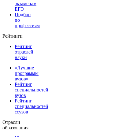
экзаменам
ЕГЭ
Подбор
по
профессиям
Рейтинги
Рейтинг
отраслей
науки
«Лучшие
программы
вузов»
Рейтинг
специальностей
вузов
Рейтинг
специальностей
ссузов
Отрасли
образования