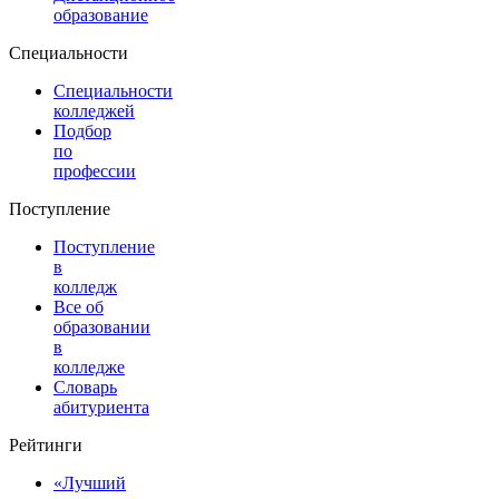
образование
Специальности
Специальности
колледжей
Подбор
по
профессии
Поступление
Поступление
в
колледж
Все об
образовании
в
колледже
Словарь
абитуриента
Рейтинги
«Лучший