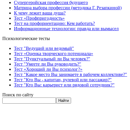
Супергеройская профессия будущего
Матрица выбора профессии (методика Г. Резапкиной)
К чему лежит ваша душа?
Тест «Профпригодность»
Тест на профориентацию: Кем работать?
Информационные технологии: правда или вымысел
Психологические тесты
Тест "Ведущий или ведомый"
Тест «Оценка творческого потенциала»
Тест "Пунктуальный ли Вы человек?"
Тест "Умеете ли Вы руководить?"
Тест «Хороший ли Вы психолог?»
Тест "Какое место Вы занимаете в рабочем коллективе?"
Тест "Кто Вы - капитан, рулевой или пассажир?"
Тест "Кто Вы: карьерист или рядовой сотрудник?"
Поиск по сайту
Найти