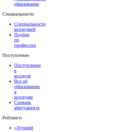
образование
Специальности
Специальности
колледжей
Подбор
по
профессии
Поступление
Поступление
в
колледж
Все об
образовании
в
колледже
Словарь
абитуриента
Рейтинги
«Лучший