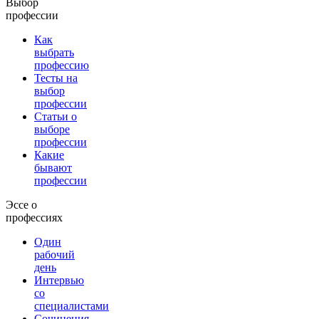
Выбор
профессии
Как
выбрать
профессию
Тесты на
выбор
профессии
Статьи о
выборе
профессии
Какие
бывают
профессии
Эссе о
профессиях
Один
рабочий
день
Интервью
со
специалистами
Сочинения