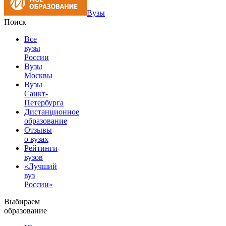
Вузы
Поиск
Все
вузы
России
Вузы
Москвы
Вузы
Санкт-
Петербурга
Дистанционное
образование
Отзывы
о вузах
Рейтинги
вузов
«Лучший
вуз
России»
Выбираем
образование