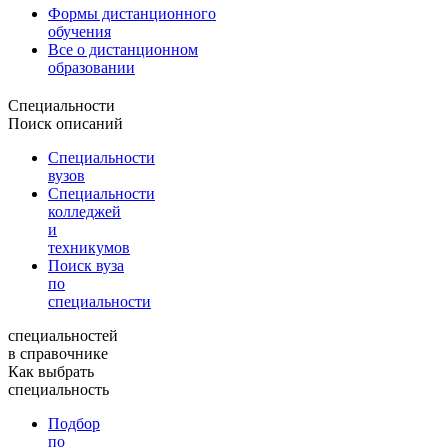
Формы дистанционного
обучения
Все о дистанционном
образовании
Специальности
Поиск описаний
Специальности
вузов
Специальности
колледжей
и
техникумов
Поиск вуза
по
специальности
специальностей
в справочнике
Как выбрать
специальность
Подбор
по