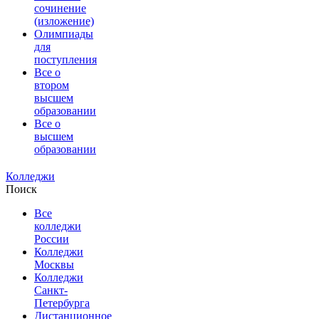
сочинение
(изложение)
Олимпиады
для
поступления
Все о
втором
высшем
образовании
Все о
высшем
образовании
Колледжи
Поиск
Все
колледжи
России
Колледжи
Москвы
Колледжи
Санкт-
Петербурга
Дистанционное