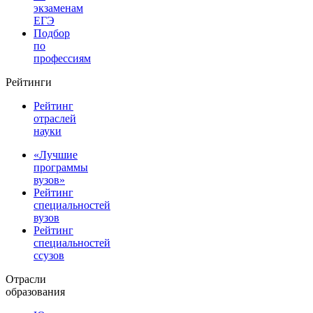
экзаменам
ЕГЭ
Подбор
по
профессиям
Рейтинги
Рейтинг
отраслей
науки
«Лучшие
программы
вузов»
Рейтинг
специальностей
вузов
Рейтинг
специальностей
ссузов
Отрасли
образования