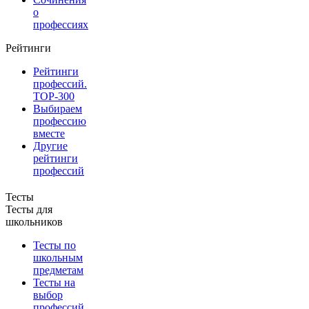
о
профессиях
Рейтинги
Рейтинги
профессий.
TOP-300
Выбираем
профессию
вместе
Другие
рейтинги
профессий
Тесты
Тесты для
школьников
Тесты по
школьным
предметам
Тесты на
выбор
профессий