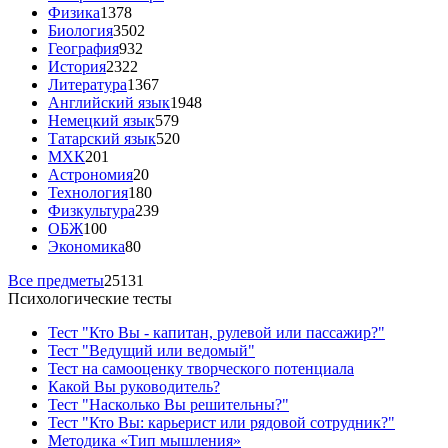
Физика
1378
Биология
3502
География
932
История
2322
Литература
1367
Английский язык
1948
Немецкий язык
579
Татарский язык
520
МХК
201
Астрономия
20
Технология
180
Физкультура
239
ОБЖ
100
Экономика
80
Все предметы
25131
Психологические тесты
Тест "Кто Вы - капитан, рулевой или пассажир?"
Тест "Ведущий или ведомый"
Тест на самооценку творческого потенциала
Какой Вы руководитель?
Тест "Насколько Вы решительны?"
Тест "Кто Вы: карьерист или рядовой сотрудник?"
Методика «Тип мышления»