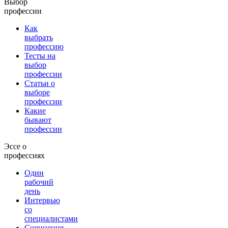
Выбор
профессии
Как
выбрать
профессию
Тесты на
выбор
профессии
Статьи о
выборе
профессии
Какие
бывают
профессии
Эссе о
профессиях
Один
рабочий
день
Интервью
со
специалистами
Сочинения