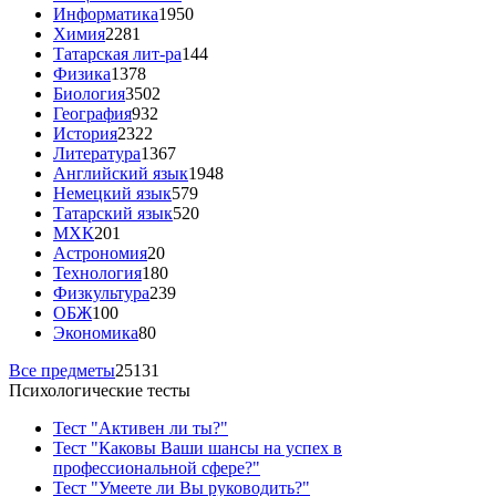
Информатика
1950
Химия
2281
Татарская лит-ра
144
Физика
1378
Биология
3502
География
932
История
2322
Литература
1367
Английский язык
1948
Немецкий язык
579
Татарский язык
520
МХК
201
Астрономия
20
Технология
180
Физкультура
239
ОБЖ
100
Экономика
80
Все предметы
25131
Психологические тесты
Тест "Активен ли ты?"
Тест "Каковы Ваши шансы на успех в
профессиональной сфере?"
Тест "Умеете ли Вы руководить?"