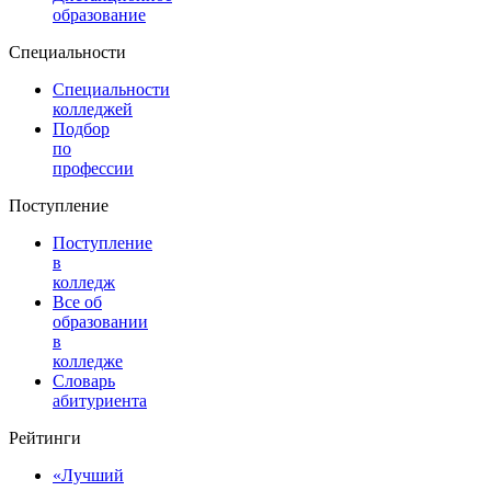
образование
Специальности
Специальности
колледжей
Подбор
по
профессии
Поступление
Поступление
в
колледж
Все об
образовании
в
колледже
Словарь
абитуриента
Рейтинги
«Лучший