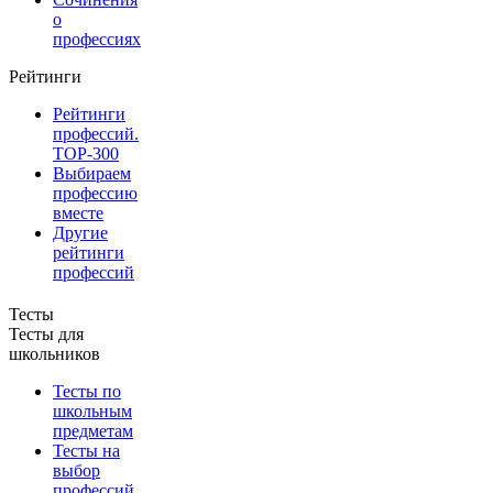
о
профессиях
Рейтинги
Рейтинги
профессий.
TOP-300
Выбираем
профессию
вместе
Другие
рейтинги
профессий
Тесты
Тесты для
школьников
Тесты по
школьным
предметам
Тесты на
выбор
профессий