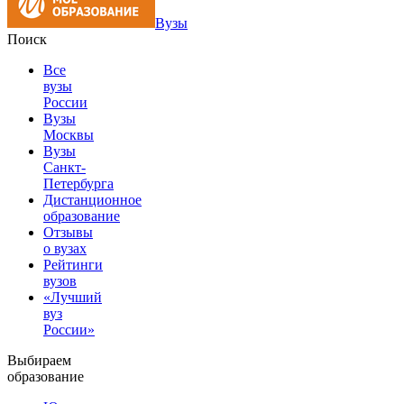
Вузы
Поиск
Все
вузы
России
Вузы
Москвы
Вузы
Санкт-
Петербурга
Дистанционное
образование
Отзывы
о вузах
Рейтинги
вузов
«Лучший
вуз
России»
Выбираем
образование