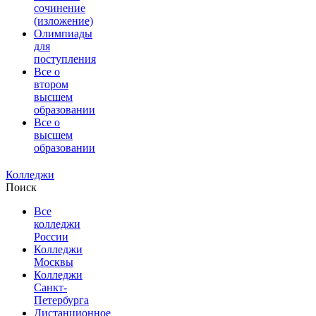
сочинение
(изложение)
Олимпиады
для
поступления
Все о
втором
высшем
образовании
Все о
высшем
образовании
Колледжи
Поиск
Все
колледжи
России
Колледжи
Москвы
Колледжи
Санкт-
Петербурга
Дистанционное