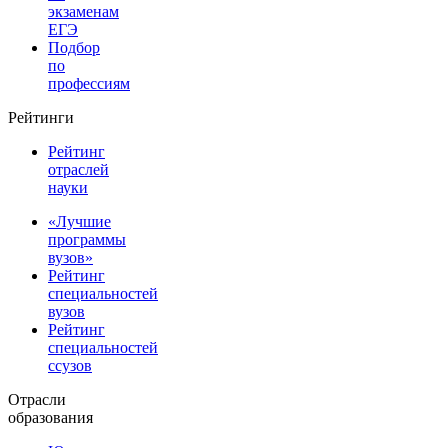
экзаменам
ЕГЭ
Подбор
по
профессиям
Рейтинги
Рейтинг
отраслей
науки
«Лучшие
программы
вузов»
Рейтинг
специальностей
вузов
Рейтинг
специальностей
ссузов
Отрасли
образования