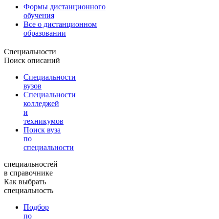
Формы дистанционного
обучения
Все о дистанционном
образовании
Специальности
Поиск описаний
Специальности
вузов
Специальности
колледжей
и
техникумов
Поиск вуза
по
специальности
специальностей
в справочнике
Как выбрать
специальность
Подбор
по