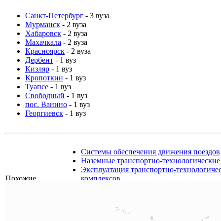
Санкт-Петербург
- 3 вуза
Мурманск
- 2 вуза
Хабаровск
- 2 вуза
Махачкала
- 2 вуза
Красноярск
- 2 вуза
Дербент
- 1 вуз
Кизляр
- 1 вуз
Кропоткин
- 1 вуз
Туапсе
- 1 вуз
Свободный
- 1 вуз
пос. Ванино
- 1 вуз
Георгиевск
- 1 вуз
Системы обеспечения движения поездов
Наземные транспортно-технологические 
Эксплуатация транспортно-технологиче
Похожие
комплексов
специальности
Технология транспортных процессов
Подвижной состав железных дорог
Транспортные средства специального на
Наземные транспортно-технологические