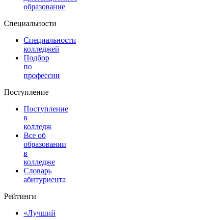
образование
Специальности
Специальности
колледжей
Подбор
по
профессии
Поступление
Поступление
в
колледж
Все об
образовании
в
колледже
Словарь
абитуриента
Рейтинги
«Лучший