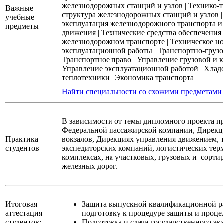
железнодорожных станций и узлов
|
Технико-т
Важные
структура железнодорожных станций и узлов
учебные
эксплуатация железнодорожного транспорта и
предметы
движения
|
Технические средства обеспечения
железнодорожном транспорте
|
Техническое н
эксплуатационной работы
|
Транспортно-груз
Транспортное право
|
Управление грузовой и 
Управление эксплуатационной работой
|
Хлад
теплотехники
|
Экономика транспорта
Найти специальности со схожими предметами
В зависимости от темы дипломного проекта п
Федеральной пассажирской компании, Дирек
Практика
вокзалов, Дирекциях управления движением, 
студентов
экспедиторских компаний, логистических тер
комплексах, на участковых, грузовых и сорт
железных дорог.
Итоговая
Защита выпускной квалификационной р
аттестация
подготовку к процедуре защиты и проц
студентов:
Подготовка и сдача государственного эк