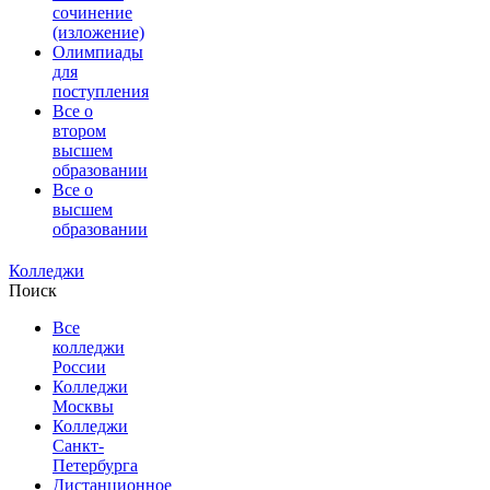
сочинение
(изложение)
Олимпиады
для
поступления
Все о
втором
высшем
образовании
Все о
высшем
образовании
Колледжи
Поиск
Все
колледжи
России
Колледжи
Москвы
Колледжи
Санкт-
Петербурга
Дистанционное