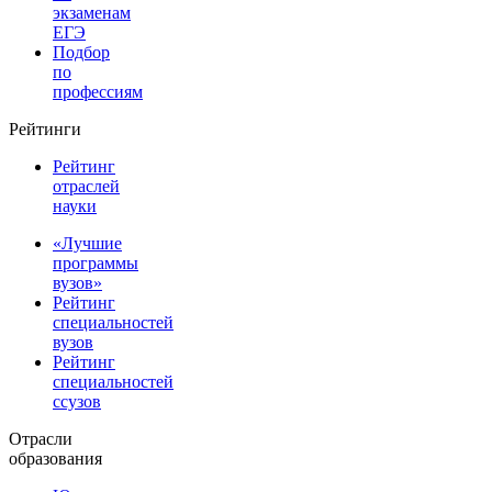
экзаменам
ЕГЭ
Подбор
по
профессиям
Рейтинги
Рейтинг
отраслей
науки
«Лучшие
программы
вузов»
Рейтинг
специальностей
вузов
Рейтинг
специальностей
ссузов
Отрасли
образования