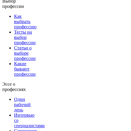
Выбор
профессии
Как
выбрать
профессию
Тесты на
выбор
профессии
Статьи о
выборе
профессии
Какие
бывают
профессии
Эссе о
профессиях
Один
рабочий
день
Интервью
со
специалистами
Сочинения