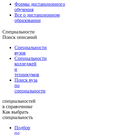
Формы дистанционного
обучения
Все о дистанционном
образовании
Специальности
Поиск описаний
Специальности
вузов
Специальности
колледжей
и
техникумов
Поиск вуза
по
специальности
специальностей
в справочнике
Как выбрать
специальность
Подбор
по