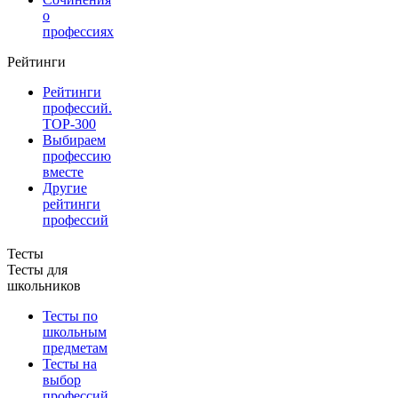
о
профессиях
Рейтинги
Рейтинги
профессий.
TOP-300
Выбираем
профессию
вместе
Другие
рейтинги
профессий
Тесты
Тесты для
школьников
Тесты по
школьным
предметам
Тесты на
выбор
профессий