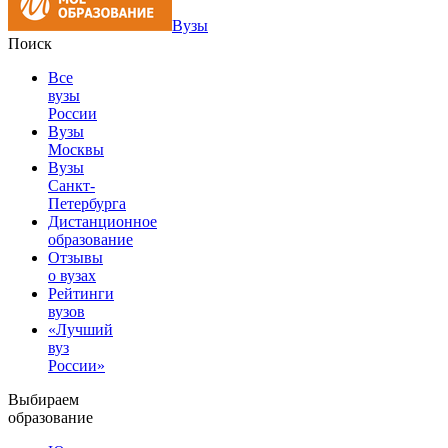
Вузы
Поиск
Все
вузы
России
Вузы
Москвы
Вузы
Санкт-
Петербурга
Дистанционное
образование
Отзывы
о вузах
Рейтинги
вузов
«Лучший
вуз
России»
Выбираем
образование