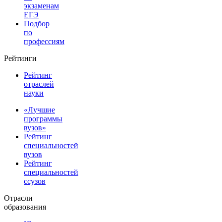
экзаменам
ЕГЭ
Подбор
по
профессиям
Рейтинги
Рейтинг
отраслей
науки
«Лучшие
программы
вузов»
Рейтинг
специальностей
вузов
Рейтинг
специальностей
ссузов
Отрасли
образования