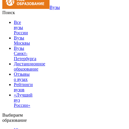
Вузы
Поиск
Все
вузы
России
Вузы
Москвы
Вузы
Санкт-
Петербурга
Дистанционное
образование
Отзывы
о вузах
Рейтинги
вузов
«Лучший
вуз
России»
Выбираем
образование