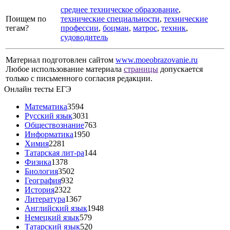
среднее техническое образование
,
Поищем по
технические специальности
,
технические
тегам?
профессии
,
боцман
,
матрос
,
техник
,
судоводитель
Материал подготовлен сайтом
www.moeobrazovanie.ru
Любое использование материала
страницы
допускается
только с письменного согласия редакции.
Онлайн тесты ЕГЭ
Математика
3594
Русский язык
3031
Обществознание
763
Информатика
1950
Химия
2281
Татарская лит-ра
144
Физика
1378
Биология
3502
География
932
История
2322
Литература
1367
Английский язык
1948
Немецкий язык
579
Татарский язык
520