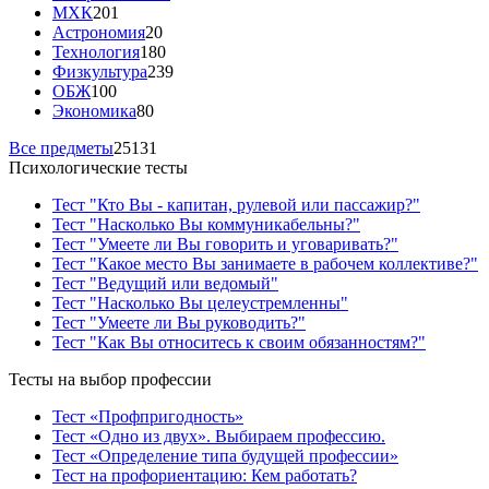
МХК
201
Астрономия
20
Технология
180
Физкультура
239
ОБЖ
100
Экономика
80
Все предметы
25131
Психологические тесты
Тест "Кто Вы - капитан, рулевой или пассажир?"
Тест "Насколько Вы коммуникабельны?"
Тест "Умеете ли Вы говорить и уговаривать?"
Тест "Какое место Вы занимаете в рабочем коллективе?"
Тест "Ведущий или ведомый"
Тест "Насколько Вы целеустремленны"
Тест "Умеете ли Вы руководить?"
Тест "Как Вы относитесь к своим обязанностям?"
Тесты на выбор профессии
Тест «Профпригодность»
Тест «Одно из двух». Выбираем профессию.
Тест «Определение типа будущей профессии»
Тест на профориентацию: Кем работать?