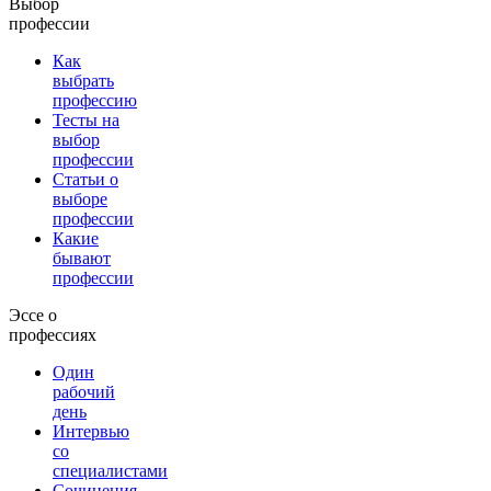
Выбор
профессии
Как
выбрать
профессию
Тесты на
выбор
профессии
Статьи о
выборе
профессии
Какие
бывают
профессии
Эссе о
профессиях
Один
рабочий
день
Интервью
со
специалистами
Сочинения