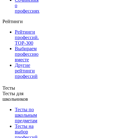
о
профессиях
Рейтинги
Рейтинги
профессий.
TOP-300
Выбираем
профессию
вместе
Другие
рейтинги
профессий
Тесты
Тесты для
школьников
Тесты по
школьным
предметам
Тесты на
выбор
профессий