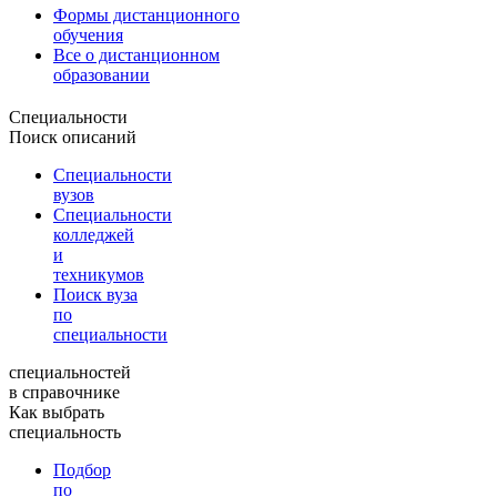
Формы дистанционного
обучения
Все о дистанционном
образовании
Специальности
Поиск описаний
Специальности
вузов
Специальности
колледжей
и
техникумов
Поиск вуза
по
специальности
специальностей
в справочнике
Как выбрать
специальность
Подбор
по