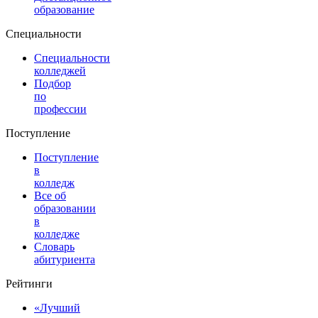
образование
Специальности
Специальности
колледжей
Подбор
по
профессии
Поступление
Поступление
в
колледж
Все об
образовании
в
колледже
Словарь
абитуриента
Рейтинги
«Лучший