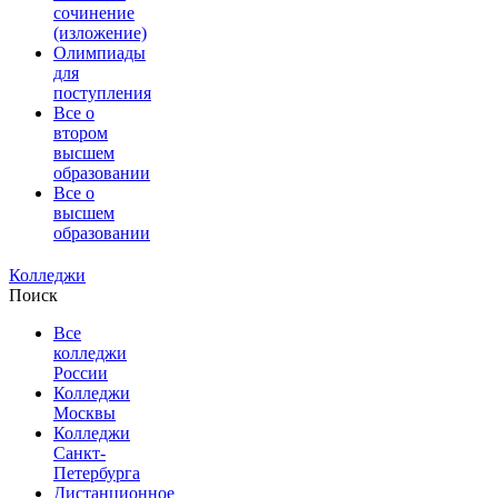
сочинение
(изложение)
Олимпиады
для
поступления
Все о
втором
высшем
образовании
Все о
высшем
образовании
Колледжи
Поиск
Все
колледжи
России
Колледжи
Москвы
Колледжи
Санкт-
Петербурга
Дистанционное