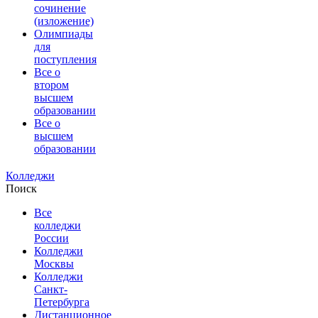
сочинение
(изложение)
Олимпиады
для
поступления
Все о
втором
высшем
образовании
Все о
высшем
образовании
Колледжи
Поиск
Все
колледжи
России
Колледжи
Москвы
Колледжи
Санкт-
Петербурга
Дистанционное