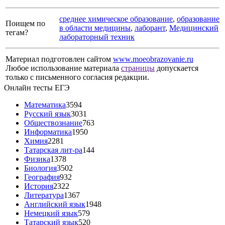
среднее химическое образование
,
образование
Поищем по
в области медицины
,
лаборант
,
Медицинский
тегам?
лабораторный техник
Материал подготовлен сайтом
www.moeobrazovanie.ru
Любое использование материала
страницы
допускается
только с письменного согласия редакции.
Онлайн тесты ЕГЭ
Математика
3594
Русский язык
3031
Обществознание
763
Информатика
1950
Химия
2281
Татарская лит-ра
144
Физика
1378
Биология
3502
География
932
История
2322
Литература
1367
Английский язык
1948
Немецкий язык
579
Татарский язык
520