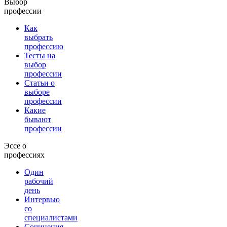
Выбор
профессии
Как
выбрать
профессию
Тесты на
выбор
профессии
Статьи о
выборе
профессии
Какие
бывают
профессии
Эссе о
профессиях
Один
рабочий
день
Интервью
со
специалистами
Сочинения