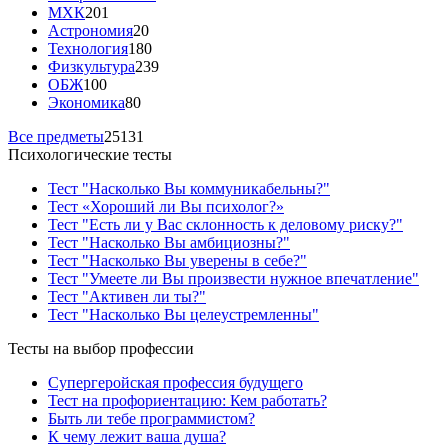
МХК
201
Астрономия
20
Технология
180
Физкультура
239
ОБЖ
100
Экономика
80
Все предметы
25131
Психологические тесты
Тест "Насколько Вы коммуникабельны?"
Тест «Хороший ли Вы психолог?»
Тест "Есть ли у Вас склонность к деловому риску?"
Тест "Насколько Вы амбициозны?"
Тест "Насколько Вы уверены в себе?"
Тест "Умеете ли Вы произвести нужное впечатление"
Тест "Активен ли ты?"
Тест "Насколько Вы целеустремленны"
Тесты на выбор профессии
Супергеройская профессия будущего
Тест на профориентацию: Кем работать?
Быть ли тебе программистом?
К чему лежит ваша душа?