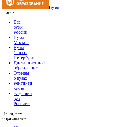
Вузы
Поиск
Все
вузы
России
Вузы
Москвы
Вузы
Санкт-
Петербурга
Дистанционное
образование
Отзывы
о вузах
Рейтинги
вузов
«Лучший
вуз
России»
Выбираем
образование