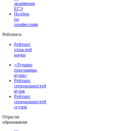
экзаменам
ЕГЭ
Подбор
по
профессиям
Рейтинги
Рейтинг
отраслей
науки
«Лучшие
программы
вузов»
Рейтинг
специальностей
вузов
Рейтинг
специальностей
ссузов
Отрасли
образования