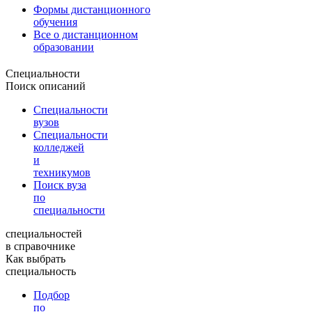
Формы дистанционного
обучения
Все о дистанционном
образовании
Специальности
Поиск описаний
Специальности
вузов
Специальности
колледжей
и
техникумов
Поиск вуза
по
специальности
специальностей
в справочнике
Как выбрать
специальность
Подбор
по