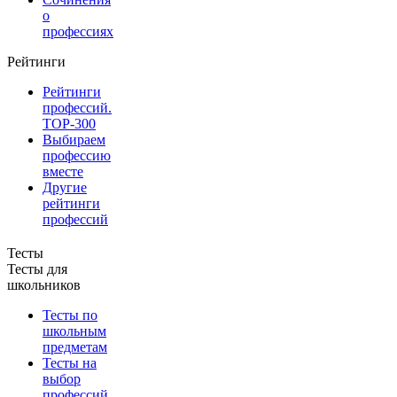
о
профессиях
Рейтинги
Рейтинги
профессий.
TOP-300
Выбираем
профессию
вместе
Другие
рейтинги
профессий
Тесты
Тесты для
школьников
Тесты по
школьным
предметам
Тесты на
выбор
профессий