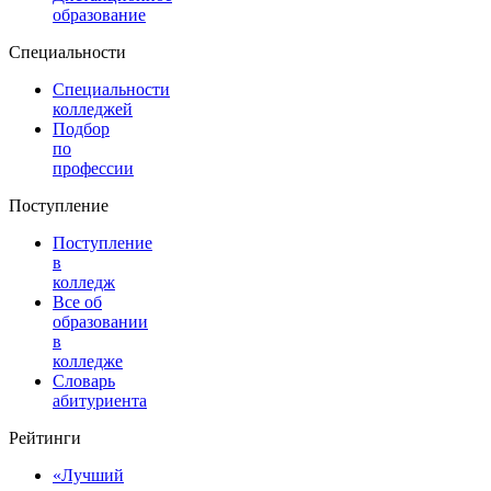
образование
Специальности
Специальности
колледжей
Подбор
по
профессии
Поступление
Поступление
в
колледж
Все об
образовании
в
колледже
Словарь
абитуриента
Рейтинги
«Лучший