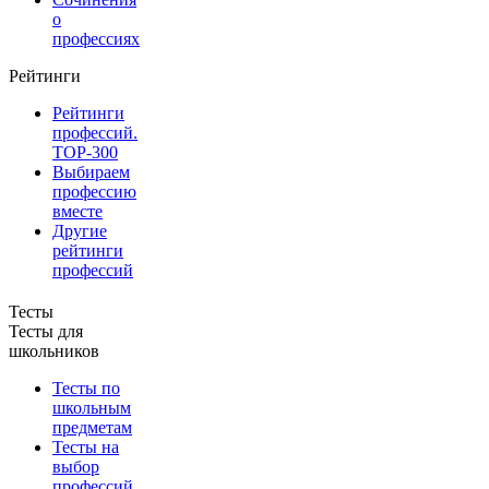
о
профессиях
Рейтинги
Рейтинги
профессий.
TOP-300
Выбираем
профессию
вместе
Другие
рейтинги
профессий
Тесты
Тесты для
школьников
Тесты по
школьным
предметам
Тесты на
выбор
профессий