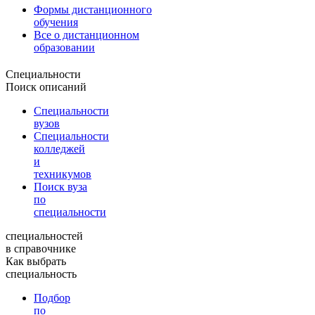
Формы дистанционного
обучения
Все о дистанционном
образовании
Специальности
Поиск описаний
Специальности
вузов
Специальности
колледжей
и
техникумов
Поиск вуза
по
специальности
специальностей
в справочнике
Как выбрать
специальность
Подбор
по