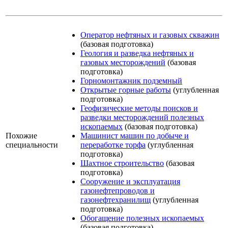
Оператор нефтяных и газовых скважин
(базовая подготовка)
Геология и разведка нефтяных и
газовых месторождений
(базовая
подготовка)
Горномонтажник подземный
Открытые горные работы
(углубленная
подготовка)
Геофизические методы поисков и
разведки месторождений полезных
ископаемых
(базовая подготовка)
Похожие
Машинист машин по добыче и
специальности
переработке торфа
(углубленная
подготовка)
Шахтное строительство
(базовая
подготовка)
Сооружение и эксплуатация
газонефтепроводов и
газонефтехранилищ
(углубленная
подготовка)
Обогащение полезных ископаемых
(базовая подготовка)