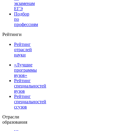
экзаменам
ЕГЭ
Подбор
по
профессиям
Рейтинги
Рейтинг
отраслей
науки
«Лучшие
программы
вузов»
Рейтинг
специальностей
вузов
Рейтинг
специальностей
ссузов
Отрасли
образования