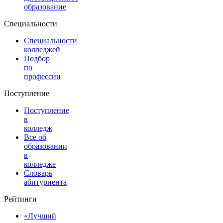
образование
Специальности
Специальности
колледжей
Подбор
по
профессии
Поступление
Поступление
в
колледж
Все об
образовании
в
колледже
Словарь
абитуриента
Рейтинги
«Лучший