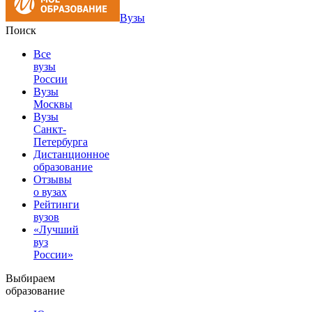
Вузы
Поиск
Все
вузы
России
Вузы
Москвы
Вузы
Санкт-
Петербурга
Дистанционное
образование
Отзывы
о вузах
Рейтинги
вузов
«Лучший
вуз
России»
Выбираем
образование