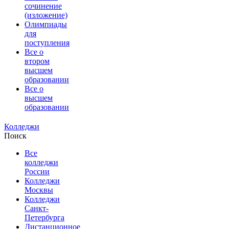
сочинение
(изложение)
Олимпиады
для
поступления
Все о
втором
высшем
образовании
Все о
высшем
образовании
Колледжи
Поиск
Все
колледжи
России
Колледжи
Москвы
Колледжи
Санкт-
Петербурга
Дистанционное