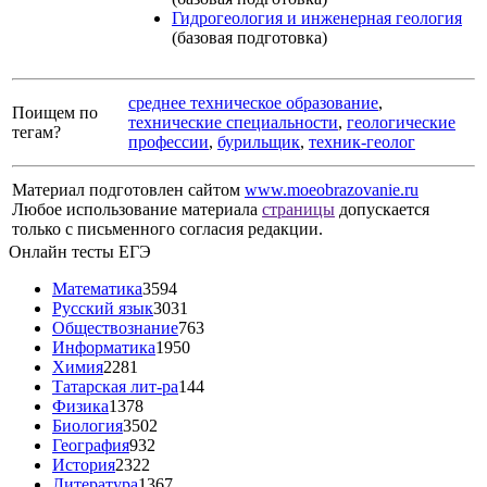
Гидрогеология и инженерная геология
(базовая подготовка)
среднее техническое образование
,
Поищем по
технические специальности
,
геологические
тегам?
профессии
,
бурильщик
,
техник-геолог
Материал подготовлен сайтом
www.moeobrazovanie.ru
Любое использование материала
страницы
допускается
только с письменного согласия редакции.
Онлайн тесты ЕГЭ
Математика
3594
Русский язык
3031
Обществознание
763
Информатика
1950
Химия
2281
Татарская лит-ра
144
Физика
1378
Биология
3502
География
932
История
2322
Литература
1367