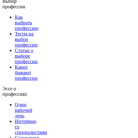
Выбор
профессии
Как
выбрать
профессию
Тесты на
выбор
профессии
Статьи о
выборе
профессии
Какие
бывают
профессии
Эссе о
профессиях
Один
рабочий
день
Интервью
со
специалистами
Сочинения