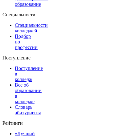
образование
Специальности
Специальности
колледжей
Подбор
по
профессии
Поступление
Поступление
в
колледж
Все об
образовании
в
колледже
Словарь
абитуриента
Рейтинги
«Лучший