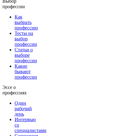
Выбор
профессии
Как
выбрать
профессию
Тесты на
выбор
профессии
Статьи о
выборе
профессии
Какие
бывают
профессии
Эссе о
профессиях
Один
рабочий
день
Интервью
со
специалистами
Сочинения