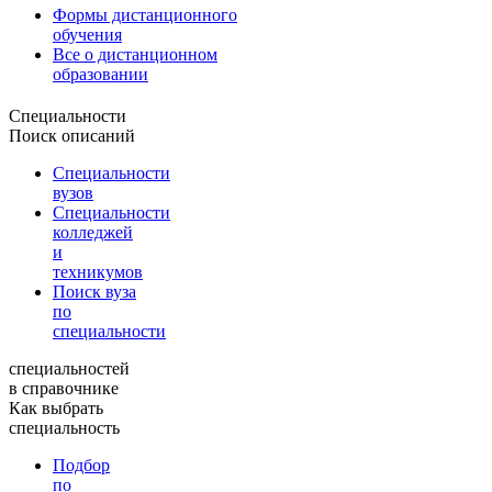
Формы дистанционного
обучения
Все о дистанционном
образовании
Специальности
Поиск описаний
Специальности
вузов
Специальности
колледжей
и
техникумов
Поиск вуза
по
специальности
специальностей
в справочнике
Как выбрать
специальность
Подбор
по