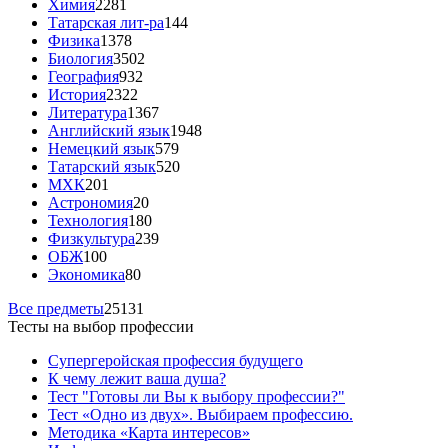
Химия
2281
Татарская лит-ра
144
Физика
1378
Биология
3502
География
932
История
2322
Литература
1367
Английский язык
1948
Немецкий язык
579
Татарский язык
520
МХК
201
Астрономия
20
Технология
180
Физкультура
239
ОБЖ
100
Экономика
80
Все предметы
25131
Тесты на выбор профессии
Супергеройская профессия будущего
К чему лежит ваша душа?
Тест "Готовы ли Вы к выбору профессии?"
Тест «Одно из двух». Выбираем профессию.
Методика «Карта интересов»