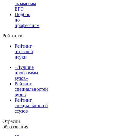
экзаменам
ЕГЭ
Подбор
по
профессиям
Рейтинги
Рейтинг
отраслей
науки
«Лучшие
программы
вузов»
Рейтинг
специальностей
вузов
Рейтинг
специальностей
ссузов
Отрасли
образования