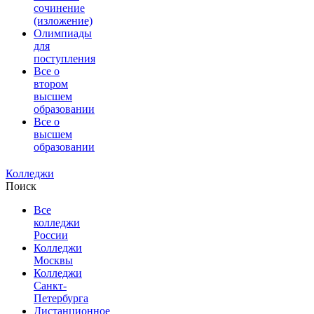
сочинение
(изложение)
Олимпиады
для
поступления
Все о
втором
высшем
образовании
Все о
высшем
образовании
Колледжи
Поиск
Все
колледжи
России
Колледжи
Москвы
Колледжи
Санкт-
Петербурга
Дистанционное