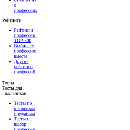
о
профессиях
Рейтинги
Рейтинги
профессий.
TOP-300
Выбираем
профессию
вместе
Другие
рейтинги
профессий
Тесты
Тесты для
школьников
Тесты по
школьным
предметам
Тесты на
выбор
профессий