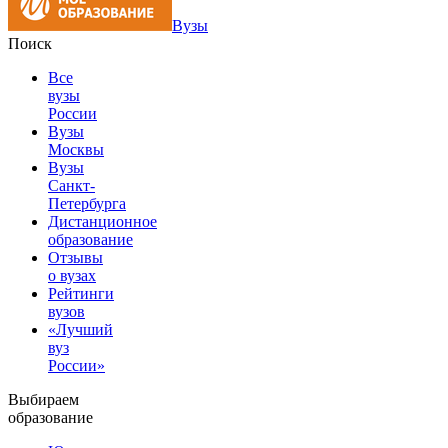
Вузы
Поиск
Все
вузы
России
Вузы
Москвы
Вузы
Санкт-
Петербурга
Дистанционное
образование
Отзывы
о вузах
Рейтинги
вузов
«Лучший
вуз
России»
Выбираем
образование