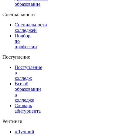
образование
Специальности
Специальности
колледжей
Подбор
по
профессии
Поступление
Поступление
в
колледж
Все об
образовании
в
колледже
Словарь
абитуриента
Рейтинги
«Лучший