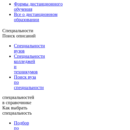
Формы дистанционного
обучения
Все о дистанционном
образовании
Специальности
Поиск описаний
Специальности
вузов
Специальности
колледжей
и
техникумов
Поиск вуза
по
специальности
специальностей
в справочнике
Как выбрать
специальность
Подбор
по