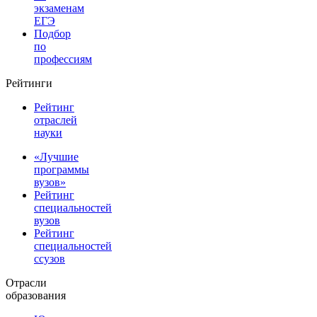
экзаменам
ЕГЭ
Подбор
по
профессиям
Рейтинги
Рейтинг
отраслей
науки
«Лучшие
программы
вузов»
Рейтинг
специальностей
вузов
Рейтинг
специальностей
ссузов
Отрасли
образования