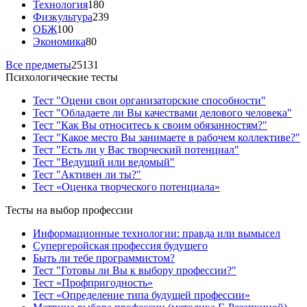
Технология
180
Физкультура
239
ОБЖ
100
Экономика
80
Все предметы
25131
Психологические тесты
Тест "Оцени свои организаторские способности"
Тест "Обладаете ли Вы качествами делового человека"
Тест "Как Вы относитесь к своим обязанностям?"
Тест "Какое место Вы занимаете в рабочем коллективе?"
Тест "Есть ли у Вас творческий потенциал"
Тест "Ведущий или ведомый"
Тест "Активен ли ты?"
Тест «Оценка творческого потенциала»
Тесты на выбор профессии
Информационные технологии: правда или вымысел
Супергеройская профессия будущего
Быть ли тебе программистом?
Тест "Готовы ли Вы к выбору профессии?"
Тест «Профпригодность»
Тест «Определение типа будущей профессии»