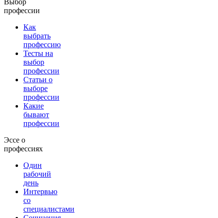
Выбор
профессии
Как
выбрать
профессию
Тесты на
выбор
профессии
Статьи о
выборе
профессии
Какие
бывают
профессии
Эссе о
профессиях
Один
рабочий
день
Интервью
со
специалистами
Сочинения