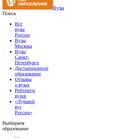
Вузы
Поиск
Все
вузы
России
Вузы
Москвы
Вузы
Санкт-
Петербурга
Дистанционное
образование
Отзывы
о вузах
Рейтинги
вузов
«Лучший
вуз
России»
Выбираем
образование