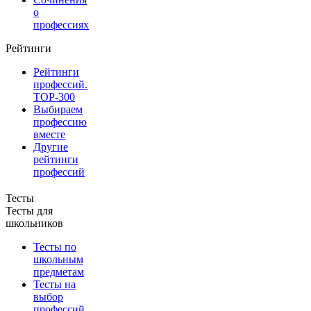
о
профессиях
Рейтинги
Рейтинги
профессий.
TOP-300
Выбираем
профессию
вместе
Другие
рейтинги
профессий
Тесты
Тесты для
школьников
Тесты по
школьным
предметам
Тесты на
выбор
профессий