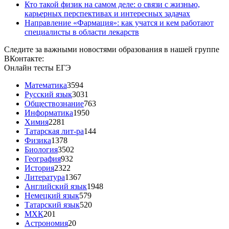
Кто такой физик на самом деле: о связи с жизнью,
карьерных перспективах и интересных задачах
Направление «Фармация»: как учатся и кем работают
специалисты в области лекарств
Следите за важными новостями образования в нашей группе
ВКонтакте:
Онлайн тесты ЕГЭ
Математика
3594
Русский язык
3031
Обществознание
763
Информатика
1950
Химия
2281
Татарская лит-ра
144
Физика
1378
Биология
3502
География
932
История
2322
Литература
1367
Английский язык
1948
Немецкий язык
579
Татарский язык
520
МХК
201
Астрономия
20