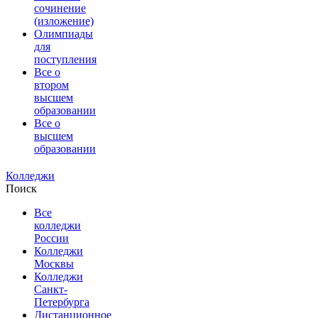
сочинение
(изложение)
Олимпиады
для
поступления
Все о
втором
высшем
образовании
Все о
высшем
образовании
Колледжи
Поиск
Все
колледжи
России
Колледжи
Москвы
Колледжи
Санкт-
Петербурга
Дистанционное