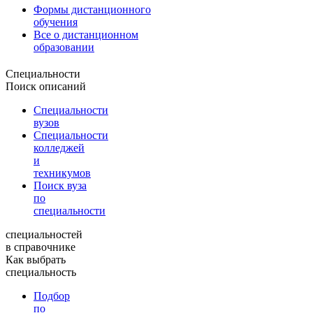
Формы дистанционного
обучения
Все о дистанционном
образовании
Специальности
Поиск описаний
Специальности
вузов
Специальности
колледжей
и
техникумов
Поиск вуза
по
специальности
специальностей
в справочнике
Как выбрать
специальность
Подбор
по