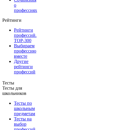
о
профессиях
Рейтинги
Рейтинги
профессий.
TOP-300
Выбираем
профессию
вместе
Другие
рейтинги
профессий
Тесты
Тесты для
школьников
Тесты по
школьным
предметам
Тесты на
выбор
профессий