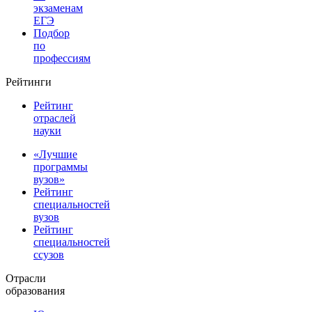
экзаменам
ЕГЭ
Подбор
по
профессиям
Рейтинги
Рейтинг
отраслей
науки
«Лучшие
программы
вузов»
Рейтинг
специальностей
вузов
Рейтинг
специальностей
ссузов
Отрасли
образования