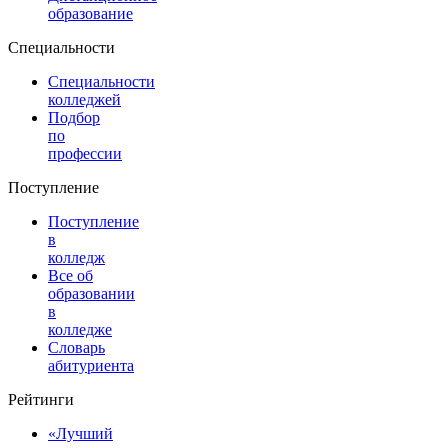
образование
Специальности
Специальности
колледжей
Подбор
по
профессии
Поступление
Поступление
в
колледж
Все об
образовании
в
колледже
Словарь
абитуриента
Рейтинги
«Лучший