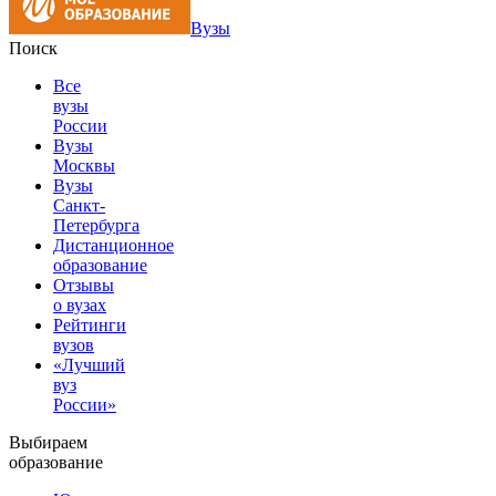
Вузы
Поиск
Все
вузы
России
Вузы
Москвы
Вузы
Санкт-
Петербурга
Дистанционное
образование
Отзывы
о вузах
Рейтинги
вузов
«Лучший
вуз
России»
Выбираем
образование