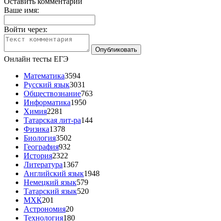
Оставить комментарий
Ваше имя:
Войти через:
Онлайн тесты ЕГЭ
Математика
3594
Русский язык
3031
Обществознание
763
Информатика
1950
Химия
2281
Татарская лит-ра
144
Физика
1378
Биология
3502
География
932
История
2322
Литература
1367
Английский язык
1948
Немецкий язык
579
Татарский язык
520
МХК
201
Астрономия
20
Технология
180