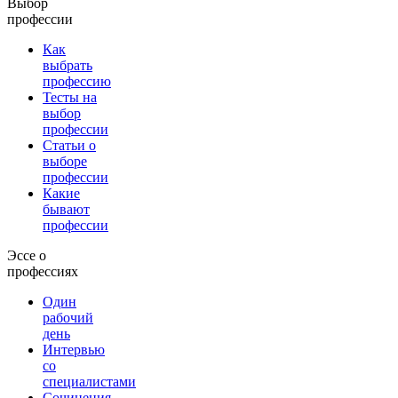
Выбор
профессии
Как
выбрать
профессию
Тесты на
выбор
профессии
Статьи о
выборе
профессии
Какие
бывают
профессии
Эссе о
профессиях
Один
рабочий
день
Интервью
со
специалистами
Сочинения