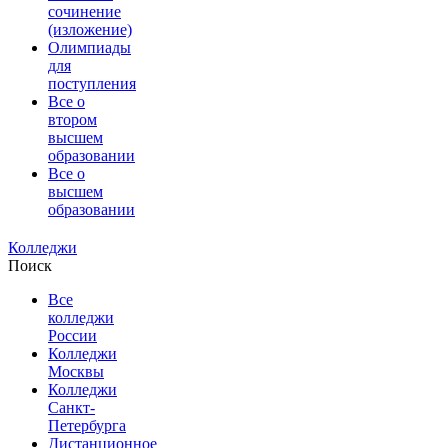
сочинение
(изложение)
Олимпиады
для
поступления
Все о
втором
высшем
образовании
Все о
высшем
образовании
Колледжи
Поиск
Все
колледжи
России
Колледжи
Москвы
Колледжи
Санкт-
Петербурга
Дистанционное