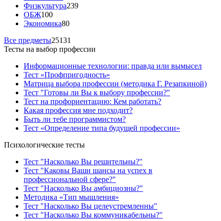
Физкультура
239
ОБЖ
100
Экономика
80
Все предметы
25131
Тесты на выбор профессии
Информационные технологии: правда или вымысел
Тест «Профпригодность»
Матрица выбора профессии (методика Г. Резапкиной)
Тест "Готовы ли Вы к выбору профессии?"
Тест на профориентацию: Кем работать?
Какая профессия мне подходит?
Быть ли тебе программистом?
Тест «Определение типа будущей профессии»
Психологические тесты
Тест "Насколько Вы решительны?"
Тест "Каковы Ваши шансы на успех в
профессиональной сфере?"
Тест "Насколько Вы амбициозны?"
Методика «Тип мышления»
Тест "Насколько Вы целеустремленны"
Тест "Насколько Вы коммуникабельны?"