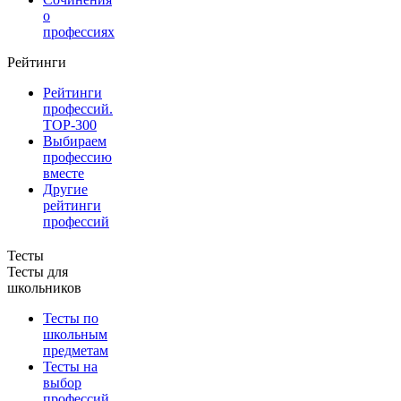
о
профессиях
Рейтинги
Рейтинги
профессий.
TOP-300
Выбираем
профессию
вместе
Другие
рейтинги
профессий
Тесты
Тесты для
школьников
Тесты по
школьным
предметам
Тесты на
выбор
профессий