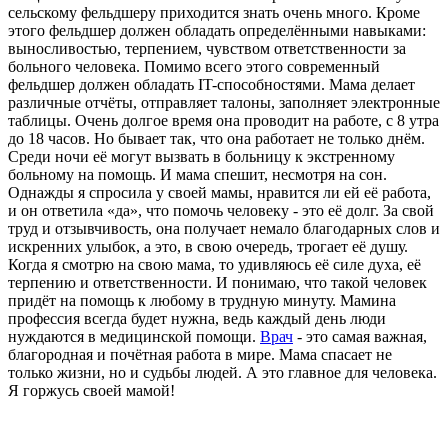
сельскому фельдшеру приходится знать очень много. Кроме
этого фельдшер должен обладать определёнными навыками:
выносливостью, терпением, чувством ответственности за
больного человека. Помимо всего этого современный
фельдшер должен обладать IT-способностями. Мама делает
различные отчёты, отправляет талоны, заполняет электронные
таблицы. Очень долгое время она проводит на работе, с 8 утра
до 18 часов. Но бывает так, что она работает не только днём.
Среди ночи её могут вызвать в больницу к экстренному
больному на помощь. И мама спешит, несмотря на сон.
Однажды я спросила у своей мамы, нравится ли ей её работа,
и он ответила «да», что помочь человеку - это её долг. За свой
труд и отзывчивость, она получает немало благодарных слов и
искренних улыбок, а это, в свою очередь, трогает её душу.
Когда я смотрю на свою мама, то удивляюсь её силе духа, её
терпению и ответственности. И понимаю, что такой человек
придёт на помощь к любому в трудную минуту. Мамина
профессия всегда будет нужна, ведь каждый день люди
нуждаются в медицинской помощи.
Врач
- это самая важная,
благородная и почётная работа в мире. Мама спасает не
только жизни, но и судьбы людей. А это главное для человека.
Я горжусь своей мамой!