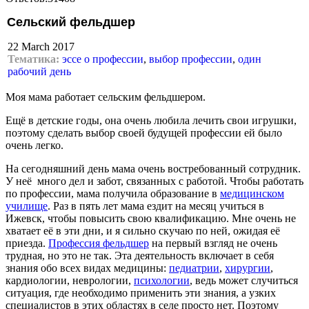
Сельский фельдшер
22 March 2017
Тематика:
эссе о профессии
,
выбор профессии
,
один
рабочий день
Моя мама работает сельским фельдшером.
Ещё в детские годы, она очень любила лечить свои игрушки,
поэтому сделать выбор своей будущей профессии ей было
очень легко.
На сегодняшний день мама очень востребованный сотрудник.
У неё много дел и забот, связанных с работой. Чтобы работать
по профессии, мама получила образование в
медицинском
училище
. Раз в пять лет мама ездит на месяц учиться в
Ижевск, чтобы повысить свою квалификацию. Мне очень не
хватает её в эти дни, и я сильно скучаю по ней, ожидая её
приезда.
Профессия фельдшер
на первый взгляд не очень
трудная, но это не так. Эта деятельность включает в себя
знания обо всех видах медицины:
педиатрии
,
хирургии
,
кардиологии, неврологии,
психологии
, ведь может случиться
ситуация, где необходимо применить эти знания, а узких
специалистов в этих областях в селе просто нет. Поэтому