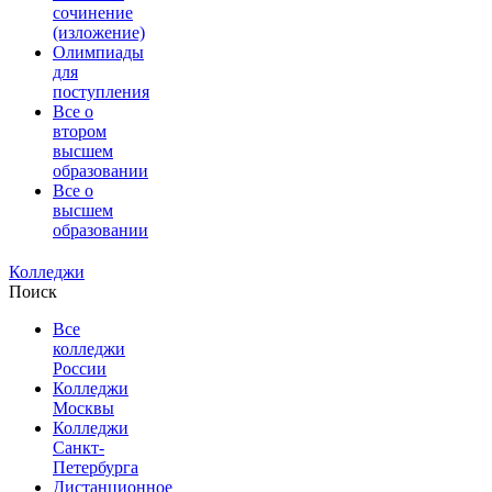
сочинение
(изложение)
Олимпиады
для
поступления
Все о
втором
высшем
образовании
Все о
высшем
образовании
Колледжи
Поиск
Все
колледжи
России
Колледжи
Москвы
Колледжи
Санкт-
Петербурга
Дистанционное