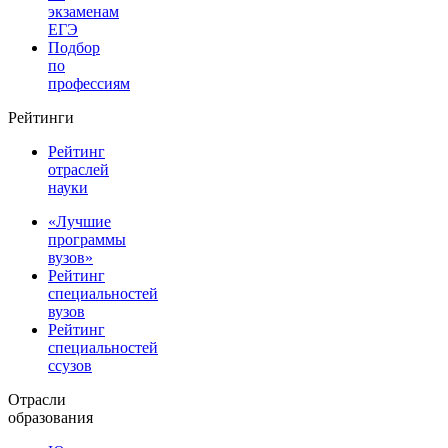
экзаменам
ЕГЭ
Подбор
по
профессиям
Рейтинги
Рейтинг
отраслей
науки
«Лучшие
программы
вузов»
Рейтинг
специальностей
вузов
Рейтинг
специальностей
ссузов
Отрасли
образования