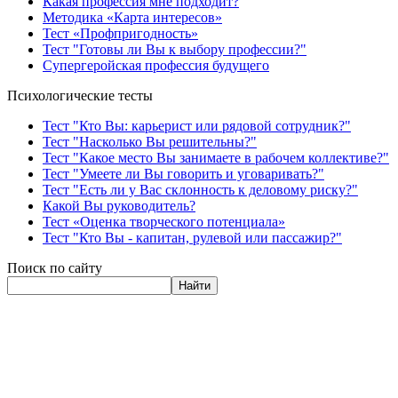
Какая профессия мне подходит?
Методика «Карта интересов»
Тест «Профпригодность»
Тест "Готовы ли Вы к выбору профессии?"
Супергеройская профессия будущего
Психологические тесты
Тест "Кто Вы: карьерист или рядовой сотрудник?"
Тест "Насколько Вы решительны?"
Тест "Какое место Вы занимаете в рабочем коллективе?"
Тест "Умеете ли Вы говорить и уговаривать?"
Тест "Есть ли у Вас склонность к деловому риску?"
Какой Вы руководитель?
Тест «Оценка творческого потенциала»
Тест "Кто Вы - капитан, рулевой или пассажир?"
Поиск по сайту
Найти