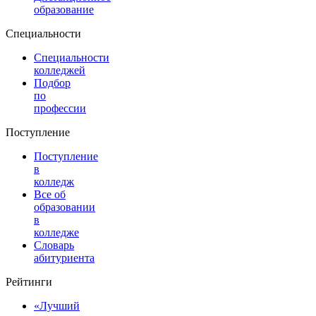
образование
Специальности
Специальности
колледжей
Подбор
по
профессии
Поступление
Поступление
в
колледж
Все об
образовании
в
колледже
Словарь
абитуриента
Рейтинги
«Лучший