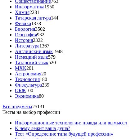
Обществознание
763
Информатика
1950
Химия
2281
Татарская лит-ра
144
Физика
1378
Биология
3502
География
932
История
2322
Литература
1367
Английский язык
1948
Немецкий язык
579
Татарский язык
520
МХК
201
Астрономия
20
Технология
180
Физкультура
239
ОБЖ
100
Экономика
80
Все предметы
25131
Тесты на выбор профессии
Информационные технологии: правда или вымысел
К чему лежит ваша душа?
Тест «Определение типа будущей профессии»