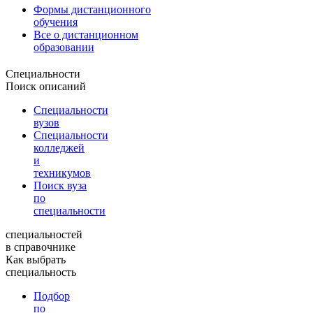
Формы дистанционного
обучения
Все о дистанционном
образовании
Специальности
Поиск описаний
Специальности
вузов
Специальности
колледжей
и
техникумов
Поиск вуза
по
специальности
специальностей
в справочнике
Как выбрать
специальность
Подбор
по