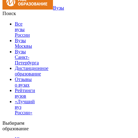
Вузы
Поиск
Все
вузы
России
Вузы
Москвы
Вузы
Санкт-
Петербурга
Дистанционное
образование
Отзывы
о вузах
Рейтинги
вузов
«Лучший
вуз
России»
Выбираем
образование