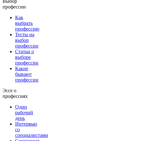
Выбор
профессии
Как
выбрать
профессию
Тесты на
выбор
профессии
Статьи о
выборе
профессии
Какие
бывают
профессии
Эссе о
профессиях
Один
рабочий
день
Интервью
со
специалистами
Сочинения