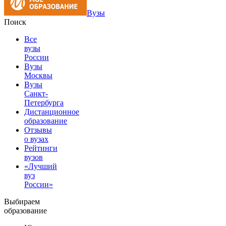
Вузы
Поиск
Все
вузы
России
Вузы
Москвы
Вузы
Санкт-
Петербурга
Дистанционное
образование
Отзывы
о вузах
Рейтинги
вузов
«Лучший
вуз
России»
Выбираем
образование