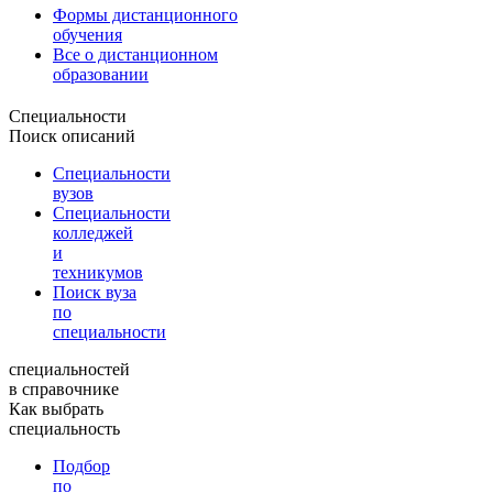
Формы дистанционного
обучения
Все о дистанционном
образовании
Специальности
Поиск описаний
Специальности
вузов
Специальности
колледжей
и
техникумов
Поиск вуза
по
специальности
специальностей
в справочнике
Как выбрать
специальность
Подбор
по