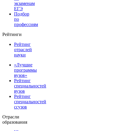
экзаменам
ЕГЭ
Подбор
по
профессиям
Рейтинги
Рейтинг
отраслей
науки
«Лучшие
программы
вузов»
Рейтинг
специальностей
вузов
Рейтинг
специальностей
ссузов
Отрасли
образования