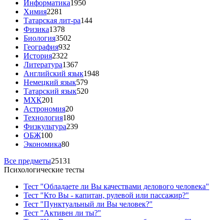
Информатика
1950
Химия
2281
Татарская лит-ра
144
Физика
1378
Биология
3502
География
932
История
2322
Литература
1367
Английский язык
1948
Немецкий язык
579
Татарский язык
520
МХК
201
Астрономия
20
Технология
180
Физкультура
239
ОБЖ
100
Экономика
80
Все предметы
25131
Психологические тесты
Тест "Обладаете ли Вы качествами делового человека"
Тест "Кто Вы - капитан, рулевой или пассажир?"
Тест "Пунктуальный ли Вы человек?"
Тест "Активен ли ты?"