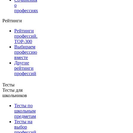
о
профессиях
Рейтинги
Рейтинги
профессий.
TOP-300
Выбираем
профессию
вместе
Другие
рейтинги
профессий
Тесты
Тесты для
школьников
Тесты по
школьным
предметам
Тесты на
выбор
профессий