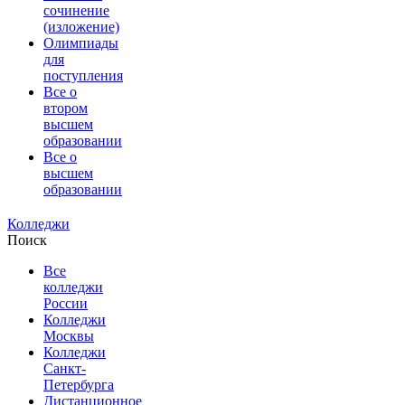
сочинение
(изложение)
Олимпиады
для
поступления
Все о
втором
высшем
образовании
Все о
высшем
образовании
Колледжи
Поиск
Все
колледжи
России
Колледжи
Москвы
Колледжи
Санкт-
Петербурга
Дистанционное