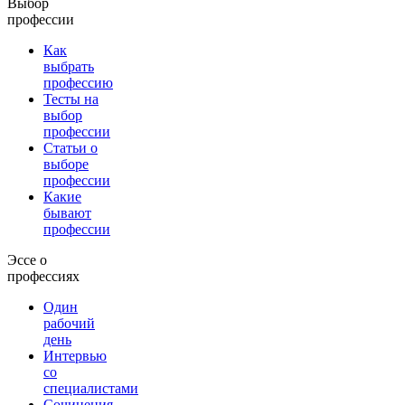
Выбор
профессии
Как
выбрать
профессию
Тесты на
выбор
профессии
Статьи о
выборе
профессии
Какие
бывают
профессии
Эссе о
профессиях
Один
рабочий
день
Интервью
со
специалистами
Сочинения