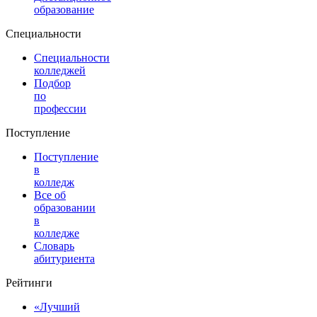
образование
Специальности
Специальности
колледжей
Подбор
по
профессии
Поступление
Поступление
в
колледж
Все об
образовании
в
колледже
Словарь
абитуриента
Рейтинги
«Лучший