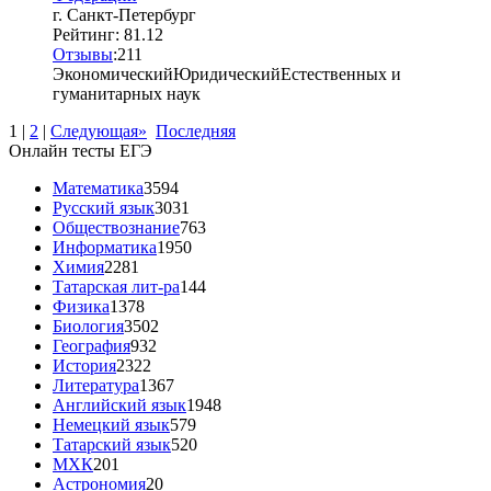
г. Санкт-Петербург
Рейтинг: 81.12
Отзывы
:
2
1
1
Экономический
Юридический
Естественных и
гуманитарных наук
1
|
2
|
Следующая»
Последняя
Онлайн тесты ЕГЭ
Математика
3594
Русский язык
3031
Обществознание
763
Информатика
1950
Химия
2281
Татарская лит-ра
144
Физика
1378
Биология
3502
География
932
История
2322
Литература
1367
Английский язык
1948
Немецкий язык
579
Татарский язык
520
МХК
201
Астрономия
20