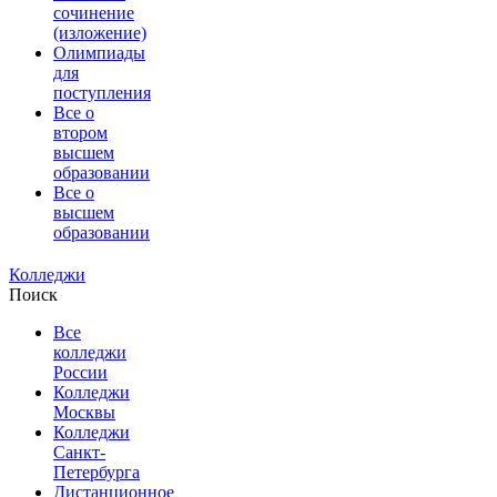
сочинение
(изложение)
Олимпиады
для
поступления
Все о
втором
высшем
образовании
Все о
высшем
образовании
Колледжи
Поиск
Все
колледжи
России
Колледжи
Москвы
Колледжи
Санкт-
Петербурга
Дистанционное