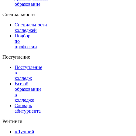
образование
Специальности
Специальности
колледжей
Подбор
по
профессии
Поступление
Поступление
в
колледж
Все об
образовании
в
колледже
Словарь
абитуриента
Рейтинги
«Лучший