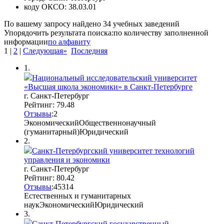
коду ОКСО:
38.03.01
По вашему запросу найдено
34
учебных заведений
Упорядочить результата поиска:
по количеству заполненной
информации
по алфавиту
1
|
2
|
Следующая»
Последняя
1.
Национальный исследовательский университет
«Высшая школа экономики» в Санкт-Петербурге
г. Санкт-Петербург
Рейтинг: 79.48
Отзывы
:
2
Экономический
Общественнонаучный
(гуманитарный)
Юридический
2.
Санкт-Петербургский университет технологий
управления и экономики
г. Санкт-Петербург
Рейтинг: 80.42
Отзывы
:
45
3
14
Естественных и гуманитарных
наук
Экономический
Юридический
3.
Санкт-Петербургский государственный