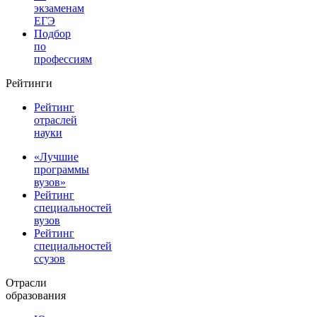
экзаменам
ЕГЭ
Подбор
по
профессиям
Рейтинги
Рейтинг
отраслей
науки
«Лучшие
программы
вузов»
Рейтинг
специальностей
вузов
Рейтинг
специальностей
ссузов
Отрасли
образования