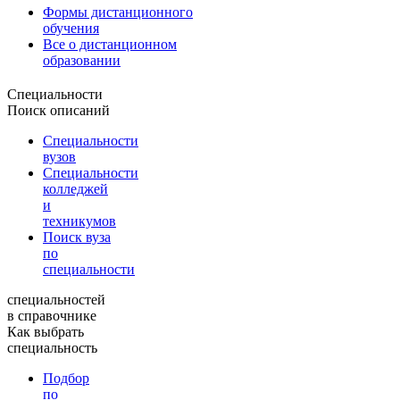
Формы дистанционного
обучения
Все о дистанционном
образовании
Специальности
Поиск описаний
Специальности
вузов
Специальности
колледжей
и
техникумов
Поиск вуза
по
специальности
специальностей
в справочнике
Как выбрать
специальность
Подбор
по