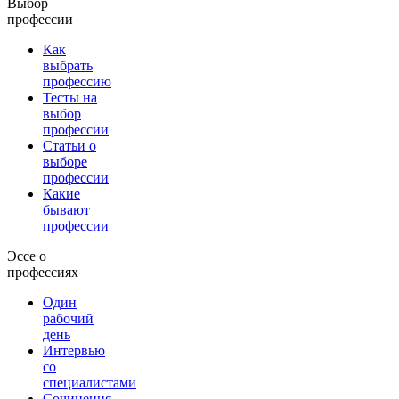
Выбор
профессии
Как
выбрать
профессию
Тесты на
выбор
профессии
Статьи о
выборе
профессии
Какие
бывают
профессии
Эссе о
профессиях
Один
рабочий
день
Интервью
со
специалистами
Сочинения