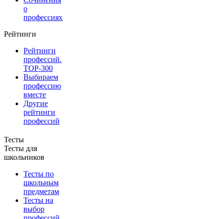
о
профессиях
Рейтинги
Рейтинги
профессий.
TOP-300
Выбираем
профессию
вместе
Другие
рейтинги
профессий
Тесты
Тесты для
школьников
Тесты по
школьным
предметам
Тесты на
выбор
профессий