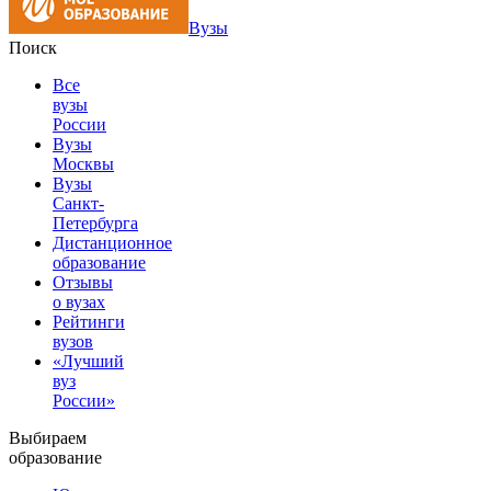
Вузы
Поиск
Все
вузы
России
Вузы
Москвы
Вузы
Санкт-
Петербурга
Дистанционное
образование
Отзывы
о вузах
Рейтинги
вузов
«Лучший
вуз
России»
Выбираем
образование