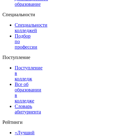
образование
Специальности
Специальности
колледжей
Подбор
по
профессии
Поступление
Поступление
в
колледж
Все об
образовании
в
колледже
Словарь
абитуриента
Рейтинги
«Лучший