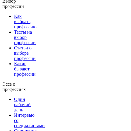
Выбор
профессии
Как
выбрать
профессию
Тесты на
выбор
профессии
Статьи о
выборе
профессии
Какие
бывают
профессии
Эссе о
профессиях
Один
рабочий
день
Интервью
со
специалистами
Сочинения