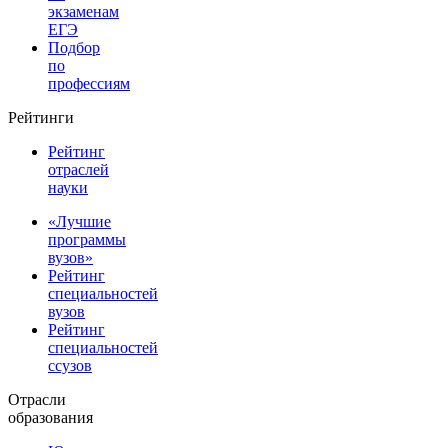
экзаменам
ЕГЭ
Подбор
по
профессиям
Рейтинги
Рейтинг
отраслей
науки
«Лучшие
программы
вузов»
Рейтинг
специальностей
вузов
Рейтинг
специальностей
ссузов
Отрасли
образования