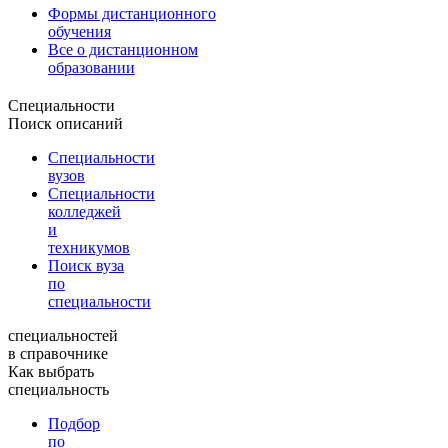
Формы дистанционного
обучения
Все о дистанционном
образовании
Специальности
Поиск описаний
Специальности
вузов
Специальности
колледжей
и
техникумов
Поиск вуза
по
специальности
специальностей
в справочнике
Как выбрать
специальность
Подбор
по