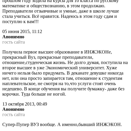
прошлом году ходила на курсы для 10 класса по русскому
математике и обществознанию, в этом продолжаю.
Преподаватели отзывчивые и умные, даже в школе лучше
стала учиться. Всё нравится. Надеюсь в этом году сдам и
поступлю к вам!!!
05 июня 2015, 11:12
Анонимно
гость сайта
Получила первое высшее образование в ИНЖЭКОНе,
прекрасный Вуз, прекрасные преподаватели,
отношение,студенческая жизнь. Не долго думая, поступила на
второе высшее в уже Экономический университет. Хуже
ничего нельзя было придумать. В деканате девушке никогда
нет, или она просто запирается там, отношение к студентам
наплевательское, не смотря на то,что услуги стоят очень
недешево. В конце обучения вы получите бумажку- даже без
корочки. Туда больше не ногой.
13 октября 2013, 00:49
Анонимно
гость сайта
Супер-Пупер ВУЗ вообще. А именно,бывший ИНЖЭКОН.