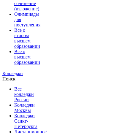
сочинение
(изложение)
Олимпиады
для
поступления
Все о
втором
высшем
образовании
Все о
высшем
образовании
Колледжи
Поиск
Все
колледжи
России
Колледжи
Москвы
Колледжи
Санкт-
Петербурга
Дистанционное