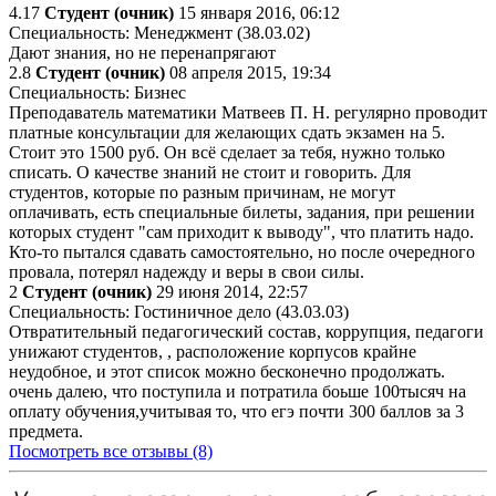
4.17
Студент (очник)
15 января 2016, 06:12
Специальность: Менеджмент (38.03.02)
Дают знания, но не перенапрягают
2.8
Студент (очник)
08 апреля 2015, 19:34
Специальность: Бизнес
Преподаватель математики Матвеев П. Н. регулярно проводит
платные консультации для желающих сдать экзамен на 5.
Стоит это 1500 руб. Он всё сделает за тебя, нужно только
списать. О качестве знаний не стоит и говорить. Для
студентов, которые по разным причинам, не могут
оплачивать, есть специальные билеты, задания, при решении
которых студент "сам приходит к выводу", что платить надо.
Кто-то пытался сдавать самостоятельно, но после очередного
провала, потерял надежду и веры в свои силы.
2
Студент (очник)
29 июня 2014, 22:57
Специальность: Гостиничное дело (43.03.03)
Отвратительный педагогический состав, коррупция, педагоги
унижают студентов, , расположение корпусов крайне
неудобное, и этот список можно бесконечно продолжать.
очень далею, что поступила и потратила боьше 100тысяч на
оплату обучения,учитывая то, что егэ почти 300 баллов за 3
предмета.
Посмотреть все отзывы (8)