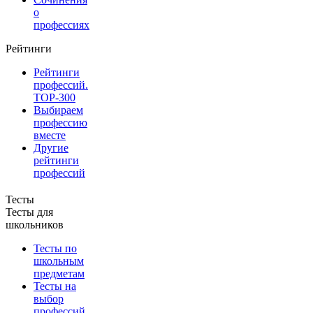
о
профессиях
Рейтинги
Рейтинги
профессий.
TOP-300
Выбираем
профессию
вместе
Другие
рейтинги
профессий
Тесты
Тесты для
школьников
Тесты по
школьным
предметам
Тесты на
выбор
профессий