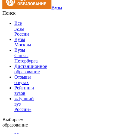
Вузы
Поиск
Все
вузы
России
Вузы
Москвы
Вузы
Санкт-
Петербурга
Дистанционное
образование
Отзывы
о вузах
Рейтинги
вузов
«Лучший
вуз
России»
Выбираем
образование