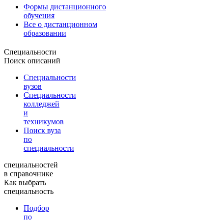
Формы дистанционного
обучения
Все о дистанционном
образовании
Специальности
Поиск описаний
Специальности
вузов
Специальности
колледжей
и
техникумов
Поиск вуза
по
специальности
специальностей
в справочнике
Как выбрать
специальность
Подбор
по