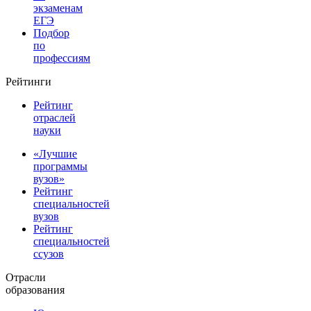
экзаменам
ЕГЭ
Подбор
по
профессиям
Рейтинги
Рейтинг
отраслей
науки
«Лучшие
программы
вузов»
Рейтинг
специальностей
вузов
Рейтинг
специальностей
ссузов
Отрасли
образования