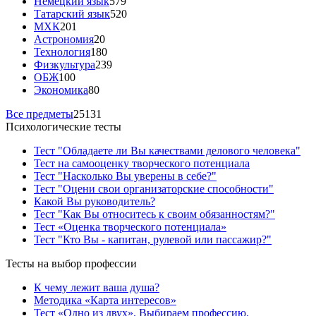
Немецкий язык
579
Татарский язык
520
МХК
201
Астрономия
20
Технология
180
Физкультура
239
ОБЖ
100
Экономика
80
Все предметы
25131
Психологические тесты
Тест "Обладаете ли Вы качествами делового человека"
Тест на самооценку творческого потенциала
Тест "Насколько Вы уверены в себе?"
Тест "Оцени свои организаторские способности"
Какой Вы руководитель?
Тест "Как Вы относитесь к своим обязанностям?"
Тест «Оценка творческого потенциала»
Тест "Кто Вы - капитан, рулевой или пассажир?"
Тесты на выбор профессии
К чему лежит ваша душа?
Методика «Карта интересов»
Тест «Одно из двух». Выбираем профессию.