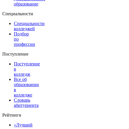
образование
Специальности
Специальности
колледжей
Подбор
по
профессии
Поступление
Поступление
в
колледж
Все об
образовании
в
колледже
Словарь
абитуриента
Рейтинги
«Лучший