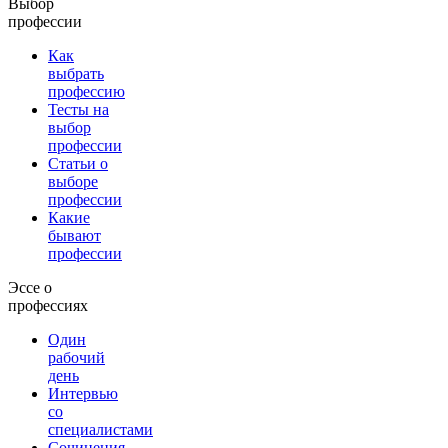
Выбор
профессии
Как
выбрать
профессию
Тесты на
выбор
профессии
Статьи о
выборе
профессии
Какие
бывают
профессии
Эссе о
профессиях
Один
рабочий
день
Интервью
со
специалистами
Сочинения