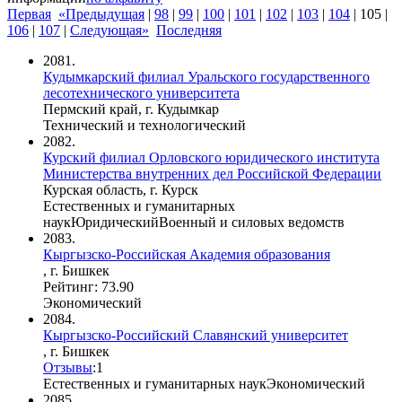
Первая
«Предыдущая
|
98
|
99
|
100
|
101
|
102
|
103
|
104
|
105
|
106
|
107
|
Следующая»
Последняя
2081.
Кудымкарский филиал Уральского государственного
лесотехнического университета
Пермский край, г. Кудымкар
Технический и технологический
2082.
Курский филиал Орловского юридического института
Министерства внутренних дел Российской Федерации
Курская область, г. Курск
Естественных и гуманитарных
наук
Юридический
Военный и силовых ведомств
2083.
Кыргызско-Российская Академия образования
, г. Бишкек
Рейтинг: 73.90
Экономический
2084.
Кыргызско-Российский Славянский университет
, г. Бишкек
Отзывы
:
1
Естественных и гуманитарных наук
Экономический
2085.