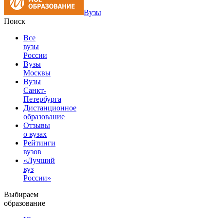
Вузы
Поиск
Все
вузы
России
Вузы
Москвы
Вузы
Санкт-
Петербурга
Дистанционное
образование
Отзывы
о вузах
Рейтинги
вузов
«Лучший
вуз
России»
Выбираем
образование