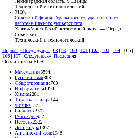
Ленинградская область, г. Сланцы
Технический и технологический
2100.
Советский филиал Уральского государственного
лесотехнического университета
Ханты-Мансийский автономный округ — Югра, г.
Советский
Технический и технологический
Первая
«Предыдущая
|
98
|
99
|
100
|
101
|
102
|
103
|
104
|
105
|
106
|
107
|
Следующая»
Последняя
Онлайн тесты ЕГЭ
Математика
3594
Русский язык
3031
Обществознание
763
Информатика
1950
Химия
2281
Татарская лит-ра
144
Физика
1378
Биология
3502
География
932
История
2322
Литература
1367
Английский язык
1948