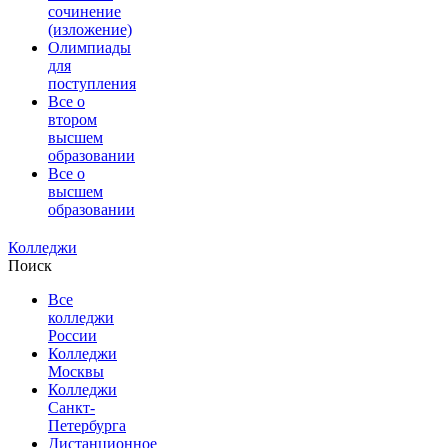
сочинение
(изложение)
Олимпиады
для
поступления
Все о
втором
высшем
образовании
Все о
высшем
образовании
Колледжи
Поиск
Все
колледжи
России
Колледжи
Москвы
Колледжи
Санкт-
Петербурга
Дистанционное