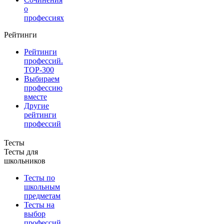
о
профессиях
Рейтинги
Рейтинги
профессий.
TOP-300
Выбираем
профессию
вместе
Другие
рейтинги
профессий
Тесты
Тесты для
школьников
Тесты по
школьным
предметам
Тесты на
выбор
профессий