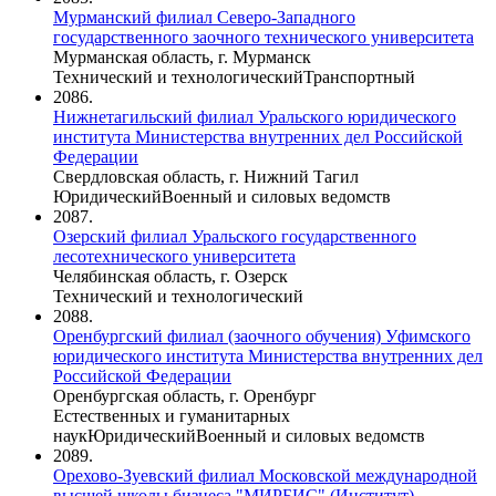
Мурманский филиал Северо-Западного
государственного заочного технического университета
Мурманская область, г. Мурманск
Технический и технологический
Транспортный
2086.
Нижнетагильский филиал Уральского юридического
института Министерства внутренних дел Российской
Федерации
Свердловская область, г. Нижний Тагил
Юридический
Военный и силовых ведомств
2087.
Озерский филиал Уральского государственного
лесотехнического университета
Челябинская область, г. Озерск
Технический и технологический
2088.
Оренбургский филиал (заочного обучения) Уфимского
юридического института Министерства внутренних дел
Российской Федерации
Оренбургская область, г. Оренбург
Естественных и гуманитарных
наук
Юридический
Военный и силовых ведомств
2089.
Орехово-Зуевский филиал Московской международной
высшей школы бизнеса "МИРБИС" (Институт)