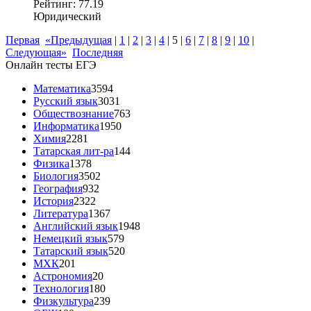
Рейтинг: 77.19
Юридический
Первая
«Предыдущая
|
1
|
2
|
3
|
4
|
5
|
6
|
7
|
8
|
9
|
10
|
Следующая»
Последняя
Онлайн тесты ЕГЭ
Математика
3594
Русский язык
3031
Обществознание
763
Информатика
1950
Химия
2281
Татарская лит-ра
144
Физика
1378
Биология
3502
География
932
История
2322
Литература
1367
Английский язык
1948
Немецкий язык
579
Татарский язык
520
МХК
201
Астрономия
20
Технология
180
Физкультура
239