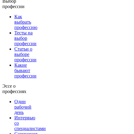
Выбор
профессии
Как
выбрать
профессию
Тесты на
выбор
профессии
Статьи о
выборе
профессии
Какие
бывают
профессии
Эссе о
профессиях
Один
рабочий
день
Интервью
со
специалистами
Сочинения