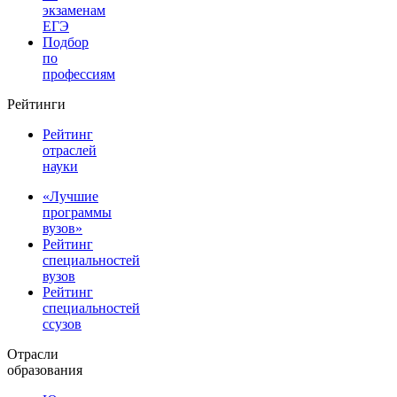
экзаменам
ЕГЭ
Подбор
по
профессиям
Рейтинги
Рейтинг
отраслей
науки
«Лучшие
программы
вузов»
Рейтинг
специальностей
вузов
Рейтинг
специальностей
ссузов
Отрасли
образования