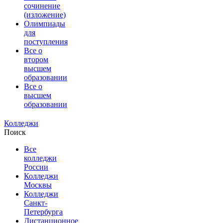
сочинение
(изложение)
Олимпиады
для
поступления
Все о
втором
высшем
образовании
Все о
высшем
образовании
Колледжи
Поиск
Все
колледжи
России
Колледжи
Москвы
Колледжи
Санкт-
Петербурга
Дистанционное