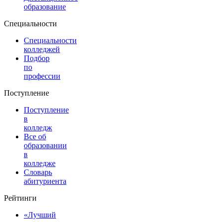
образование
Специальности
Специальности
колледжей
Подбор
по
профессии
Поступление
Поступление
в
колледж
Все об
образовании
в
колледже
Словарь
абитуриента
Рейтинги
«Лучший