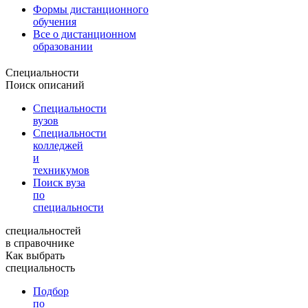
Формы дистанционного
обучения
Все о дистанционном
образовании
Специальности
Поиск описаний
Специальности
вузов
Специальности
колледжей
и
техникумов
Поиск вуза
по
специальности
специальностей
в справочнике
Как выбрать
специальность
Подбор
по