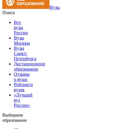
Вузы
Поиск
Все
вузы
России
Вузы
Москвы
Вузы
Санкт-
Петербурга
Дистанционное
образование
Отзывы
о вузах
Рейтинги
вузов
«Лучший
вуз
России»
Выбираем
образование