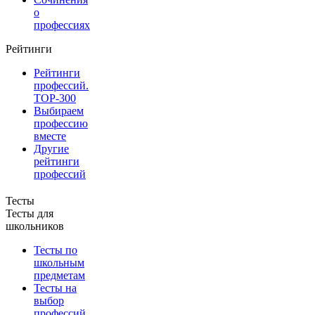
о
профессиях
Рейтинги
Рейтинги
профессий.
TOP-300
Выбираем
профессию
вместе
Другие
рейтинги
профессий
Тесты
Тесты для
школьников
Тесты по
школьным
предметам
Тесты на
выбор
профессий