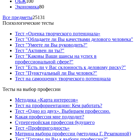
ОБЖ
100
Экономика
80
Все предметы
25131
Психологические тесты
Тест «Оценка творческого потенциала»
Тест "Обладаете ли Вы качествами делового человека"
Тест "Умеете ли Вы руководить?"
Тест "Активен ли ты?"
Тест "Каковы Ваши шансы на успех в
профессиональной сфере?"
Тест "Есть ли у Вас склонность к деловому риску?"
Тест "Пунктуальный ли Вы человек?"
Тест на самооценку творческого потенциала
Тесты на выбор профессии
Методика «Карта интересов»
Тест на профориентацию: Кем работать?
Тест «Одно из двух». Выбираем профессию.
Какая профессия мне подходит?
Супергеройская профессия будущего
Тест «Профпригодность»
Матрица выбора профессии (методика Г. Резапкиной)
Тест "Готовы ли Вы к выбору профессии?"