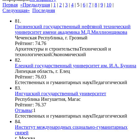
Первая
«Предыдущая
|
1
|
2
|
3
|
4
|
5
|
6
|
7
|
8
|
9
|
10
|
Следующая»
Последняя
81.
Грозненский государственный нефтяной технический
университет имени академика М.Д.Миллионщикова
Чеченская Республика, г. Грозный
Рейтинг: 74.76
Архитектуры и строительства
Технический и
технологический
Экономический
82.
Елецкий государственный университет им. И.А. Бунина
Липецкая область, г. Елец
Рейтинг: 76.03
Естественных и гуманитарных наук
Педагогический
83.
Ингушский государственный университет
Республика Ингушетия, Магас
Рейтинг: 76.37
Отзывы
:
1
Естественных и гуманитарных наук
Педагогический
84.
Институт международных социально-гуманитарных
связей
г. Москва