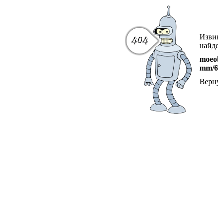
Извин
найде
moeob
mm/6
Верн