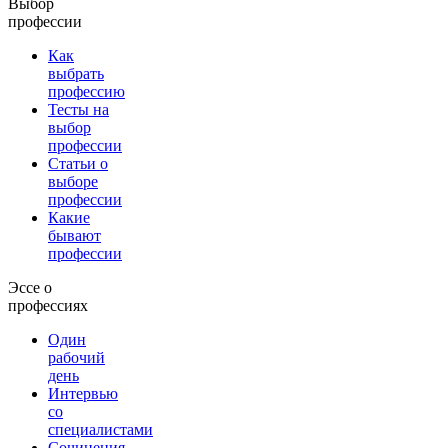
Выбор
профессии
Как
выбрать
профессию
Тесты на
выбор
профессии
Статьи о
выборе
профессии
Какие
бывают
профессии
Эссе о
профессиях
Один
рабочий
день
Интервью
со
специалистами
Сочинения