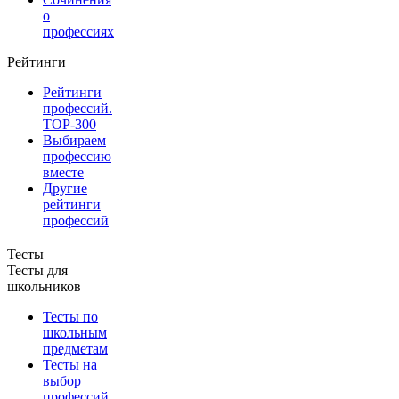
о
профессиях
Рейтинги
Рейтинги
профессий.
TOP-300
Выбираем
профессию
вместе
Другие
рейтинги
профессий
Тесты
Тесты для
школьников
Тесты по
школьным
предметам
Тесты на
выбор
профессий