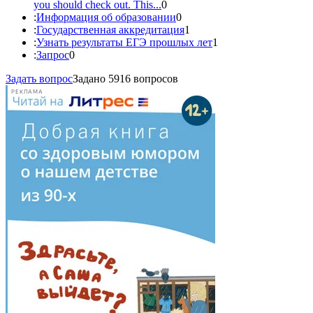
you should check out. This...
0
:
Информация об образовании
0
:
Государственная аккредитация
1
:
Узнать результаты ЕГЭ прошлых лет
1
:
Запрос
0
Задать вопрос
Задано 5916 вопросов
РЕКЛАМА