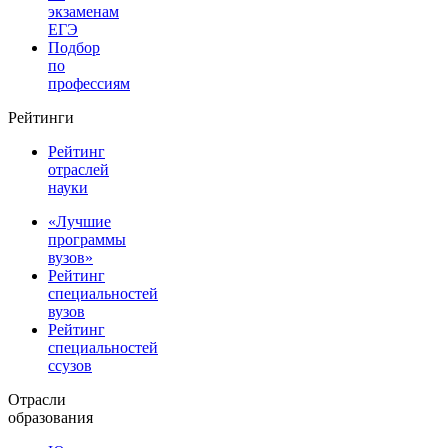
экзаменам
ЕГЭ
Подбор
по
профессиям
Рейтинги
Рейтинг
отраслей
науки
«Лучшие
программы
вузов»
Рейтинг
специальностей
вузов
Рейтинг
специальностей
ссузов
Отрасли
образования