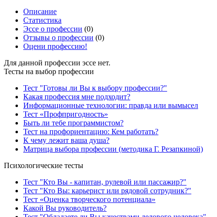
Описание
Статистика
Эссе о профессии
(0)
Отзывы о профессии
(0)
Оцени профессию!
Для данной профессии эссе нет.
Тесты на выбор профессии
Тест "Готовы ли Вы к выбору профессии?"
Какая профессия мне подходит?
Информационные технологии: правда или вымысел
Тест «Профпригодность»
Быть ли тебе программистом?
Тест на профориентацию: Кем работать?
К чему лежит ваша душа?
Матрица выбора профессии (методика Г. Резапкиной)
Психологические тесты
Тест "Кто Вы - капитан, рулевой или пассажир?"
Тест "Кто Вы: карьерист или рядовой сотрудник?"
Тест «Оценка творческого потенциала»
Какой Вы руководитель?
Тест "Обладаете ли Вы качествами делового человека"