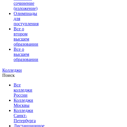
сочинение
(изложение)
Олимпиады
для
поступления
Все о
втором
высшем
образовании
Все о
высшем
образовании
Колледжи
Поиск
Все
колледжи
России
Колледжи
Москвы
Колледжи
Санкт-
Петербурга
Дистанционное