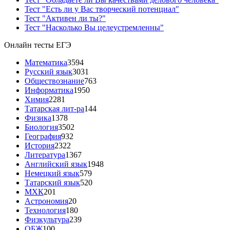
Тест "Есть ли у Вас творческий потенциал"
Тест "Активен ли ты?"
Тест "Насколько Вы целеустремленны"
Онлайн тесты ЕГЭ
Математика
3594
Русский язык
3031
Обществознание
763
Информатика
1950
Химия
2281
Татарская лит-ра
144
Физика
1378
Биология
3502
География
932
История
2322
Литература
1367
Английский язык
1948
Немецкий язык
579
Татарский язык
520
МХК
201
Астрономия
20
Технология
180
Физкультура
239
ОБЖ
100