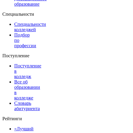
образование
Специальности
Специальности
колледжей
Подбор
по
профессии
Поступление
Поступление
в
колледж
Все об
образовании
в
колледже
Словарь
абитуриента
Рейтинги
«Лучший