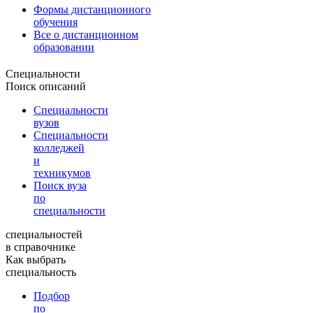
Формы дистанционного
обучения
Все о дистанционном
образовании
Специальности
Поиск описаний
Специальности
вузов
Специальности
колледжей
и
техникумов
Поиск вуза
по
специальности
специальностей
в справочнике
Как выбрать
специальность
Подбор
по