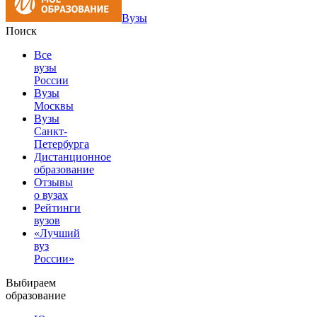
Вузы
Поиск
Все
вузы
России
Вузы
Москвы
Вузы
Санкт-
Петербурга
Дистанционное
образование
Отзывы
о вузах
Рейтинги
вузов
«Лучший
вуз
России»
Выбираем
образование