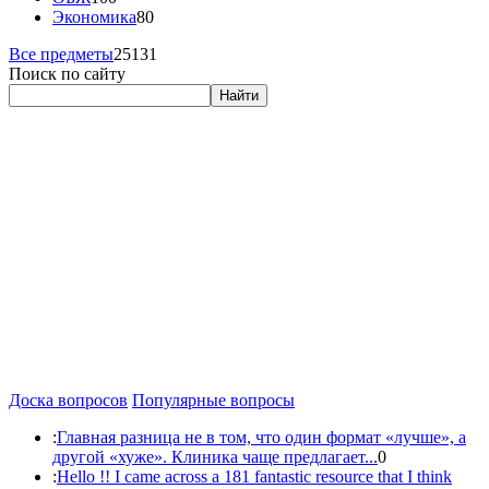
Экономика
80
Все предметы
25131
Поиск по сайту
Найти
Доска вопросов
Популярные вопросы
:
Главная разница не в том, что один формат «лучше», а
другой «хуже». Клиника чаще предлагает...
0
:
Hello !! I came across a 181 fantastic resource that I think