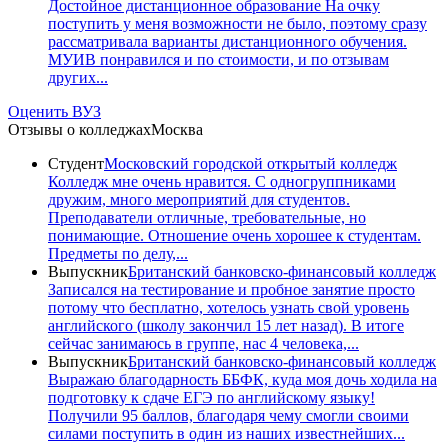
Достойное дистанционное образование На очку
поступить у меня возможности не было, поэтому сразу
рассматривала варианты дистанционного обучения.
МУИВ понравился и по стоимости, и по отзывам
других...
Оценить ВУЗ
Отзывы о колледжах
Москва
Студент
Московский городской открытый колледж
Колледж мне очень нравится. С одногруппниками
дружим, много мероприятий для студентов.
Преподаватели отличные, требовательные, но
понимающие. Отношение очень хорошее к студентам.
Предметы по делу,...
Выпускник
Британский банковско-финансовый колледж
Записался на тестирование и пробное занятие просто
потому что бесплатно, хотелось узнать свой уровень
английского (школу закончил 15 лет назад). В итоге
сейчас занимаюсь в группе, нас 4 человека,...
Выпускник
Британский банковско-финансовый колледж
Выражаю благодарность ББФК, куда моя дочь ходила на
подготовку к сдаче ЕГЭ по английскому языку!
Получили 95 баллов, благодаря чему смогли своими
силами поступить в один из наших известнейших...