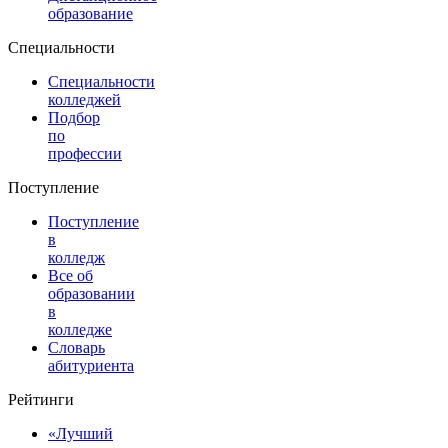
образование
Специальности
Специальности
колледжей
Подбор
по
профессии
Поступление
Поступление
в
колледж
Все об
образовании
в
колледже
Словарь
абитуриента
Рейтинги
«Лучший