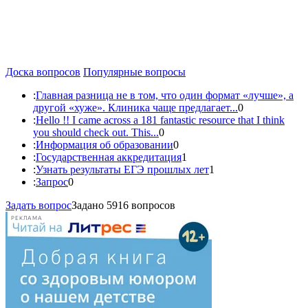
Доска вопросов
Популярные вопросы
:
Главная разница не в том, что один формат «лучше», а
другой «хуже». Клиника чаще предлагает...
0
:
Hello !! I came across a 181 fantastic resource that I think
you should check out. This...
0
:
Информация об образовании
0
:
Государственная аккредитация
1
:
Узнать результаты ЕГЭ прошлых лет
1
:
Запрос
0
Задать вопрос
Задано 5916 вопросов
РЕКЛАМА