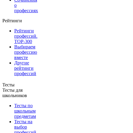
о
профессиях
Рейтинги
Рейтинги
профессий.
TOP-300
Выбираем
профессию
вместе
Другие
рейтинги
профессий
Тесты
Тесты для
школьников
Тесты по
школьным
предметам
Тесты на
выбор
профессий