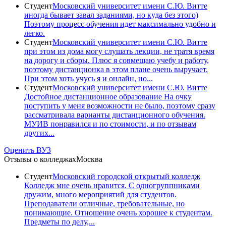
Студент
Московский университет имени С.Ю. Витте
иногда бывает завал заданиями, но куда без этого)
Поэтому процесс обучения идет максимально удобно и
легко.
Студент
Московский университет имени С.Ю. Витте
при этом из дома могу слушать лекции, не тратя время
на дорогу и сборы. Плюс я совмещаю учебу и работу,
поэтому дистанционка в этом плане очень выручает.
При этом хоть учусь я и онлайн, но...
Студент
Московский университет имени С.Ю. Витте
Достойное дистанционное образование На очку
поступить у меня возможности не было, поэтому сразу
рассматривала варианты дистанционного обучения.
МУИВ понравился и по стоимости, и по отзывам
других...
Оценить ВУЗ
Отзывы о колледжах
Москва
Студент
Московский городской открытый колледж
Колледж мне очень нравится. С одногруппниками
дружим, много мероприятий для студентов.
Преподаватели отличные, требовательные, но
понимающие. Отношение очень хорошее к студентам.
Предметы по делу,...