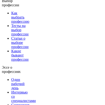
Выбор
профессии
Как
выбрать
профессию
Тесты на
выбор
профессии
Статьи о
выборе
профессии
Какие
бывают
профессии
Эссе о
профессиях
Один
рабочий
день
Интервью
со
специалистами
Сочинения