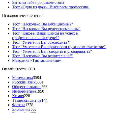
Быть ли тебе программистом?
Тест «Одно из двух». Выбираем профессию.
Психологические тесты
Тест "Насколько Вы амбициозны?"
Тест "Насколько Вы целеустремленны"
Тест "Каковы Ваши шансы на успех в
профессиональной сфере?"
Тест "Умеете ли Вы руководить?"
Тест "Умеете ли Вы произвести нужное впечатление"
Тест "Умеете ли Вы говорить и уговаривать?"
Тест "Насколько Вы решительны?"
Методика «Тип мышления»
Онлайн тесты ЕГЭ
Математика
3594
Русский язык
3031
Обществознание
763
Информатика
1950
Химия
2281
Татарская лит-ра
144
Физика
1378
Биология
3502