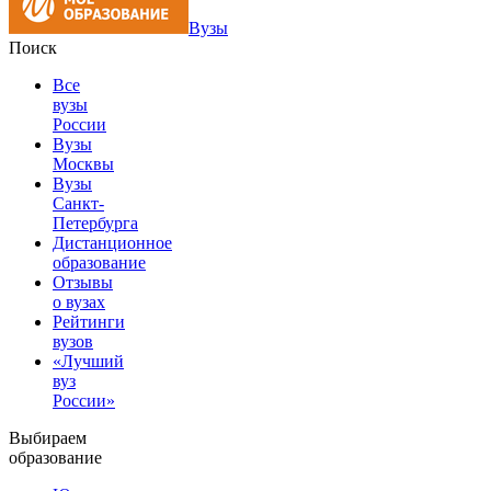
Вузы
Поиск
Все
вузы
России
Вузы
Москвы
Вузы
Санкт-
Петербурга
Дистанционное
образование
Отзывы
о вузах
Рейтинги
вузов
«Лучший
вуз
России»
Выбираем
образование