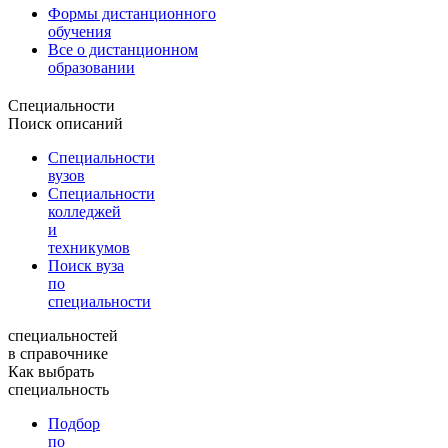
Формы дистанционного
обучения
Все о дистанционном
образовании
Специальности
Поиск описаний
Специальности
вузов
Специальности
колледжей
и
техникумов
Поиск вуза
по
специальности
специальностей
в справочнике
Как выбрать
специальность
Подбор
по