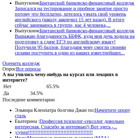
Выпускник
Британский банковско-финансовый колледж
Записался на тестирование и пробное занятие просто
потому что бесплатно, хотелось узнать свой уровень
английского (школу закончил 15 лет назад). В итоге
сейчас занимаюсь в группе, нас 4 человека,...
Выпускник
Британский банковско-финансовый колледж
Выражаю благодарность ББФК, куда моя дочь ходила на
подготовку к сдаче ЕГЭ по английскому языку!
Получили 95 баллов, благодаря чему смогли своими
силами поступить в один из наших известнейших...
Оценить колледж
Опрос
Все опросы
А вы учились чему-нибудь на курсах или лекциях в
интернете?
Нет
65.5%
Да
34.5%
Последние комментарии
Эльвира Клеопатра болгова Джан по:
Начертите опору
сталь
Екатерина :
Профессия психолог-сексолог довольно
интересная. Спасибо за интервью!) Вот здесь -...
:
супер!!!!!!!!!!!!!!!!!!!!!!!!!!!!!!!!!!!!!!!!!!
Иван:
Московская духовная академия (МДА) —