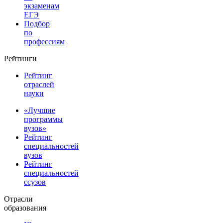
экзаменам
ЕГЭ
Подбор
по
профессиям
Рейтинги
Рейтинг
отраслей
науки
«Лучшие
программы
вузов»
Рейтинг
специальностей
вузов
Рейтинг
специальностей
ссузов
Отрасли
образования