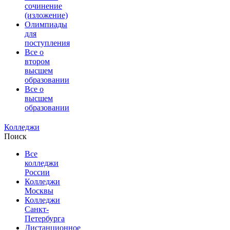
сочинение
(изложение)
Олимпиады
для
поступления
Все о
втором
высшем
образовании
Все о
высшем
образовании
Колледжи
Поиск
Все
колледжи
России
Колледжи
Москвы
Колледжи
Санкт-
Петербурга
Дистанционное