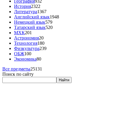
География
932
История
2322
Литература
1367
Английский язык
1948
Немецкий язык
579
Татарский язык
520
МХК
201
Астрономия
20
Технология
180
Физкультура
239
ОБЖ
100
Экономика
80
Все предметы
25131
Поиск по сайту
Найти