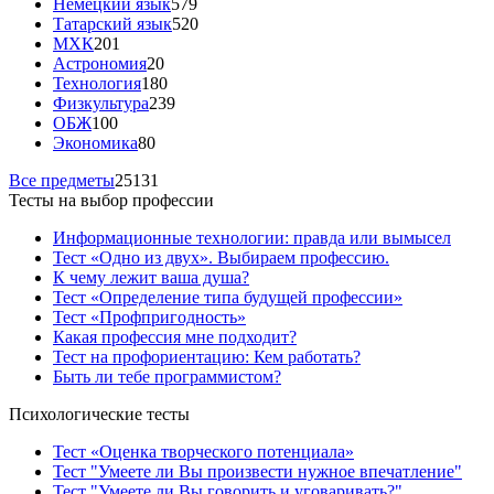
Немецкий язык
579
Татарский язык
520
МХК
201
Астрономия
20
Технология
180
Физкультура
239
ОБЖ
100
Экономика
80
Все предметы
25131
Тесты на выбор профессии
Информационные технологии: правда или вымысел
Тест «Одно из двух». Выбираем профессию.
К чему лежит ваша душа?
Тест «Определение типа будущей профессии»
Тест «Профпригодность»
Какая профессия мне подходит?
Тест на профориентацию: Кем работать?
Быть ли тебе программистом?
Психологические тесты
Тест «Оценка творческого потенциала»
Тест "Умеете ли Вы произвести нужное впечатление"
Тест "Умеете ли Вы говорить и уговаривать?"