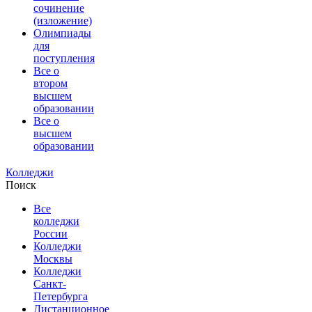
сочинение
(изложение)
Олимпиады
для
поступления
Все о
втором
высшем
образовании
Все о
высшем
образовании
Колледжи
Поиск
Все
колледжи
России
Колледжи
Москвы
Колледжи
Санкт-
Петербурга
Дистанционное