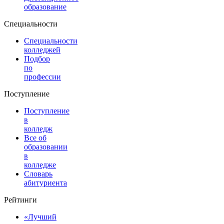
образование
Специальности
Специальности
колледжей
Подбор
по
профессии
Поступление
Поступление
в
колледж
Все об
образовании
в
колледже
Словарь
абитуриента
Рейтинги
«Лучший