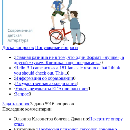
Доска вопросов
Популярные вопросы
:
Главная разница не в том, что один формат «лучше», а
другой «хуже». Клиника чаще предлагает...
0
:
Hello !! I came across a 181 fantastic resource that I think
you should check out. This...
0
:
Информация об образовании
0
:
Государственная аккредитация
1
:
Узнать результаты ЕГЭ прошлых лет
1
:
Запрос
0
Задать вопрос
Задано 5916 вопросов
Последние комментарии
Эльвира Клеопатра болгова Джан по:
Начертите опору
сталь
Екатерина :
Профессия психолог-сексолог довольно