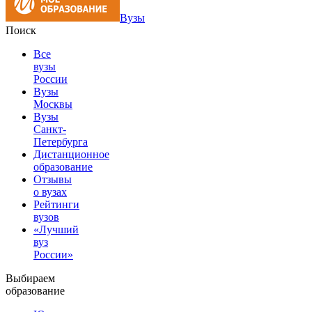
Вузы
Поиск
Все
вузы
России
Вузы
Москвы
Вузы
Санкт-
Петербурга
Дистанционное
образование
Отзывы
о вузах
Рейтинги
вузов
«Лучший
вуз
России»
Выбираем
образование