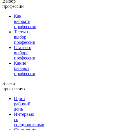
Выбор
профессии
Как
выбрать
профессию
Тесты на
выбор
профессии
Статьи о
выборе
профессии
Какие
бывают
профессии
Эссе о
профессиях
Один
рабочий
день
Интервью
со
специалистами
Сочинения