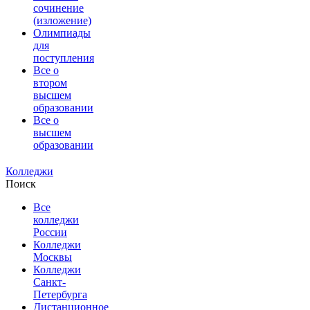
сочинение
(изложение)
Олимпиады
для
поступления
Все о
втором
высшем
образовании
Все о
высшем
образовании
Колледжи
Поиск
Все
колледжи
России
Колледжи
Москвы
Колледжи
Санкт-
Петербурга
Дистанционное