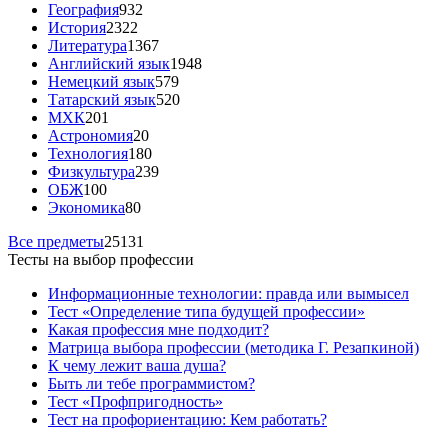
География
932
История
2322
Литература
1367
Английский язык
1948
Немецкий язык
579
Татарский язык
520
МХК
201
Астрономия
20
Технология
180
Физкультура
239
ОБЖ
100
Экономика
80
Все предметы
25131
Тесты на выбор профессии
Информационные технологии: правда или вымысел
Тест «Определение типа будущей профессии»
Какая профессия мне подходит?
Матрица выбора профессии (методика Г. Резапкиной)
К чему лежит ваша душа?
Быть ли тебе программистом?
Тест «Профпригодность»
Тест на профориентацию: Кем работать?