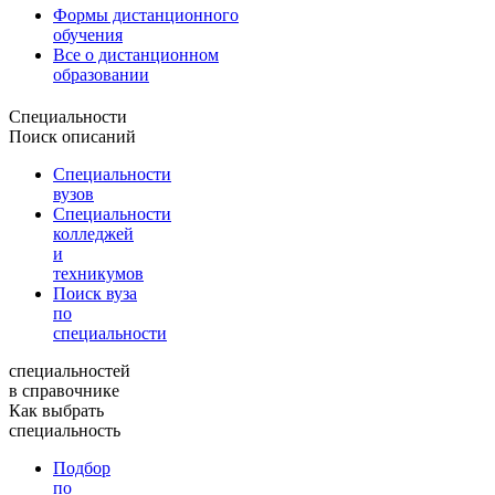
Формы дистанционного
обучения
Все о дистанционном
образовании
Специальности
Поиск описаний
Специальности
вузов
Специальности
колледжей
и
техникумов
Поиск вуза
по
специальности
специальностей
в справочнике
Как выбрать
специальность
Подбор
по