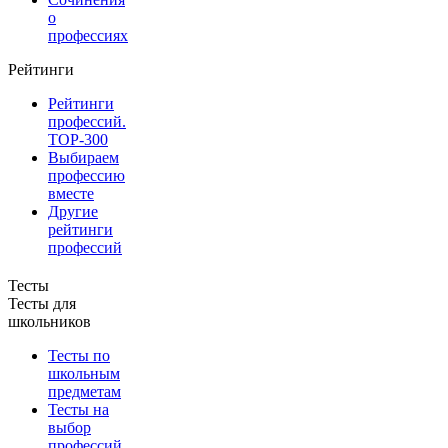
о
профессиях
Рейтинги
Рейтинги
профессий.
TOP-300
Выбираем
профессию
вместе
Другие
рейтинги
профессий
Тесты
Тесты для
школьников
Тесты по
школьным
предметам
Тесты на
выбор
профессий