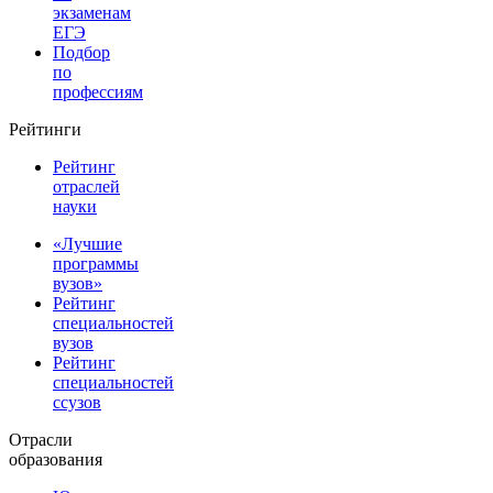
экзаменам
ЕГЭ
Подбор
по
профессиям
Рейтинги
Рейтинг
отраслей
науки
«Лучшие
программы
вузов»
Рейтинг
специальностей
вузов
Рейтинг
специальностей
ссузов
Отрасли
образования