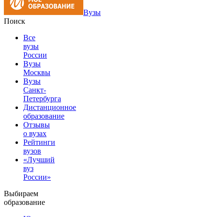
Вузы
Поиск
Все
вузы
России
Вузы
Москвы
Вузы
Санкт-
Петербурга
Дистанционное
образование
Отзывы
о вузах
Рейтинги
вузов
«Лучший
вуз
России»
Выбираем
образование