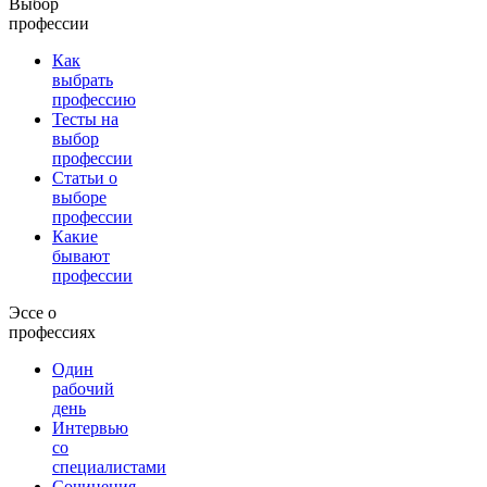
Выбор
профессии
Как
выбрать
профессию
Тесты на
выбор
профессии
Статьи о
выборе
профессии
Какие
бывают
профессии
Эссе о
профессиях
Один
рабочий
день
Интервью
со
специалистами
Сочинения