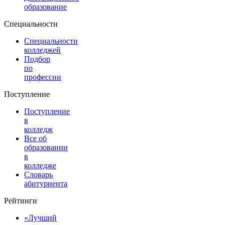
образование
Специальности
Специальности
колледжей
Подбор
по
профессии
Поступление
Поступление
в
колледж
Все об
образовании
в
колледже
Словарь
абитуриента
Рейтинги
«Лучший