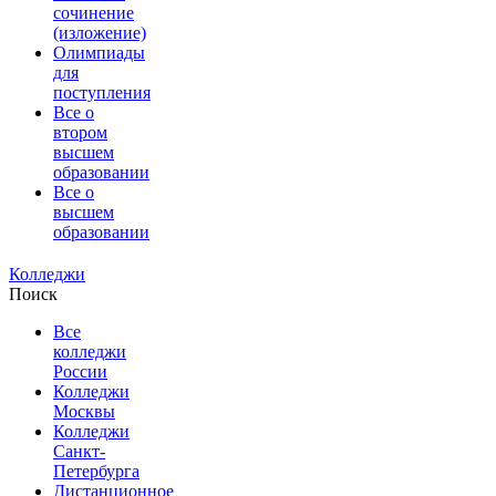
сочинение
(изложение)
Олимпиады
для
поступления
Все о
втором
высшем
образовании
Все о
высшем
образовании
Колледжи
Поиск
Все
колледжи
России
Колледжи
Москвы
Колледжи
Санкт-
Петербурга
Дистанционное