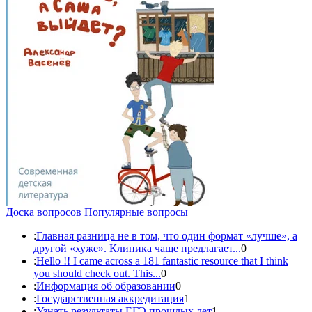
Доска вопросов
Популярные вопросы
:
Главная разница не в том, что один формат «лучше», а
другой «хуже». Клиника чаще предлагает...
0
:
Hello !! I came across a 181 fantastic resource that I think
you should check out. This...
0
:
Информация об образовании
0
:
Государственная аккредитация
1
:
Узнать результаты ЕГЭ прошлых лет
1