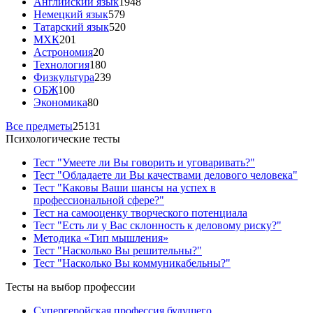
Английский язык
1948
Немецкий язык
579
Татарский язык
520
МХК
201
Астрономия
20
Технология
180
Физкультура
239
ОБЖ
100
Экономика
80
Все предметы
25131
Психологические тесты
Тест "Умеете ли Вы говорить и уговаривать?"
Тест "Обладаете ли Вы качествами делового человека"
Тест "Каковы Ваши шансы на успех в
профессиональной сфере?"
Тест на самооценку творческого потенциала
Тест "Есть ли у Вас склонность к деловому риску?"
Методика «Тип мышления»
Тест "Насколько Вы решительны?"
Тест "Насколько Вы коммуникабельны?"
Тесты на выбор профессии
Супергеройская профессия будущего