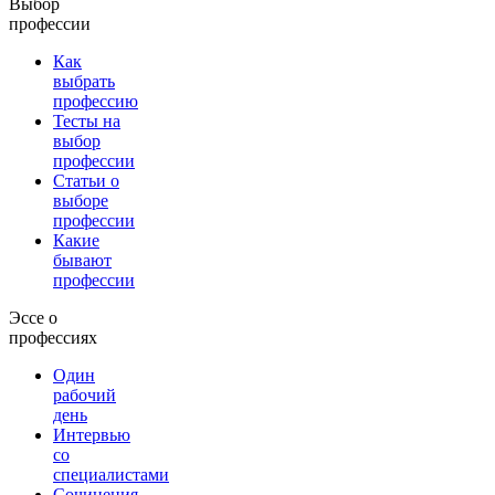
Выбор
профессии
Как
выбрать
профессию
Тесты на
выбор
профессии
Статьи о
выборе
профессии
Какие
бывают
профессии
Эссе о
профессиях
Один
рабочий
день
Интервью
со
специалистами
Сочинения