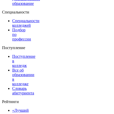
образование
Специальности
Специальности
колледжей
Подбор
по
профессии
Поступление
Поступление
в
колледж
Все об
образовании
в
колледже
Словарь
абитуриента
Рейтинги
«Лучший