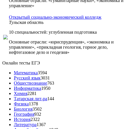
Основные отрасли: «гуманитарные науки», «экономика и
управление»
Открытый социально-экономический колледж
Тульская область
10 специальностей: углубленная подготовка
Основные отрасли: «юриспруденция», «экономика и
управление», «прикладная геология, горное дело,
нефтегазовое дело и геодезия»
Онлайн тесты ЕГЭ
Математика
3594
Русский язык
3031
Обществознание
763
Информатика
1950
Химия
2281
Татарская лит-ра
144
Физика
1378
Биология
3502
География
932
История
2322
Литература
1367