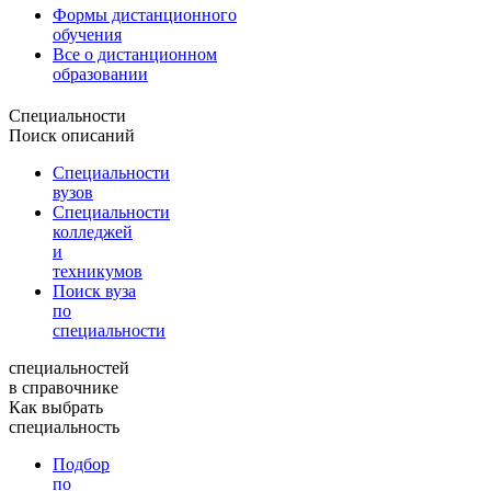
Формы дистанционного
обучения
Все о дистанционном
образовании
Специальности
Поиск описаний
Специальности
вузов
Специальности
колледжей
и
техникумов
Поиск вуза
по
специальности
специальностей
в справочнике
Как выбрать
специальность
Подбор
по