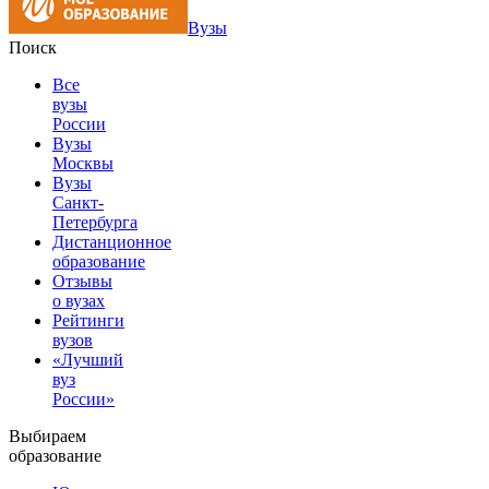
Вузы
Поиск
Все
вузы
России
Вузы
Москвы
Вузы
Санкт-
Петербурга
Дистанционное
образование
Отзывы
о вузах
Рейтинги
вузов
«Лучший
вуз
России»
Выбираем
образование