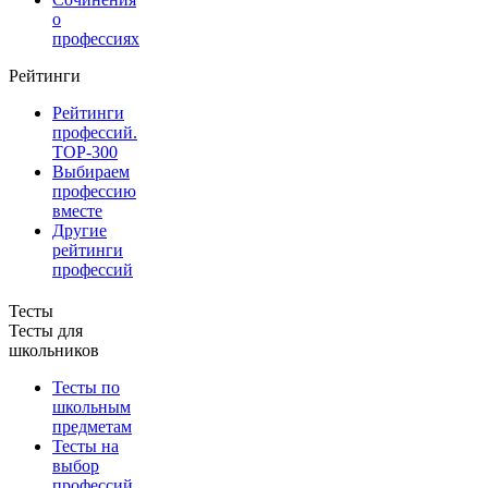
о
профессиях
Рейтинги
Рейтинги
профессий.
TOP-300
Выбираем
профессию
вместе
Другие
рейтинги
профессий
Тесты
Тесты для
школьников
Тесты по
школьным
предметам
Тесты на
выбор
профессий