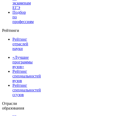
экзаменам
ЕГЭ
Подбор
по
профессиям
Рейтинги
Рейтинг
отраслей
науки
«Лучшие
программы
вузов»
Рейтинг
специальностей
вузов
Рейтинг
специальностей
ссузов
Отрасли
образования