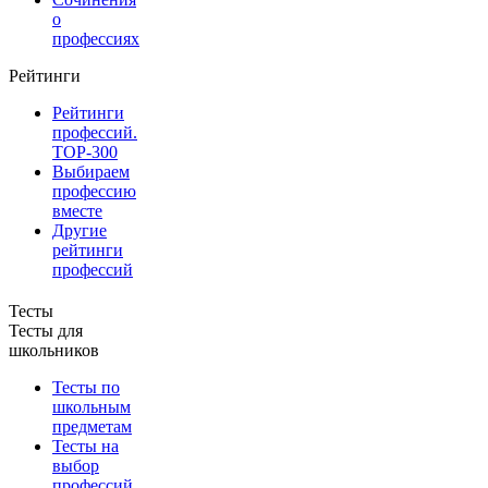
о
профессиях
Рейтинги
Рейтинги
профессий.
TOP-300
Выбираем
профессию
вместе
Другие
рейтинги
профессий
Тесты
Тесты для
школьников
Тесты по
школьным
предметам
Тесты на
выбор
профессий