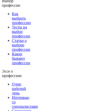
Выбор
профессии
Как
выбрать
профессию
Тесты на
выбор
профессии
Статьи о
выборе
профессии
Какие
бывают
профессии
Эссе о
профессиях
Один
рабочий
день
Интервью
со
специалистами
Сочинения