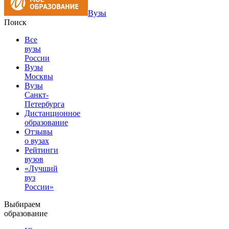
Вузы
Поиск
Все
вузы
России
Вузы
Москвы
Вузы
Санкт-
Петербурга
Дистанционное
образование
Отзывы
о вузах
Рейтинги
вузов
«Лучший
вуз
России»
Выбираем
образование