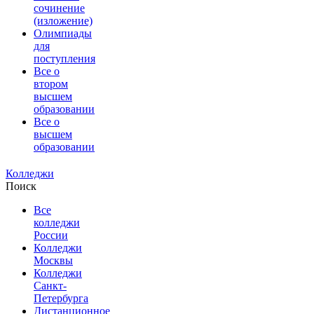
сочинение
(изложение)
Олимпиады
для
поступления
Все о
втором
высшем
образовании
Все о
высшем
образовании
Колледжи
Поиск
Все
колледжи
России
Колледжи
Москвы
Колледжи
Санкт-
Петербурга
Дистанционное