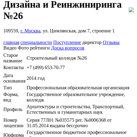
Дизайна и Реинжиниринга
№26
109559,
г. Москва
, ул. Цимлянская, дом 7, строение 1
главная
специальности
Поступление
директор
Отзывы
Видео
Фото
рейтинги
Доска вопросов
Старое
Строительный колледж №26
название
Контакты
+7 (499) 653-70-77
Дата
2014 год
основания
Тип
Профессиональная образовательная организация
Форма,
Государственное образовательное учреждение,
вид
колледж
Архитектуры и строительства, Транспортный,
Профиль
Естественных и гуманитарных наук
Номер
Серия 77Л01 №035575 рег. №0006368 от
лицензии
31.05.2014 выдана бессрочно
Государственное бюджетное профессиональное
Юрформа