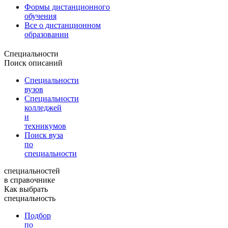
Формы дистанционного
обучения
Все о дистанционном
образовании
Специальности
Поиск описаний
Специальности
вузов
Специальности
колледжей
и
техникумов
Поиск вуза
по
специальности
специальностей
в справочнике
Как выбрать
специальность
Подбор
по