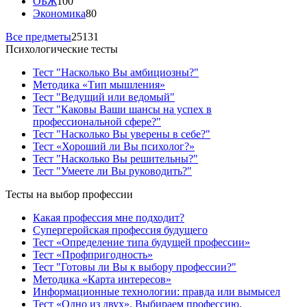
ОБЖ
100
Экономика
80
Все предметы
25131
Психологические тесты
Тест "Насколько Вы амбициозны?"
Методика «Тип мышления»
Тест "Ведущий или ведомый"
Тест "Каковы Ваши шансы на успех в
профессиональной сфере?"
Тест "Насколько Вы уверены в себе?"
Тест «Хороший ли Вы психолог?»
Тест "Насколько Вы решительны?"
Тест "Умеете ли Вы руководить?"
Тесты на выбор профессии
Какая профессия мне подходит?
Супергеройская профессия будущего
Тест «Определение типа будущей профессии»
Тест «Профпригодность»
Тест "Готовы ли Вы к выбору профессии?"
Методика «Карта интересов»
Информационные технологии: правда или вымысел
Тест «Одно из двух». Выбираем профессию.