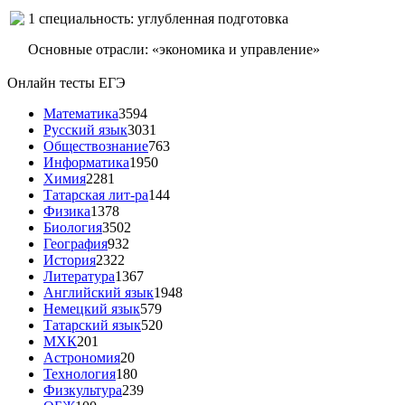
1 специальность: углубленная подготовка
Основные отрасли: «экономика и управление»
Онлайн тесты ЕГЭ
Математика
3594
Русский язык
3031
Обществознание
763
Информатика
1950
Химия
2281
Татарская лит-ра
144
Физика
1378
Биология
3502
География
932
История
2322
Литература
1367
Английский язык
1948
Немецкий язык
579
Татарский язык
520
МХК
201
Астрономия
20
Технология
180
Физкультура
239