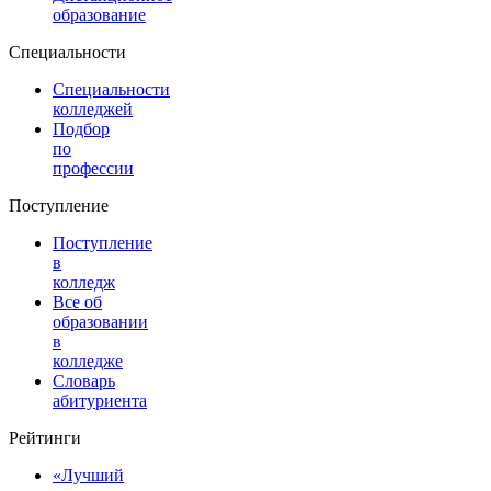
образование
Специальности
Специальности
колледжей
Подбор
по
профессии
Поступление
Поступление
в
колледж
Все об
образовании
в
колледже
Словарь
абитуриента
Рейтинги
«Лучший