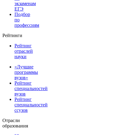
экзаменам
ЕГЭ
Подбор
по
профессиям
Рейтинги
Рейтинг
отраслей
науки
«Лучшие
программы
вузов»
Рейтинг
специальностей
вузов
Рейтинг
специальностей
ссузов
Отрасли
образования