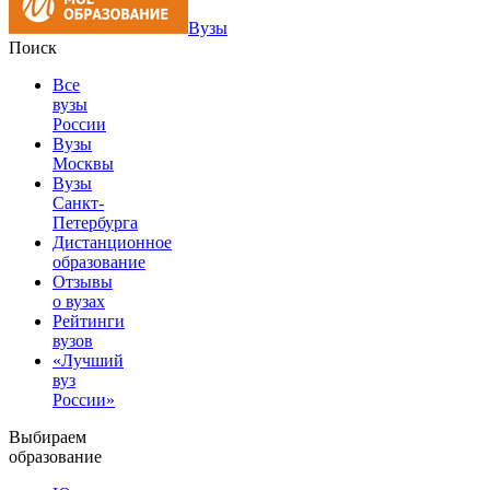
Вузы
Поиск
Все
вузы
России
Вузы
Москвы
Вузы
Санкт-
Петербурга
Дистанционное
образование
Отзывы
о вузах
Рейтинги
вузов
«Лучший
вуз
России»
Выбираем
образование