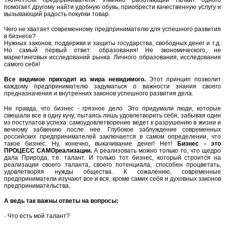
ТАЛАНТОМ предпринимателя. Именно работающий талант одного
помогает другому найти удобную обувь, приобрести качественную услугу и
вызывающий радость покупки товар.
Чего не хватает современному предпринимателю для успешного развития
в бизнесе?
Нужных законов, поддержки и защиты государства, свободных денег и т.д.
Но самый первый ответ: образования! Не экономического, не
маркетинговых исследований рынка.
Личного образования, исследования
самого себя!
Все видимое приходит из мира невидимого.
Этот принцип позволит
каждому предпринимателю задуматься о важности знания своего
предназначения и внутренних законов успешного развития дела.
Не правда, что бизнес - грязное дело. Это придумали люди, которые
смешали все в одну кучу, пытаясь лишь удовлетворить себя, забывая один
из постулатов успеха: самоудовлетворение ведет к разрушению в жизни и
вечному забвению после нее. Глубокое заблуждение современных
российских предпринимателей заключается в самом определении, что
такое бизнес. Ну, конечно, выкачивание денег! Нет!
Бизнес - это
ПРОЦЕСС САМОреализации.
А реализовать можно только то, что щедро
дала Природа, т.е. талант. И только тот бизнес, который строится на
реализации своего таланта, своего потенциала, способен процветать,
удовлетворяя нужды общества. К сожалению, современные
предприниматели изучают все и вся, кроме самих себя и духовных законов
предпринимательства.
А ведь так важны ответы на вопросы:
· Что есть мой талант?