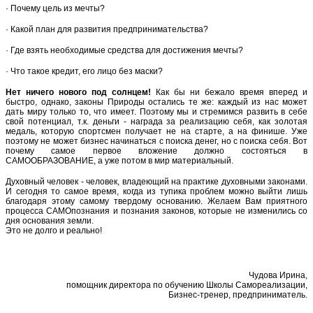
· Почему цель из мечты?
· Какой план для развития предпринимательства?
· Где взять необходимые средства для достижения мечты?
· Что такое кредит, его лицо без маски?
Нет ничего нового под солнцем!
Как бы ни бежало время вперед и
быстро, однако, законы Природы остались те же: каждый из нас может
дать миру только то, что имеет. Поэтому мы и стремимся развить в себе
свой потенциал, т.к. деньги - награда за реализацию себя, как золотая
медаль, которую спортсмен получает не на старте, а на финише. Уже
поэтому не может бизнес начинаться с поиска денег, но с поиска себя. Вот
почему самое первое вложение должно состояться в
САМООБРАЗОВАНИЕ, а уже потом в мир материальный.
Духовный человек - человек, владеющий на практике духовными законами.
И сегодня то самое время, когда из тупика проблем можно выйти лишь
благодаря этому самому твердому основанию. Желаем Вам приятного
процесса САМОпознания и познания законов, которые не изменились со
дня основания земли.
Это не долго и реально!
Чудова Ирина,
помощник директора по обучению Школы Cамореализации,
Бизнес-тренер, предприниматель.