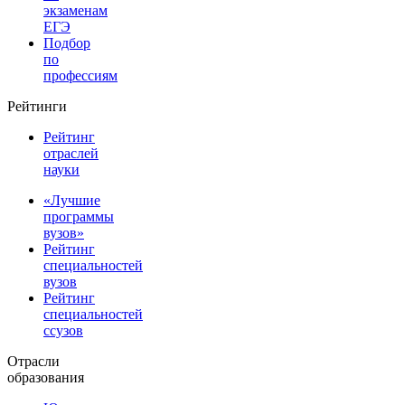
экзаменам
ЕГЭ
Подбор
по
профессиям
Рейтинги
Рейтинг
отраслей
науки
«Лучшие
программы
вузов»
Рейтинг
специальностей
вузов
Рейтинг
специальностей
ссузов
Отрасли
образования