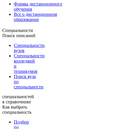
Формы дистанционного
обучения
Все о дистанционном
образовании
Специальности
Поиск описаний
Специальности
вузов
Специальности
колледжей
и
техникумов
Поиск вуза
по
специальности
специальностей
в справочнике
Как выбрать
специальность
Подбор
по