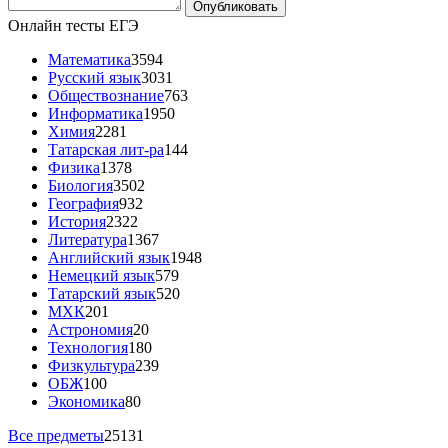
Онлайн тесты ЕГЭ
Математика
3594
Русский язык
3031
Обществознание
763
Информатика
1950
Химия
2281
Татарская лит-ра
144
Физика
1378
Биология
3502
География
932
История
2322
Литература
1367
Английский язык
1948
Немецкий язык
579
Татарский язык
520
МХК
201
Астрономия
20
Технология
180
Физкультура
239
ОБЖ
100
Экономика
80
Все предметы
25131