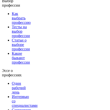
Выбор
профессии
Как
выбрать
профессию
Тесты на
выбор
профессии
Статьи о
выборе
профессии
Какие
бывают
профессии
Эссе о
профессиях
Один
рабочий
день
Интервью
со
специалистами
Сочинения