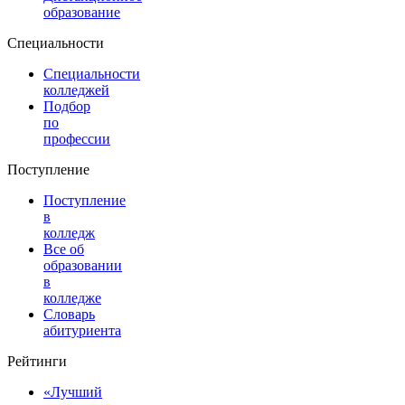
образование
Специальности
Специальности
колледжей
Подбор
по
профессии
Поступление
Поступление
в
колледж
Все об
образовании
в
колледже
Словарь
абитуриента
Рейтинги
«Лучший