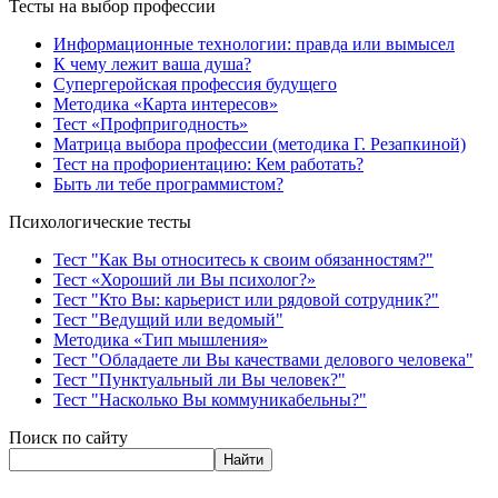
Тесты на выбор профессии
Информационные технологии: правда или вымысел
К чему лежит ваша душа?
Супергеройская профессия будущего
Методика «Карта интересов»
Тест «Профпригодность»
Матрица выбора профессии (методика Г. Резапкиной)
Тест на профориентацию: Кем работать?
Быть ли тебе программистом?
Психологические тесты
Тест "Как Вы относитесь к своим обязанностям?"
Тест «Хороший ли Вы психолог?»
Тест "Кто Вы: карьерист или рядовой сотрудник?"
Тест "Ведущий или ведомый"
Методика «Тип мышления»
Тест "Обладаете ли Вы качествами делового человека"
Тест "Пунктуальный ли Вы человек?"
Тест "Насколько Вы коммуникабельны?"
Поиск по сайту
Найти