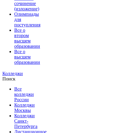
сочинение
(изложение)
Олимпиады
для
поступления
Все о
втором
высшем
образовании
Все о
высшем
образовании
Колледжи
Поиск
Все
колледжи
России
Колледжи
Москвы
Колледжи
Санкт-
Петербурга
Дистанционное