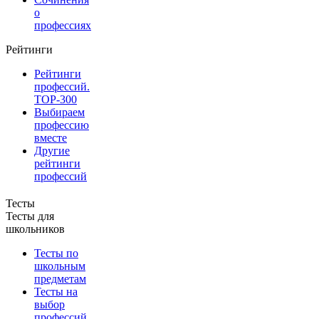
о
профессиях
Рейтинги
Рейтинги
профессий.
TOP-300
Выбираем
профессию
вместе
Другие
рейтинги
профессий
Тесты
Тесты для
школьников
Тесты по
школьным
предметам
Тесты на
выбор
профессий