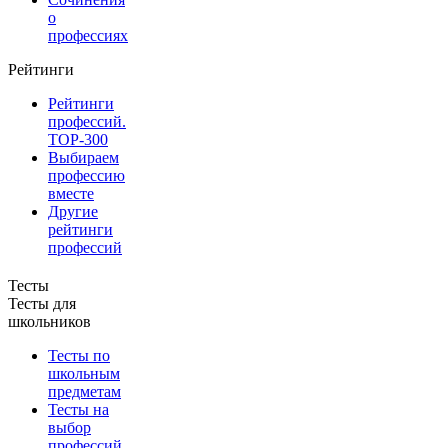
о
профессиях
Рейтинги
Рейтинги
профессий.
TOP-300
Выбираем
профессию
вместе
Другие
рейтинги
профессий
Тесты
Тесты для
школьников
Тесты по
школьным
предметам
Тесты на
выбор
профессий