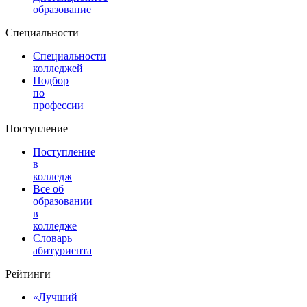
образование
Специальности
Специальности
колледжей
Подбор
по
профессии
Поступление
Поступление
в
колледж
Все об
образовании
в
колледже
Словарь
абитуриента
Рейтинги
«Лучший