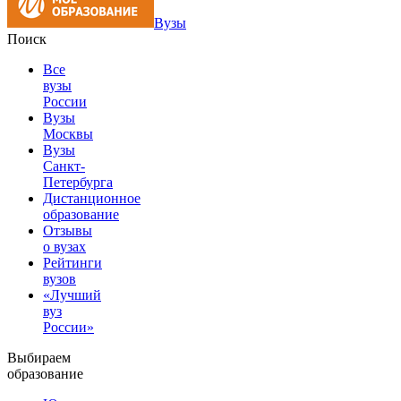
Вузы
Поиск
Все
вузы
России
Вузы
Москвы
Вузы
Санкт-
Петербурга
Дистанционное
образование
Отзывы
о вузах
Рейтинги
вузов
«Лучший
вуз
России»
Выбираем
образование