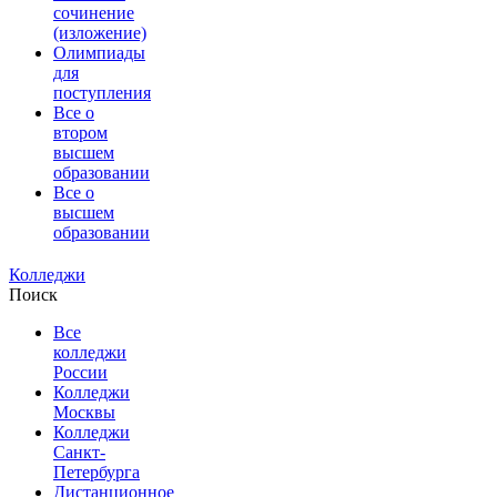
сочинение
(изложение)
Олимпиады
для
поступления
Все о
втором
высшем
образовании
Все о
высшем
образовании
Колледжи
Поиск
Все
колледжи
России
Колледжи
Москвы
Колледжи
Санкт-
Петербурга
Дистанционное