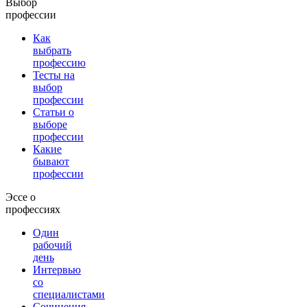
Выбор
профессии
Как
выбрать
профессию
Тесты на
выбор
профессии
Статьи о
выборе
профессии
Какие
бывают
профессии
Эссе о
профессиях
Один
рабочий
день
Интервью
со
специалистами
Сочинения