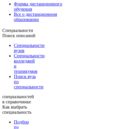
Формы дистанционного
обучения
Все о дистанционном
образовании
Специальности
Поиск описаний
Специальности
вузов
Специальности
колледжей
и
техникумов
Поиск вуза
по
специальности
специальностей
в справочнике
Как выбрать
специальность
Подбор
по