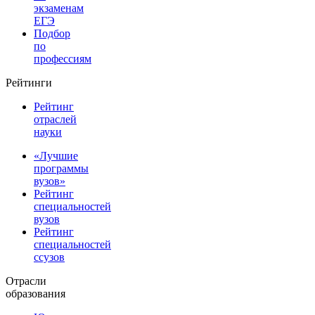
экзаменам
ЕГЭ
Подбор
по
профессиям
Рейтинги
Рейтинг
отраслей
науки
«Лучшие
программы
вузов»
Рейтинг
специальностей
вузов
Рейтинг
специальностей
ссузов
Отрасли
образования