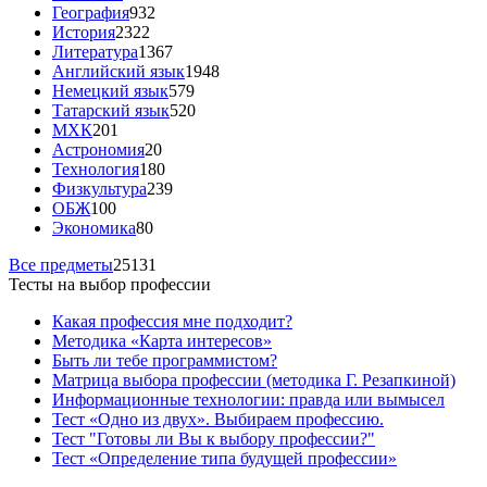
География
932
История
2322
Литература
1367
Английский язык
1948
Немецкий язык
579
Татарский язык
520
МХК
201
Астрономия
20
Технология
180
Физкультура
239
ОБЖ
100
Экономика
80
Все предметы
25131
Тесты на выбор профессии
Какая профессия мне подходит?
Методика «Карта интересов»
Быть ли тебе программистом?
Матрица выбора профессии (методика Г. Резапкиной)
Информационные технологии: правда или вымысел
Тест «Одно из двух». Выбираем профессию.
Тест "Готовы ли Вы к выбору профессии?"
Тест «Определение типа будущей профессии»