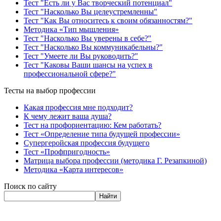
Тест "Есть ли у Вас творческий потенциал"
Тест "Насколько Вы целеустремленны"
Тест "Как Вы относитесь к своим обязанностям?"
Методика «Тип мышления»
Тест "Насколько Вы уверены в себе?"
Тест "Насколько Вы коммуникабельны?"
Тест "Умеете ли Вы руководить?"
Тест "Каковы Ваши шансы на успех в
профессиональной сфере?"
Тесты на выбор профессии
Какая профессия мне подходит?
К чему лежит ваша душа?
Тест на профориентацию: Кем работать?
Тест «Определение типа будущей профессии»
Супергеройская профессия будущего
Тест «Профпригодность»
Матрица выбора профессии (методика Г. Резапкиной)
Методика «Карта интересов»
Поиск по сайту
Найти