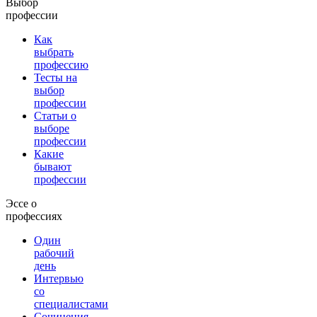
Выбор
профессии
Как
выбрать
профессию
Тесты на
выбор
профессии
Статьи о
выборе
профессии
Какие
бывают
профессии
Эссе о
профессиях
Один
рабочий
день
Интервью
со
специалистами
Сочинения