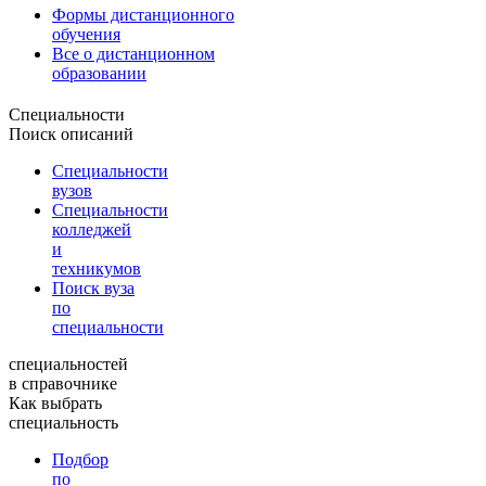
Формы дистанционного
обучения
Все о дистанционном
образовании
Специальности
Поиск описаний
Специальности
вузов
Специальности
колледжей
и
техникумов
Поиск вуза
по
специальности
специальностей
в справочнике
Как выбрать
специальность
Подбор
по