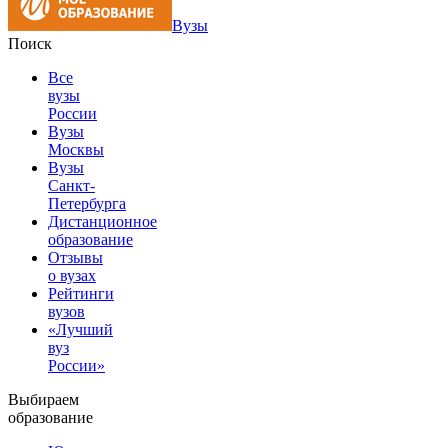
Вузы
Поиск
Все
вузы
России
Вузы
Москвы
Вузы
Санкт-
Петербурга
Дистанционное
образование
Отзывы
о вузах
Рейтинги
вузов
«Лучший
вуз
России»
Выбираем
образование