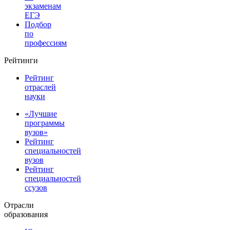
экзаменам
ЕГЭ
Подбор
по
профессиям
Рейтинги
Рейтинг
отраслей
науки
«Лучшие
программы
вузов»
Рейтинг
специальностей
вузов
Рейтинг
специальностей
ссузов
Отрасли
образования