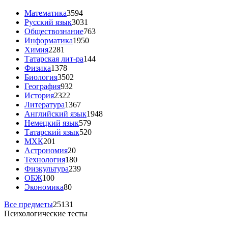
Математика
3594
Русский язык
3031
Обществознание
763
Информатика
1950
Химия
2281
Татарская лит-ра
144
Физика
1378
Биология
3502
География
932
История
2322
Литература
1367
Английский язык
1948
Немецкий язык
579
Татарский язык
520
МХК
201
Астрономия
20
Технология
180
Физкультура
239
ОБЖ
100
Экономика
80
Все предметы
25131
Психологические тесты