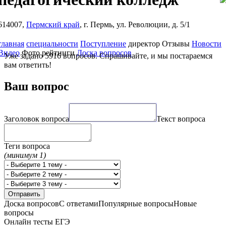
614007,
Пермский край
, г. Пермь, ул. Революции, д. 5/1
главная
специальности
Поступление
директор
Отзывы
Новости
Видео
Фото
рейтинги
Доска вопросов
Уже задано 5916 вопросов. Спрашивайте, и мы постараемся
вам ответить!
Ваш вопрос
Заголовок вопроса
Текст вопроса
Теги вопроса
(минимум 1)
Доска вопросов
С ответами
Популярные вопросы
Новые
вопросы
Онлайн тесты ЕГЭ