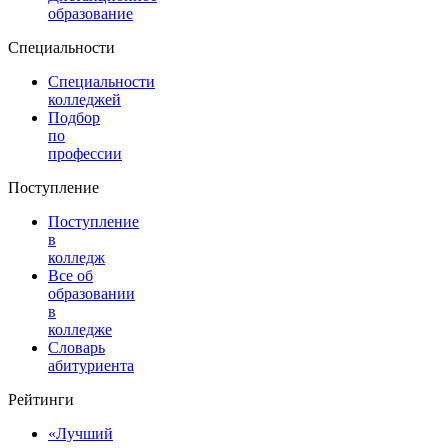
образование
Специальности
Специальности
колледжей
Подбор
по
профессии
Поступление
Поступление
в
колледж
Все об
образовании
в
колледже
Словарь
абитуриента
Рейтинги
«Лучший