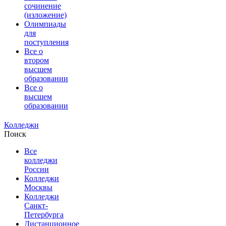
сочинение
(изложение)
Олимпиады
для
поступления
Все о
втором
высшем
образовании
Все о
высшем
образовании
Колледжи
Поиск
Все
колледжи
России
Колледжи
Москвы
Колледжи
Санкт-
Петербурга
Дистанционное