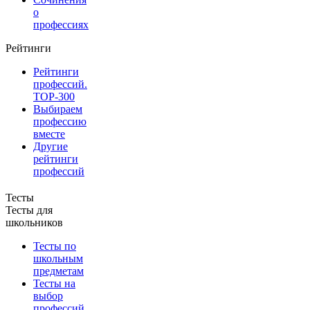
о
профессиях
Рейтинги
Рейтинги
профессий.
TOP-300
Выбираем
профессию
вместе
Другие
рейтинги
профессий
Тесты
Тесты для
школьников
Тесты по
школьным
предметам
Тесты на
выбор
профессий