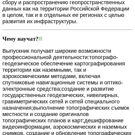
сбору и расп
ространению
геопространственных
данных как на территории Российской Федерации
в
целом, так и в отдельных ее регионах с целью
развития их инфраструктуры.
Чему научат?
Выпускник получает широкие возможности
профессиональной
деятельности:
топографо
-
геодезическое обеспечение картографирования
территории как
наземными, так и
аэрокосмическими методами, включая
спутниковые
навигационные системы и оптико
-
электронные средства;
создание и развитие
государственных геодезических, ниве
лирных,
гравиметрических сетей и сетей специального
назначения;
выполнение топографических съемок
местности и создание оригиналов
топографических планов и карт;
дешифрование
видеоинформации, аэрокосмических и наземных
снимков,
создание и обновление топогра
фических