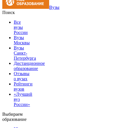
Вузы
Поиск
Все
вузы
России
Вузы
Москвы
Вузы
Санкт-
Петербурга
Дистанционное
образование
Отзывы
о вузах
Рейтинги
вузов
«Лучший
вуз
России»
Выбираем
образование