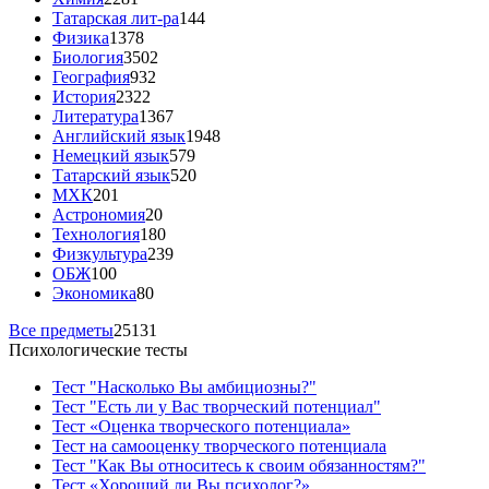
Татарская лит-ра
144
Физика
1378
Биология
3502
География
932
История
2322
Литература
1367
Английский язык
1948
Немецкий язык
579
Татарский язык
520
МХК
201
Астрономия
20
Технология
180
Физкультура
239
ОБЖ
100
Экономика
80
Все предметы
25131
Психологические тесты
Тест "Насколько Вы амбициозны?"
Тест "Есть ли у Вас творческий потенциал"
Тест «Оценка творческого потенциала»
Тест на самооценку творческого потенциала
Тест "Как Вы относитесь к своим обязанностям?"
Тест «Хороший ли Вы психолог?»