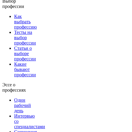
Выбор
профессии
Как
выбрать
профессию
Тесты на
выбор
профессии
Статьи о
выборе
профессии
Какие
бывают
профессии
Эссе о
профессиях
Один
рабочий
день
Интервью
со
специалистами
Сочинения