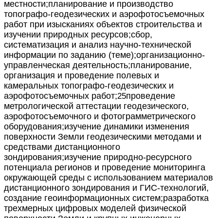
местности;
планирование и производство
топографо
-
геодезических и
аэрофотосъемочных
работ при изысканиях объектов строительства и
изучении природных ресурсов;
сбор,
си
стематизация и анализ научно
-
технической
информации по
заданию (теме);
организационно
-
управленческая деятельность;
планирование,
организация и проведение полевых и
камеральных
топографо
-
геодезических и
аэрофотосъемочных работ;
проведение
25
метрологической ат
тестации геодезического,
аэрофотосъемочного и фотограмметрического
оборудования;
изучение динамики изменения
поверхности Земли геодезическими
методами и
средствами дистанционного
зондирования;
изучение природно
-
ресурсного
потенциала регионов и проведение
м
ониторинга
окружающей среды с использованием материалов
дистанционного зондирования и ГИС
-
технологий,
создание
геоинформационных систем;
разработка
трехмерных цифровых моделей физической