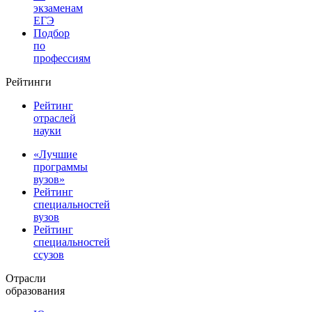
экзаменам
ЕГЭ
Подбор
по
профессиям
Рейтинги
Рейтинг
отраслей
науки
«Лучшие
программы
вузов»
Рейтинг
специальностей
вузов
Рейтинг
специальностей
ссузов
Отрасли
образования