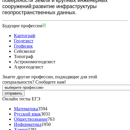
поверхности Земли
и крупных инженерных
сооружений;
развитие инфрастру
ктуры
геопространственных данных.
Будущие профессии
Картограф
Геодезист
Геофизик
Сейсмолог
Топограф
Астрономогеодезист
Аэрогеодезист
Знаете другие профессии, подходящие для этой
специальности?
Сообщите нам!
Онлайн тесты ЕГЭ
Математика
3594
Русский язык
3031
Обществознание
763
Информатика
1950
Химия
2281