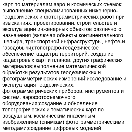
карт по материалам аэро
-
и
космических съемок;
выполнение специализированных инженерно
-
геодезических и фотограмметрических работ при
изысканиях,
проектировании, строительстве и
эксплуатации инженерных объектов
различного
назначения (включая объект
ы континентального
шельфа,
транспортной инфраструктуры, нефте
-
и
газодобычи);
топографо
-
геодезическое
обеспечение кадастра территорий, создание
кадастровых карт и планов, других графических
материалов;
выполнение математической
обработки результатов геоде
зических и
фотограмметрических измерений;
исследование и
эксплуатация геодезических,
фотограмметрических
приборов, инструментов и
систем, аэрофотосъемочного
оборудования;
создание и обновление
топографических и тематических карт по
воздушным, космическим и
наземным
изображениям (снимкам)
фотограмметрическими
методами;
создание цифровых моделей