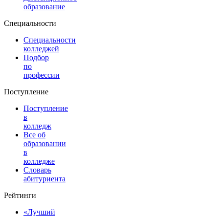
образование
Специальности
Специальности
колледжей
Подбор
по
профессии
Поступление
Поступление
в
колледж
Все об
образовании
в
колледже
Словарь
абитуриента
Рейтинги
«Лучший