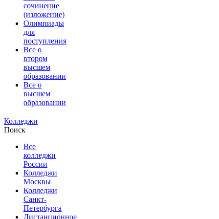
сочинение
(изложение)
Олимпиады
для
поступления
Все о
втором
высшем
образовании
Все о
высшем
образовании
Колледжи
Поиск
Все
колледжи
России
Колледжи
Москвы
Колледжи
Санкт-
Петербурга
Дистанционное