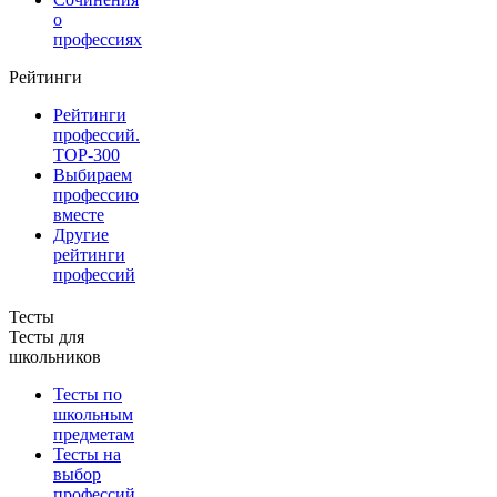
о
профессиях
Рейтинги
Рейтинги
профессий.
TOP-300
Выбираем
профессию
вместе
Другие
рейтинги
профессий
Тесты
Тесты для
школьников
Тесты по
школьным
предметам
Тесты на
выбор
профессий