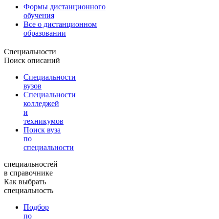
Формы дистанционного
обучения
Все о дистанционном
образовании
Специальности
Поиск описаний
Специальности
вузов
Специальности
колледжей
и
техникумов
Поиск вуза
по
специальности
специальностей
в справочнике
Как выбрать
специальность
Подбор
по