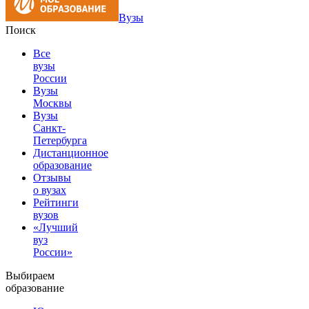
Вузы
Поиск
Все
вузы
России
Вузы
Москвы
Вузы
Санкт-
Петербурга
Дистанционное
образование
Отзывы
о вузах
Рейтинги
вузов
«Лучший
вуз
России»
Выбираем
образование