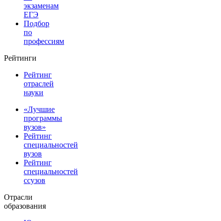
экзаменам
ЕГЭ
Подбор
по
профессиям
Рейтинги
Рейтинг
отраслей
науки
«Лучшие
программы
вузов»
Рейтинг
специальностей
вузов
Рейтинг
специальностей
ссузов
Отрасли
образования