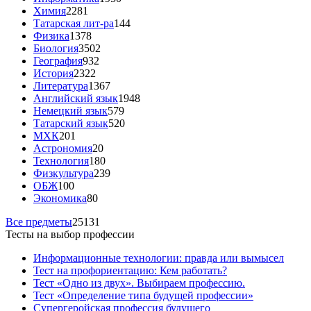
Химия
2281
Татарская лит-ра
144
Физика
1378
Биология
3502
География
932
История
2322
Литература
1367
Английский язык
1948
Немецкий язык
579
Татарский язык
520
МХК
201
Астрономия
20
Технология
180
Физкультура
239
ОБЖ
100
Экономика
80
Все предметы
25131
Тесты на выбор профессии
Информационные технологии: правда или вымысел
Тест на профориентацию: Кем работать?
Тест «Одно из двух». Выбираем профессию.
Тест «Определение типа будущей профессии»
Супергеройская профессия будущего