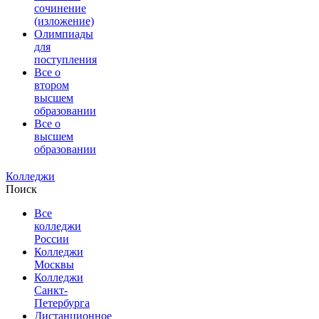
сочинение
(изложение)
Олимпиады
для
поступления
Все о
втором
высшем
образовании
Все о
высшем
образовании
Колледжи
Поиск
Все
колледжи
России
Колледжи
Москвы
Колледжи
Санкт-
Петербурга
Дистанционное