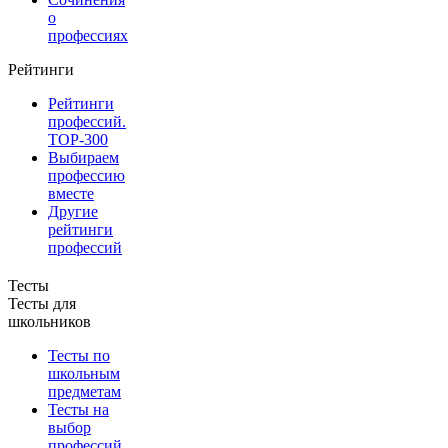
о
профессиях
Рейтинги
Рейтинги
профессий.
TOP-300
Выбираем
профессию
вместе
Другие
рейтинги
профессий
Тесты
Тесты для
школьников
Тесты по
школьным
предметам
Тесты на
выбор
профессий