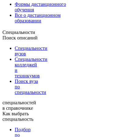
Формы дистанционного
обучения
Все о дистанционном
образовании
Специальности
Поиск описаний
Специальности
вузов
Специальности
колледжей
и
техникумов
Поиск вуза
по
специальности
специальностей
в справочнике
Как выбрать
специальность
Подбор
по