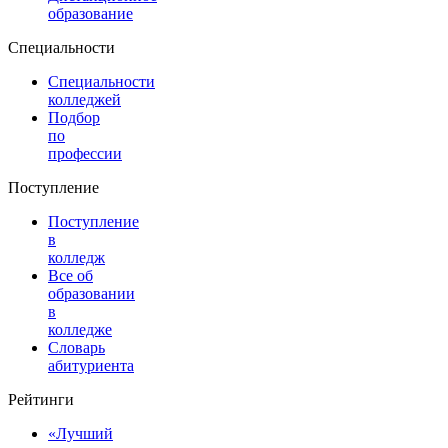
образование
Специальности
Специальности
колледжей
Подбор
по
профессии
Поступление
Поступление
в
колледж
Все об
образовании
в
колледже
Словарь
абитуриента
Рейтинги
«Лучший