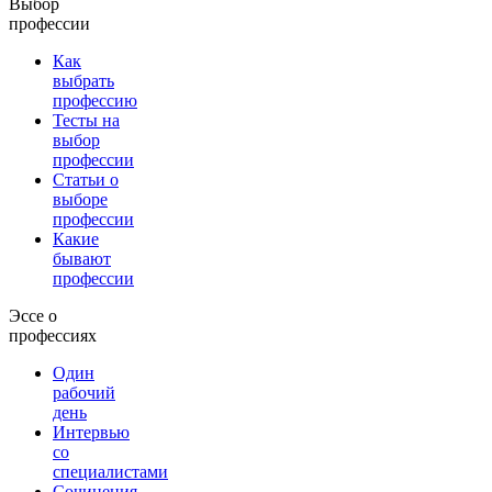
Выбор
профессии
Как
выбрать
профессию
Тесты на
выбор
профессии
Статьи о
выборе
профессии
Какие
бывают
профессии
Эссе о
профессиях
Один
рабочий
день
Интервью
со
специалистами
Сочинения