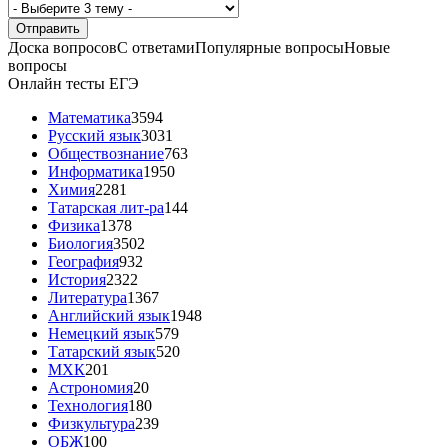
Доска вопросов
С ответами
Популярные вопросы
Новые
вопросы
Онлайн тесты ЕГЭ
Математика
3594
Русский язык
3031
Обществознание
763
Информатика
1950
Химия
2281
Татарская лит-ра
144
Физика
1378
Биология
3502
География
932
История
2322
Литература
1367
Английский язык
1948
Немецкий язык
579
Татарский язык
520
МХК
201
Астрономия
20
Технология
180
Физкультура
239
ОБЖ
100