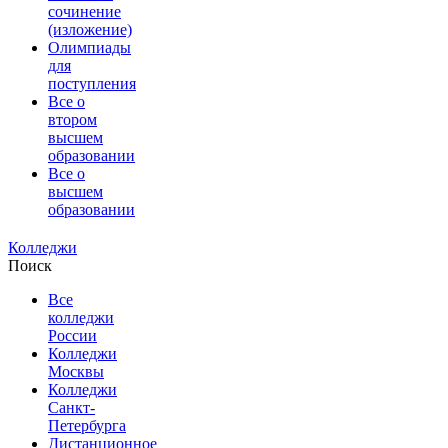
сочинение
(изложение)
Олимпиады
для
поступления
Все о
втором
высшем
образовании
Все о
высшем
образовании
Колледжи
Поиск
Все
колледжи
России
Колледжи
Москвы
Колледжи
Санкт-
Петербурга
Дистанционное