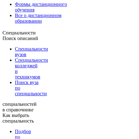
Формы дистанционного
обучения
Все о дистанционном
образовании
Специальности
Поиск описаний
Специальности
вузов
Специальности
колледжей
и
техникумов
Поиск вуза
по
специальности
специальностей
в справочнике
Как выбрать
специальность
Подбор
по