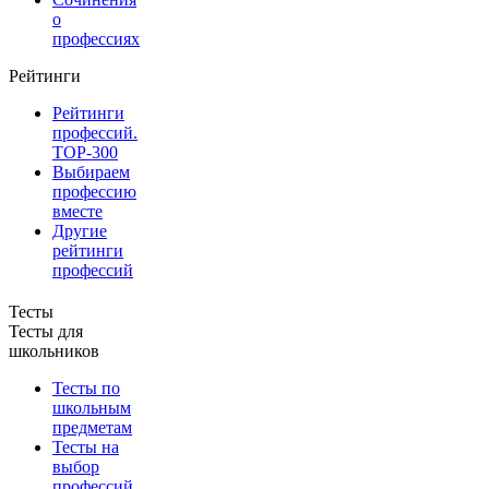
о
профессиях
Рейтинги
Рейтинги
профессий.
TOP-300
Выбираем
профессию
вместе
Другие
рейтинги
профессий
Тесты
Тесты для
школьников
Тесты по
школьным
предметам
Тесты на
выбор
профессий