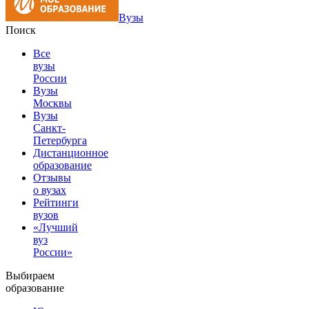
Вузы
Поиск
Все
вузы
России
Вузы
Москвы
Вузы
Санкт-
Петербурга
Дистанционное
образование
Отзывы
о вузах
Рейтинги
вузов
«Лучший
вуз
России»
Выбираем
образование