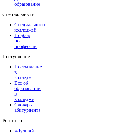
образование
Специальности
Специальности
колледжей
Подбор
по
профессии
Поступление
Поступление
в
колледж
Все об
образовании
в
колледже
Словарь
абитуриента
Рейтинги
«Лучший