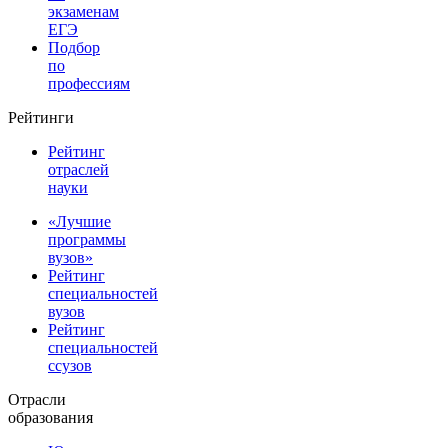
экзаменам
ЕГЭ
Подбор
по
профессиям
Рейтинги
Рейтинг
отраслей
науки
«Лучшие
программы
вузов»
Рейтинг
специальностей
вузов
Рейтинг
специальностей
ссузов
Отрасли
образования