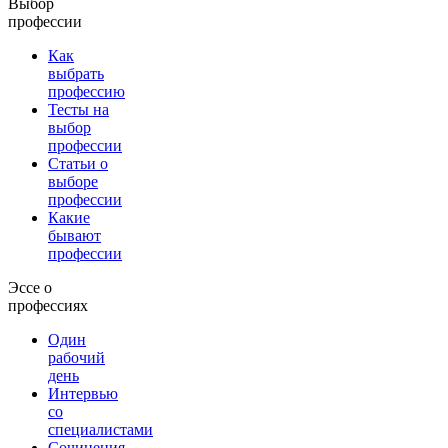
Выбор
профессии
Как
выбрать
профессию
Тесты на
выбор
профессии
Статьи о
выборе
профессии
Какие
бывают
профессии
Эссе о
профессиях
Один
рабочий
день
Интервью
со
специалистами
Сочинения