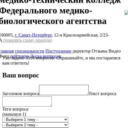
Федерального медико-
биологического агентства
190005,
г. Санкт-Петербург
, 12-я Красноармейская, 2/23-
А
(показать схему проезда)
главная
специальности
Поступление
директор
Отзывы
Видео
Фото
рейтинги
Доска вопросов
Уже задано 5916 вопросов. Спрашивайте, и мы постараемся
вам ответить!
Ваш вопрос
Заголовок вопроса
Текст вопроса
Теги вопроса
(минимум 1)