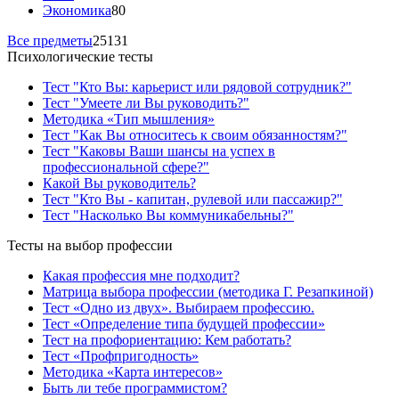
Экономика
80
Все предметы
25131
Психологические тесты
Тест "Кто Вы: карьерист или рядовой сотрудник?"
Тест "Умеете ли Вы руководить?"
Методика «Тип мышления»
Тест "Как Вы относитесь к своим обязанностям?"
Тест "Каковы Ваши шансы на успех в
профессиональной сфере?"
Какой Вы руководитель?
Тест "Кто Вы - капитан, рулевой или пассажир?"
Тест "Насколько Вы коммуникабельны?"
Тесты на выбор профессии
Какая профессия мне подходит?
Матрица выбора профессии (методика Г. Резапкиной)
Тест «Одно из двух». Выбираем профессию.
Тест «Определение типа будущей профессии»
Тест на профориентацию: Кем работать?
Тест «Профпригодность»
Методика «Карта интересов»
Быть ли тебе программистом?