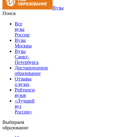
Вузы
Поиск
Все
вузы
России
Вузы
Москвы
Вузы
Санкт-
Петербурга
Дистанционное
образование
Отзывы
о вузах
Рейтинги
вузов
«Лучший
вуз
России»
Выбираем
образование