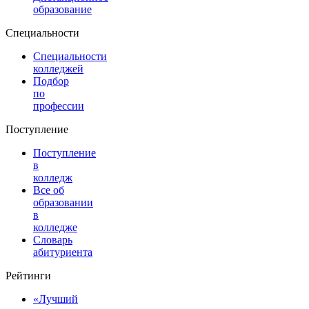
образование
Специальности
Специальности
колледжей
Подбор
по
профессии
Поступление
Поступление
в
колледж
Все об
образовании
в
колледже
Словарь
абитуриента
Рейтинги
«Лучший