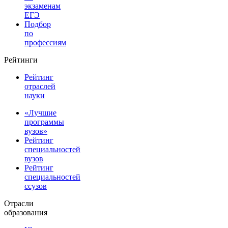
экзаменам
ЕГЭ
Подбор
по
профессиям
Рейтинги
Рейтинг
отраслей
науки
«Лучшие
программы
вузов»
Рейтинг
специальностей
вузов
Рейтинг
специальностей
ссузов
Отрасли
образования