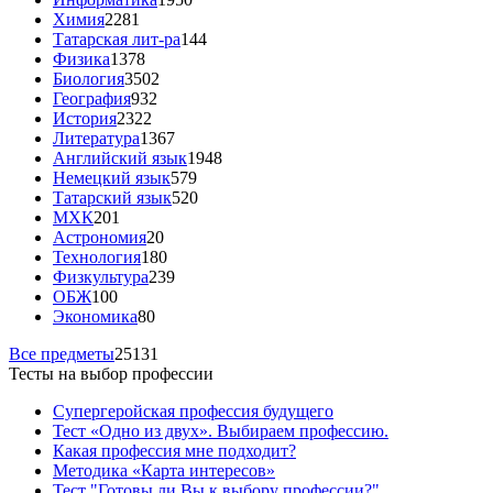
Химия
2281
Татарская лит-ра
144
Физика
1378
Биология
3502
География
932
История
2322
Литература
1367
Английский язык
1948
Немецкий язык
579
Татарский язык
520
МХК
201
Астрономия
20
Технология
180
Физкультура
239
ОБЖ
100
Экономика
80
Все предметы
25131
Тесты на выбор профессии
Супергеройская профессия будущего
Тест «Одно из двух». Выбираем профессию.
Какая профессия мне подходит?
Методика «Карта интересов»
Тест "Готовы ли Вы к выбору профессии?"