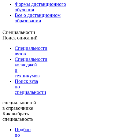
Формы дистанционного
обучения
Все о дистанционном
образовании
Специальности
Поиск описаний
Специальности
вузов
Специальности
колледжей
и
техникумов
Поиск вуза
по
специальности
специальностей
в справочнике
Как выбрать
специальность
Подбор
по