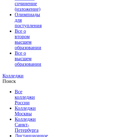
сочинение
(изложение)
Олимпиады
для
поступления
Все о
втором
высшем
образовании
Все о
высшем
образовании
Колледжи
Поиск
Все
колледжи
России
Колледжи
Москвы
Колледжи
Санкт-
Петербурга
Дистанционное