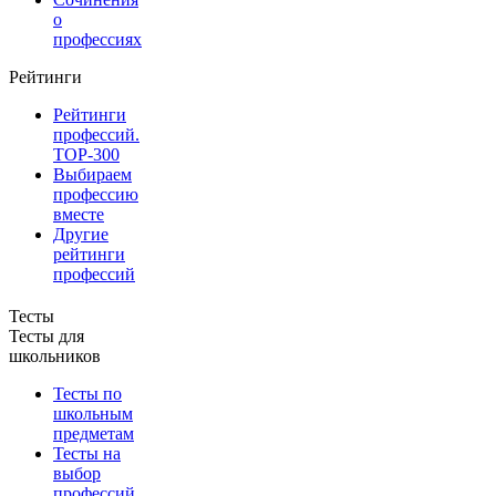
о
профессиях
Рейтинги
Рейтинги
профессий.
TOP-300
Выбираем
профессию
вместе
Другие
рейтинги
профессий
Тесты
Тесты для
школьников
Тесты по
школьным
предметам
Тесты на
выбор
профессий