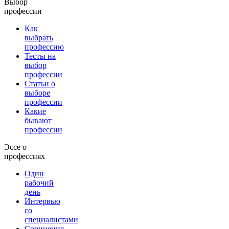
Выбор
профессии
Как
выбрать
профессию
Тесты на
выбор
профессии
Статьи о
выборе
профессии
Какие
бывают
профессии
Эссе о
профессиях
Один
рабочий
день
Интервью
со
специалистами
Сочинения