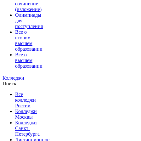
сочинение
(изложение)
Олимпиады
для
поступления
Все о
втором
высшем
образовании
Все о
высшем
образовании
Колледжи
Поиск
Все
колледжи
России
Колледжи
Москвы
Колледжи
Санкт-
Петербурга
Дистанционное