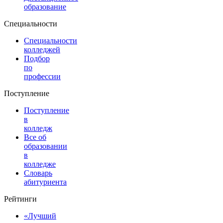
образование
Специальности
Специальности
колледжей
Подбор
по
профессии
Поступление
Поступление
в
колледж
Все об
образовании
в
колледже
Словарь
абитуриента
Рейтинги
«Лучший