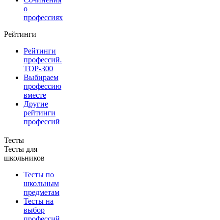
о
профессиях
Рейтинги
Рейтинги
профессий.
TOP-300
Выбираем
профессию
вместе
Другие
рейтинги
профессий
Тесты
Тесты для
школьников
Тесты по
школьным
предметам
Тесты на
выбор
профессий