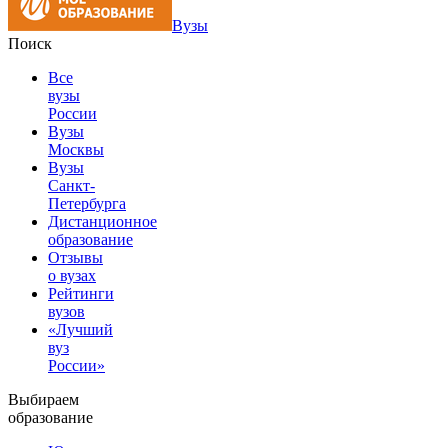
Вузы
Поиск
Все
вузы
России
Вузы
Москвы
Вузы
Санкт-
Петербурга
Дистанционное
образование
Отзывы
о вузах
Рейтинги
вузов
«Лучший
вуз
России»
Выбираем
образование