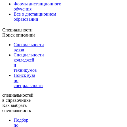
Формы дистанционного
обучения
Все о дистанционном
образовании
Специальности
Поиск описаний
Специальности
вузов
Специальности
колледжей
и
техникумов
Поиск вуза
по
специальности
специальностей
в справочнике
Как выбрать
специальность
Подбор
по