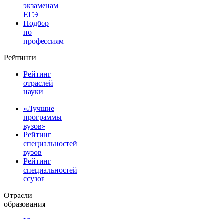
экзаменам
ЕГЭ
Подбор
по
профессиям
Рейтинги
Рейтинг
отраслей
науки
«Лучшие
программы
вузов»
Рейтинг
специальностей
вузов
Рейтинг
специальностей
ссузов
Отрасли
образования