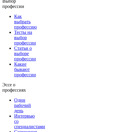
Выбор
профессии
Как
выбрать
профессию
Тесты на
выбор
профессии
Статьи о
выборе
профессии
Какие
бывают
профессии
Эссе о
профессиях
Один
рабочий
день
Интервью
со
специалистами
Сочинения