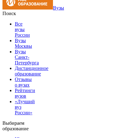
Вузы
Поиск
Все
вузы
России
Вузы
Москвы
Вузы
Санкт-
Петербурга
Дистанционное
образование
Отзывы
о вузах
Рейтинги
вузов
«Лучший
вуз
России»
Выбираем
образование