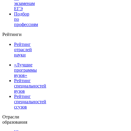
экзаменам
ЕГЭ
Подбор
по
профессиям
Рейтинги
Рейтинг
отраслей
науки
«Лучшие
программы
вузов»
Рейтинг
специальностей
вузов
Рейтинг
специальностей
ссузов
Отрасли
образования