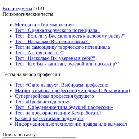
Все предметы
25131
Психологические тесты
Методика «Тип мышления»
Тест «Оценка творческого потенциала»
Тест "Есть ли у Вас склонность к деловому риску?"
Тест "Насколько Вы решительны?"
Тест на самооценку творческого потенциала
Тест "Активен ли ты?"
Тест "Насколько Вы уверены в себе?"
Тест "Кто Вы - капитан, рулевой или пассажир?"
Тесты на выбор профессии
Тест «Одно из двух». Выбираем профессию.
Матрица выбора профессии (методика Г. Резапкиной)
Супергеройская профессия будущего
Тест «Профпригодность»
Тест «Определение типа будущей профессии»
Тест на профориентацию: Кем работать?
Какая профессия мне подходит?
Информационные технологии: правда или вымысел
Поиск по сайту