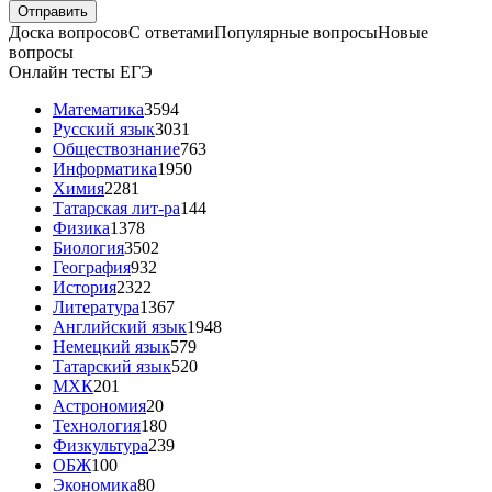
Доска вопросов
С ответами
Популярные вопросы
Новые
вопросы
Онлайн тесты ЕГЭ
Математика
3594
Русский язык
3031
Обществознание
763
Информатика
1950
Химия
2281
Татарская лит-ра
144
Физика
1378
Биология
3502
География
932
История
2322
Литература
1367
Английский язык
1948
Немецкий язык
579
Татарский язык
520
МХК
201
Астрономия
20
Технология
180
Физкультура
239
ОБЖ
100
Экономика
80