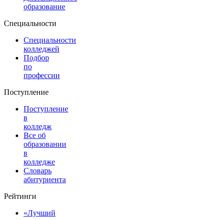
образование
Специальности
Специальности
колледжей
Подбор
по
профессии
Поступление
Поступление
в
колледж
Все об
образовании
в
колледже
Словарь
абитуриента
Рейтинги
«Лучший