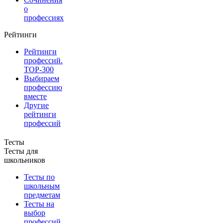
о
профессиях
Рейтинги
Рейтинги
профессий.
TOP-300
Выбираем
профессию
вместе
Другие
рейтинги
профессий
Тесты
Тесты для
школьников
Тесты по
школьным
предметам
Тесты на
выбор
профессий