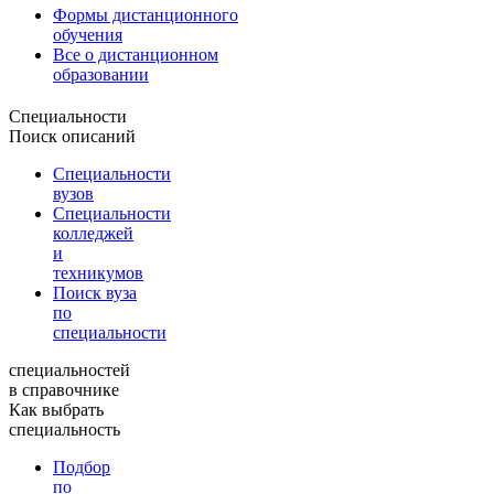
Формы дистанционного
обучения
Все о дистанционном
образовании
Специальности
Поиск описаний
Специальности
вузов
Специальности
колледжей
и
техникумов
Поиск вуза
по
специальности
специальностей
в справочнике
Как выбрать
специальность
Подбор
по