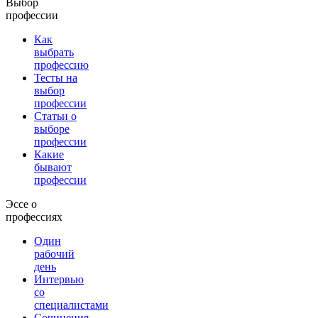
Выбор
профессии
Как
выбрать
профессию
Тесты на
выбор
профессии
Статьи о
выборе
профессии
Какие
бывают
профессии
Эссе о
профессиях
Один
рабочий
день
Интервью
со
специалистами
Сочинения