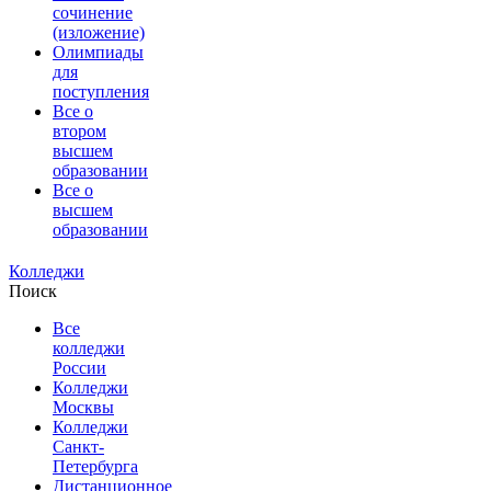
сочинение
(изложение)
Олимпиады
для
поступления
Все о
втором
высшем
образовании
Все о
высшем
образовании
Колледжи
Поиск
Все
колледжи
России
Колледжи
Москвы
Колледжи
Санкт-
Петербурга
Дистанционное