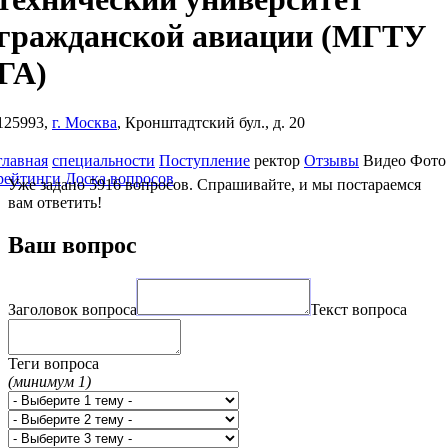
гражданской авиации
(МГТУ
ГА)
125993,
г. Москва
, Кронштадтский бул., д. 20
главная
специальности
Поступление
ректор
Отзывы
Видео
Фото
рейтинги
Доска вопросов
Уже задано 5916 вопросов. Спрашивайте, и мы постараемся
вам ответить!
Ваш вопрос
Заголовок вопроса
Текст вопроса
Теги вопроса
(минимум 1)