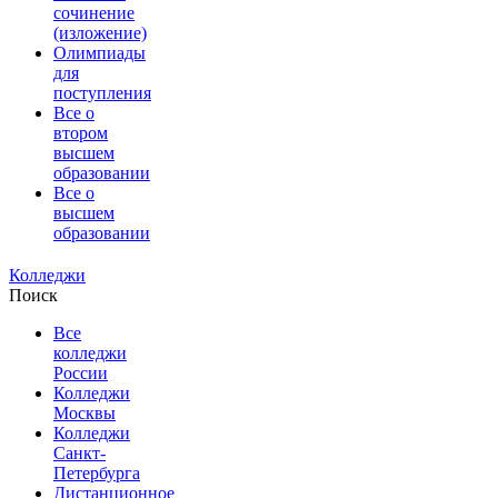
сочинение
(изложение)
Олимпиады
для
поступления
Все о
втором
высшем
образовании
Все о
высшем
образовании
Колледжи
Поиск
Все
колледжи
России
Колледжи
Москвы
Колледжи
Санкт-
Петербурга
Дистанционное