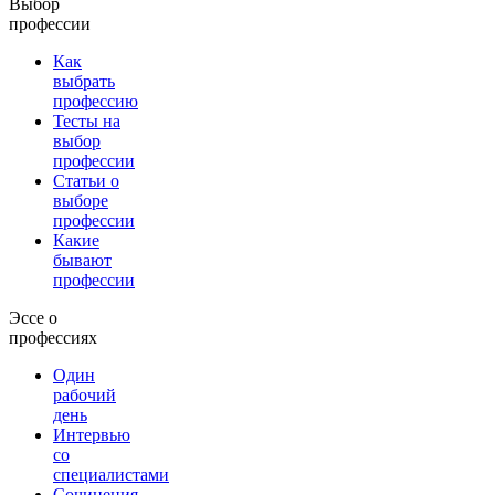
Выбор
профессии
Как
выбрать
профессию
Тесты на
выбор
профессии
Статьи о
выборе
профессии
Какие
бывают
профессии
Эссе о
профессиях
Один
рабочий
день
Интервью
со
специалистами
Сочинения