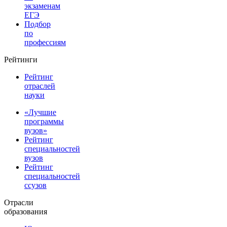
экзаменам
ЕГЭ
Подбор
по
профессиям
Рейтинги
Рейтинг
отраслей
науки
«Лучшие
программы
вузов»
Рейтинг
специальностей
вузов
Рейтинг
специальностей
ссузов
Отрасли
образования