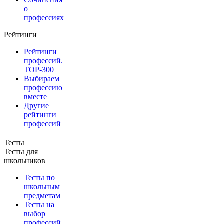
о
профессиях
Рейтинги
Рейтинги
профессий.
TOP-300
Выбираем
профессию
вместе
Другие
рейтинги
профессий
Тесты
Тесты для
школьников
Тесты по
школьным
предметам
Тесты на
выбор
профессий