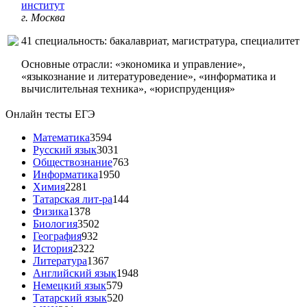
институт
г. Москва
41 специальность: бакалавриат, магистратура, специалитет
Основные отрасли: «экономика и управление»,
«языкознание и литературоведение», «информатика и
вычислительная техника», «юриспруденция»
Онлайн тесты ЕГЭ
Математика
3594
Русский язык
3031
Обществознание
763
Информатика
1950
Химия
2281
Татарская лит-ра
144
Физика
1378
Биология
3502
География
932
История
2322
Литература
1367
Английский язык
1948
Немецкий язык
579
Татарский язык
520