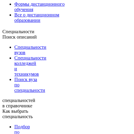
Формы дистанционного
обучения
Все о дистанционном
образовании
Специальности
Поиск описаний
Специальности
вузов
Специальности
колледжей
и
техникумов
Поиск вуза
по
специальности
специальностей
в справочнике
Как выбрать
специальность
Подбор
по