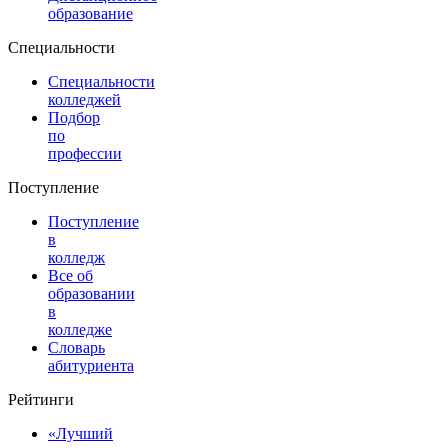
образование
Специальности
Специальности
колледжей
Подбор
по
профессии
Поступление
Поступление
в
колледж
Все об
образовании
в
колледже
Словарь
абитуриента
Рейтинги
«Лучший