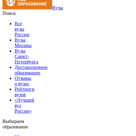
Вузы
Поиск
Все
вузы
России
Вузы
Москвы
Вузы
Санкт-
Петербурга
Дистанционное
образование
Отзывы
о вузах
Рейтинги
вузов
«Лучший
вуз
России»
Выбираем
образование