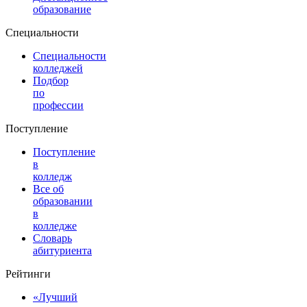
образование
Специальности
Специальности
колледжей
Подбор
по
профессии
Поступление
Поступление
в
колледж
Все об
образовании
в
колледже
Словарь
абитуриента
Рейтинги
«Лучший