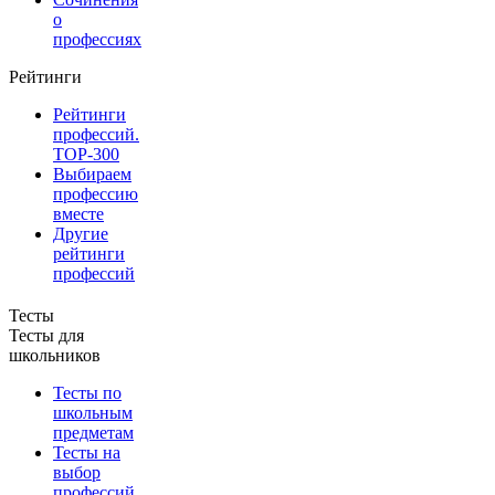
о
профессиях
Рейтинги
Рейтинги
профессий.
TOP-300
Выбираем
профессию
вместе
Другие
рейтинги
профессий
Тесты
Тесты для
школьников
Тесты по
школьным
предметам
Тесты на
выбор
профессий