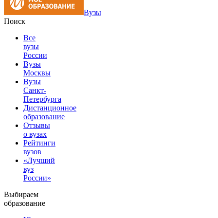
Вузы
Поиск
Все
вузы
России
Вузы
Москвы
Вузы
Санкт-
Петербурга
Дистанционное
образование
Отзывы
о вузах
Рейтинги
вузов
«Лучший
вуз
России»
Выбираем
образование