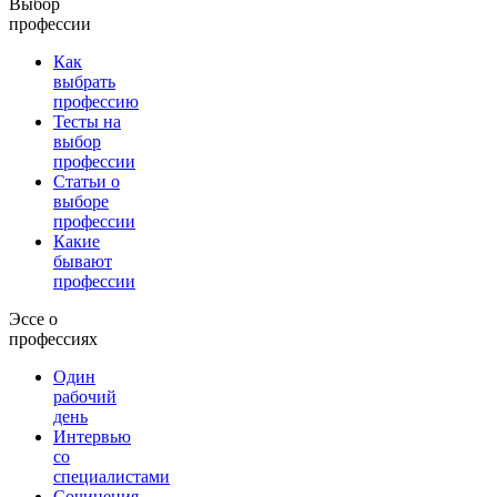
Выбор
профессии
Как
выбрать
профессию
Тесты на
выбор
профессии
Статьи о
выборе
профессии
Какие
бывают
профессии
Эссе о
профессиях
Один
рабочий
день
Интервью
со
специалистами
Сочинения