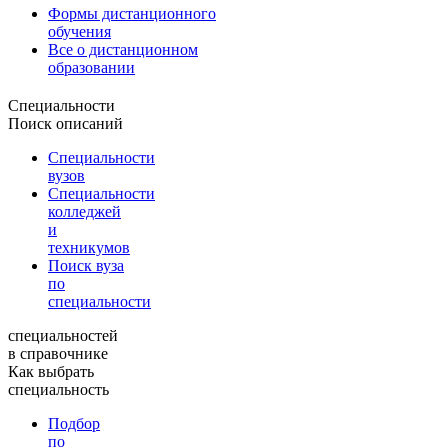
Формы дистанционного
обучения
Все о дистанционном
образовании
Специальности
Поиск описаний
Специальности
вузов
Специальности
колледжей
и
техникумов
Поиск вуза
по
специальности
специальностей
в справочнике
Как выбрать
специальность
Подбор
по