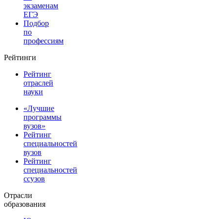
экзаменам
ЕГЭ
Подбор
по
профессиям
Рейтинги
Рейтинг
отраслей
науки
«Лучшие
программы
вузов»
Рейтинг
специальностей
вузов
Рейтинг
специальностей
ссузов
Отрасли
образования