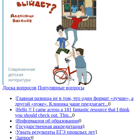
Доска вопросов
Популярные вопросы
:
Главная разница не в том, что один формат «лучше», а
другой «хуже». Клиника чаще предлагает...
0
:
Hello !! I came across a 181 fantastic resource that I think
you should check out. This...
0
:
Информация об образовании
0
:
Государственная аккредитация
1
:
Узнать результаты ЕГЭ прошлых лет
1
:
Запрос
0