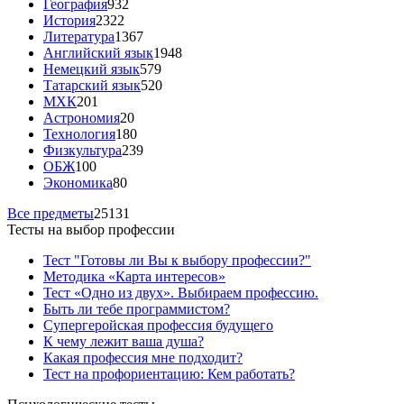
География
932
История
2322
Литература
1367
Английский язык
1948
Немецкий язык
579
Татарский язык
520
МХК
201
Астрономия
20
Технология
180
Физкультура
239
ОБЖ
100
Экономика
80
Все предметы
25131
Тесты на выбор профессии
Тест "Готовы ли Вы к выбору профессии?"
Методика «Карта интересов»
Тест «Одно из двух». Выбираем профессию.
Быть ли тебе программистом?
Супергеройская профессия будущего
К чему лежит ваша душа?
Какая профессия мне подходит?
Тест на профориентацию: Кем работать?