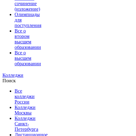
сочинение
(изложение)
Олимпиады
для
поступления
Все о
втором
высшем
образовании
Все о
высшем
образовании
Колледжи
Поиск
Все
колледжи
России
Колледжи
Москвы
Колледжи
Санкт-
Петербурга
Дистанционное