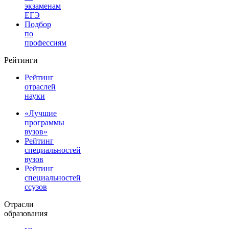
экзаменам
ЕГЭ
Подбор
по
профессиям
Рейтинги
Рейтинг
отраслей
науки
«Лучшие
программы
вузов»
Рейтинг
специальностей
вузов
Рейтинг
специальностей
ссузов
Отрасли
образования