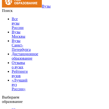
Вузы
Поиск
Все
вузы
России
Вузы
Москвы
Вузы
Санкт-
Петербурга
Дистанционное
образование
Отзывы
о вузах
Рейтинги
вузов
«Лучший
вуз
России»
Выбираем
образование