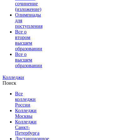
сочинение
(изложение)
Олимпиады
для
поступления
Все о
втором
высшем
образовании
Все о
высшем
образовании
Колледжи
Поиск
Все
колледжи
России
Колледжи
Москвы
Колледжи
Санкт-
Петербурга
Дистанционное