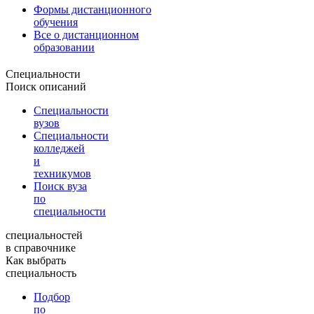
Формы дистанционного
обучения
Все о дистанционном
образовании
Специальности
Поиск описаний
Специальности
вузов
Специальности
колледжей
и
техникумов
Поиск вуза
по
специальности
специальностей
в справочнике
Как выбрать
специальность
Подбор
по