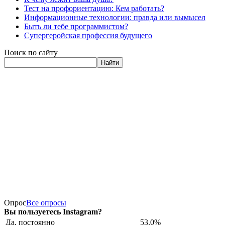
Тест на профориентацию: Кем работать?
Информационные технологии: правда или вымысел
Быть ли тебе программистом?
Супергеройская профессия будущего
Поиск по сайту
Найти
Опрос
Все опросы
Вы пользуетесь Instagram?
Да, постоянно
53.0%