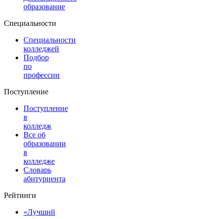
образование
Специальности
Специальности
колледжей
Подбор
по
профессии
Поступление
Поступление
в
колледж
Все об
образовании
в
колледже
Словарь
абитуриента
Рейтинги
«Лучший