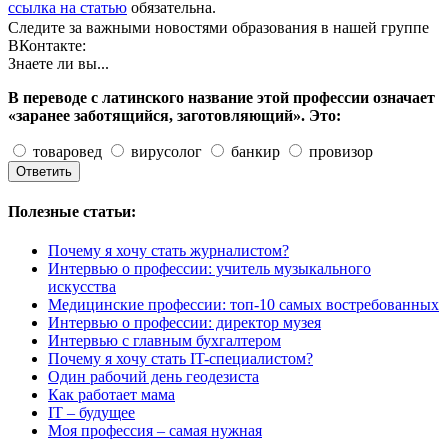
ссылка на статью
обязательна.
Следите за важными новостями образования в нашей группе
ВКонтакте:
Знаете ли вы...
В переводе с латинского название этой профессии означает
«заранее заботящийся, заготовляющий». Это:
товаровед
вирусолог
банкир
провизор
Полезные статьи:
Почему я хочу стать журналистом?
Интервью о профессии: учитель музыкального
искусства
Медицинские профессии: топ-10 самых востребованных
Интервью о профессии: директор музея
Интервью с главным бухгалтером
Почему я хочу стать IT-специалистом?
Один рабочий день геодезиста
Как работает мама
IT – будущее
Моя профессия – самая нужная