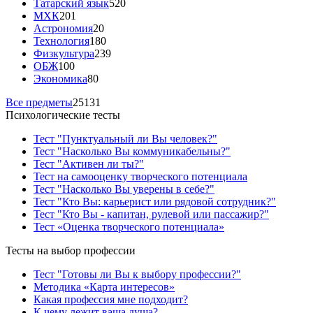
Татарский язык
520
МХК
201
Астрономия
20
Технология
180
Физкультура
239
ОБЖ
100
Экономика
80
Все предметы
25131
Психологические тесты
Тест "Пунктуальный ли Вы человек?"
Тест "Насколько Вы коммуникабельны?"
Тест "Активен ли ты?"
Тест на самооценку творческого потенциала
Тест "Насколько Вы уверены в себе?"
Тест "Кто Вы: карьерист или рядовой сотрудник?"
Тест "Кто Вы - капитан, рулевой или пассажир?"
Тест «Оценка творческого потенциала»
Тесты на выбор профессии
Тест "Готовы ли Вы к выбору профессии?"
Методика «Карта интересов»
Какая профессия мне подходит?
К чему лежит ваша душа?