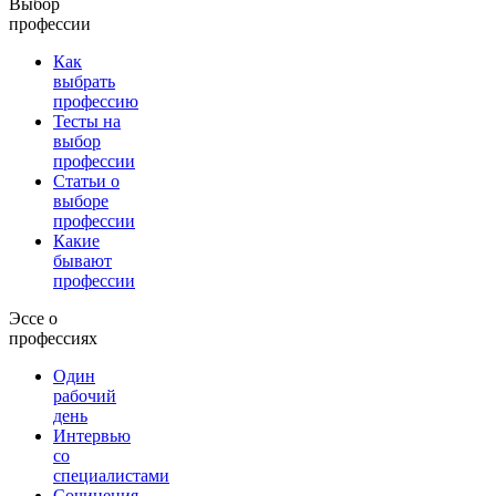
Выбор
профессии
Как
выбрать
профессию
Тесты на
выбор
профессии
Статьи о
выборе
профессии
Какие
бывают
профессии
Эссе о
профессиях
Один
рабочий
день
Интервью
со
специалистами
Сочинения