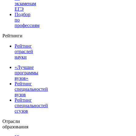
экзаменам
ЕГЭ
Подбор
по
профессиям
Рейтинги
Рейтинг
отраслей
науки
«Лучшие
программы
вузов»
Рейтинг
специальностей
вузов
Рейтинг
специальностей
ссузов
Отрасли
образования