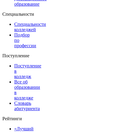
образование
Специальности
Специальности
колледжей
Подбор
по
профессии
Поступление
Поступление
в
колледж
Все об
образовании
в
колледже
Словарь
абитуриента
Рейтинги
«Лучший