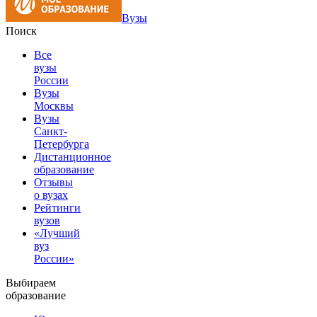
Вузы
Поиск
Все
вузы
России
Вузы
Москвы
Вузы
Санкт-
Петербурга
Дистанционное
образование
Отзывы
о вузах
Рейтинги
вузов
«Лучший
вуз
России»
Выбираем
образование