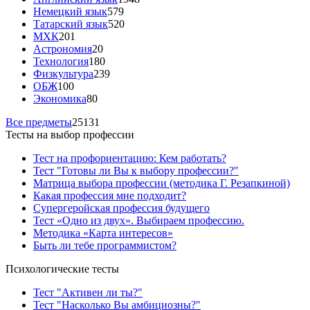
Немецкий язык
579
Татарский язык
520
МХК
201
Астрономия
20
Технология
180
Физкультура
239
ОБЖ
100
Экономика
80
Все предметы
25131
Тесты на выбор профессии
Тест на профориентацию: Кем работать?
Тест "Готовы ли Вы к выбору профессии?"
Матрица выбора профессии (методика Г. Резапкиной)
Какая профессия мне подходит?
Супергеройская профессия будущего
Тест «Одно из двух». Выбираем профессию.
Методика «Карта интересов»
Быть ли тебе программистом?
Психологические тесты
Тест "Активен ли ты?"
Тест "Насколько Вы амбициозны?"