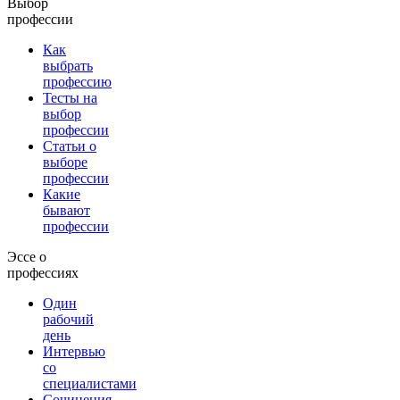
Выбор
профессии
Как
выбрать
профессию
Тесты на
выбор
профессии
Статьи о
выборе
профессии
Какие
бывают
профессии
Эссе о
профессиях
Один
рабочий
день
Интервью
со
специалистами
Сочинения