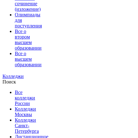
сочинение
(изложение)
Олимпиады
для
поступления
Все о
втором
высшем
образовании
Все о
высшем
образовании
Колледжи
Поиск
Все
колледжи
России
Колледжи
Москвы
Колледжи
Санкт-
Петербурга
Дистанционное