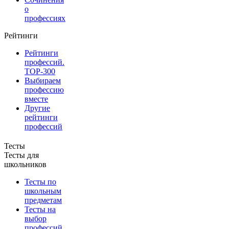
о
профессиях
Рейтинги
Рейтинги
профессий.
TOP-300
Выбираем
профессию
вместе
Другие
рейтинги
профессий
Тесты
Тесты для
школьников
Тесты по
школьным
предметам
Тесты на
выбор
профессий