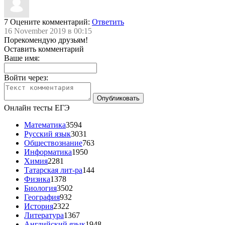
7
Оцените комментарий:
Ответить
16 November 2019 в 00:15
Порекомендую друзьям!
Оставить комментарий
Ваше имя:
Войти через:
Онлайн тесты ЕГЭ
Математика
3594
Русский язык
3031
Обществознание
763
Информатика
1950
Химия
2281
Татарская лит-ра
144
Физика
1378
Биология
3502
География
932
История
2322
Литература
1367
Английский язык
1948