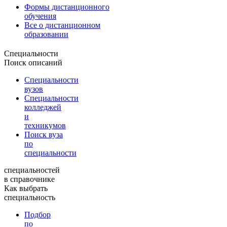
Формы дистанционного
обучения
Все о дистанционном
образовании
Специальности
Поиск описаний
Специальности
вузов
Специальности
колледжей
и
техникумов
Поиск вуза
по
специальности
специальностей
в справочнике
Как выбрать
специальность
Подбор
по