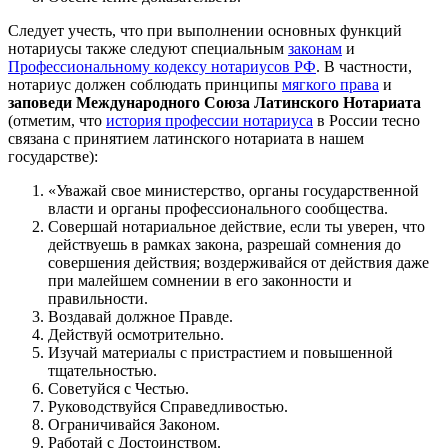
Следует учесть, что при выполнении основных функций
нотариусы также следуют специальным
законам
и
Профессиональному кодексу нотариусов РФ
. В частности,
нотариус должен соблюдать принципы
мягкого права
и
заповеди Международного Союза Латинского Нотариата
(отметим, что
история профессии нотариуса
в России тесно
связана с принятием латинского нотариата в нашем
государстве):
«Уважай свое министерство, органы государственной
власти и органы профессионального сообщества.
Совершай нотариальное действие, если ты уверен, что
действуешь в рамках закона, разрешай сомнения до
совершения действия; воздерживайся от действия даже
при малейшем сомнении в его законности и
правильности.
Воздавай должное Правде.
Действуй осмотрительно.
Изучай материалы с пристрастием и повышенной
тщательностью.
Советуйся с Честью.
Руководствуйся Справедливостью.
Ограничивайся Законом.
Работай с Достоинством.