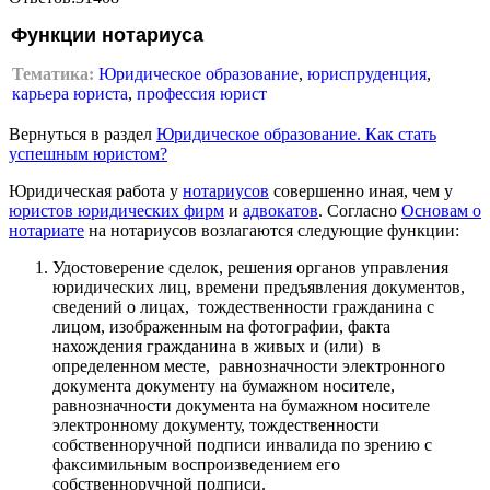
Функции нотариуса
Тематика:
Юридическое образование
,
юриспруденция
,
карьера юриста
,
профессия юрист
Вернуться в раздел
Юридическое образование. Как стать
успешным юристом?
Юридическая работа у
нотариусов
совершенно иная, чем у
юристов
юридических фирм
и
адвокатов
. Согласно
Основам о
нотариате
на нотариусов возлагаются следующие функции:
Удостоверение сделок, решения органов управления
юридических лиц, времени предъявления документов,
сведений о лицах, тождественности гражданина с
лицом, изображенным на фотографии, факта
нахождения гражданина в живых и (или) в
определенном месте, равнозначности электронного
документа документу на бумажном носителе,
равнозначности документа на бумажном носителе
электронному документу, тождественности
собственноручной подписи инвалида по зрению с
факсимильным воспроизведением его
собственноручной подписи.