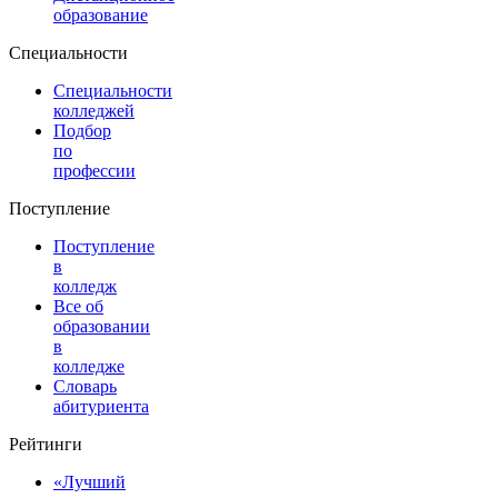
образование
Специальности
Специальности
колледжей
Подбор
по
профессии
Поступление
Поступление
в
колледж
Все об
образовании
в
колледже
Словарь
абитуриента
Рейтинги
«Лучший