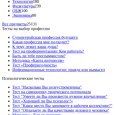
Технология
180
Физкультура
239
ОБЖ
100
Экономика
80
Все предметы
25131
Тесты на выбор профессии
Супергеройская профессия будущего
Какая профессия мне подходит?
К чему лежит ваша душа?
Тест на профориентацию: Кем работать?
Быть ли тебе программистом?
Методика «Карта интересов»
Тест «Профпригодность»
Информационные технологии: правда или вымысел
Психологические тесты
Тест "Насколько Вы целеустремленны"
Тест на самооценку творческого потенциала
Тест "Умеете ли Вы произвести нужное впечатление"
Тест «Хороший ли Вы психолог?»
Тест "Какое место Вы занимаете в рабочем коллективе?"
Тест "Обладаете ли Вы качествами делового человека"
Методика «Тип мышления»