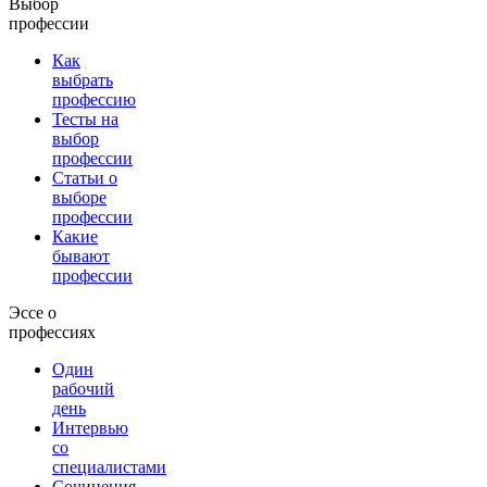
Выбор
профессии
Как
выбрать
профессию
Тесты на
выбор
профессии
Статьи о
выборе
профессии
Какие
бывают
профессии
Эссе о
профессиях
Один
рабочий
день
Интервью
со
специалистами
Сочинения