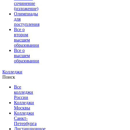
сочинение
(изложение)
Олимпиады
для
поступления
Все о
втором
высшем
образовании
Все о
высшем
образовании
Колледжи
Поиск
Все
колледжи
России
Колледжи
Москвы
Колледжи
Санкт-
Петербурга
Дистанционное