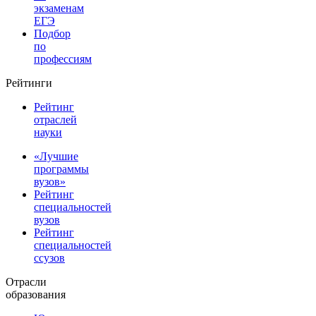
экзаменам
ЕГЭ
Подбор
по
профессиям
Рейтинги
Рейтинг
отраслей
науки
«Лучшие
программы
вузов»
Рейтинг
специальностей
вузов
Рейтинг
специальностей
ссузов
Отрасли
образования