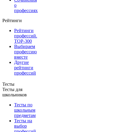
о
профессиях
Рейтинги
Рейтинги
профессий.
TOP-300
Выбираем
профессию
вместе
Другие
рейтинги
профессий
Тесты
Тесты для
школьников
Тесты по
школьным
предметам
Тесты на
выбор
профессий