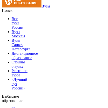
Вузы
Поиск
Все
вузы
России
Вузы
Москвы
Вузы
Санкт-
Петербурга
Дистанционное
образование
Отзывы
о вузах
Рейтинги
вузов
«Лучший
вуз
России»
Выбираем
образование