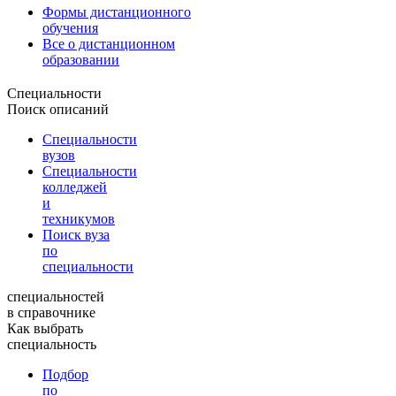
Формы дистанционного
обучения
Все о дистанционном
образовании
Специальности
Поиск описаний
Специальности
вузов
Специальности
колледжей
и
техникумов
Поиск вуза
по
специальности
специальностей
в справочнике
Как выбрать
специальность
Подбор
по