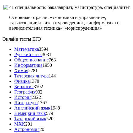
41 специальность: бакалавриат, магистратура, специалитет
Основные отрасли: «экономика и управление»,
«языкознание и литературоведение», «информатика и
вычислительная техника», «юриспруденция»
Онлайн тесты ЕГЭ
Математика
3594
Русский язык
3031
Обществознание
763
Информатика
1950
Химия
2281
Татарская лит-ра
144
Физика
1378
Биология
3502
География
932
История
2322
Литература
1367
Английский язык
1948
Немецкий язык
579
Татарский язык
520
МХК
201
Астрономия
20