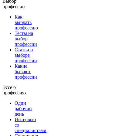
Выбор
профессии
Как
выбрать
профессию
Тесты на
выбор
профессии
Статьи о
выборе
профессии
Какие
бывают
профессии
Эссе о
профессиях
Один
рабочий
день
Интервью
со
специалистами
Сочинения