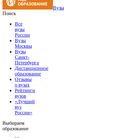
Вузы
Поиск
Все
вузы
России
Вузы
Москвы
Вузы
Санкт-
Петербурга
Дистанционное
образование
Отзывы
о вузах
Рейтинги
вузов
«Лучший
вуз
России»
Выбираем
образование