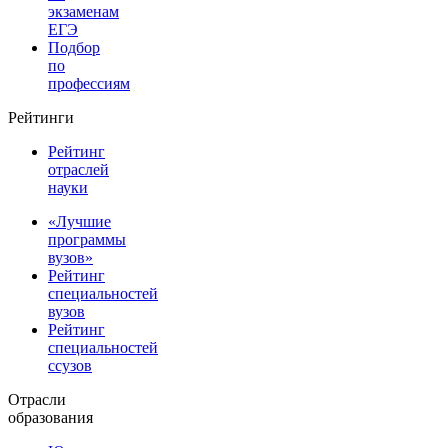
экзаменам
ЕГЭ
Подбор
по
профессиям
Рейтинги
Рейтинг
отраслей
науки
«Лучшие
программы
вузов»
Рейтинг
специальностей
вузов
Рейтинг
специальностей
ссузов
Отрасли
образования