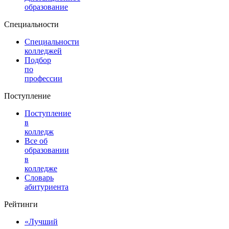
образование
Специальности
Специальности
колледжей
Подбор
по
профессии
Поступление
Поступление
в
колледж
Все об
образовании
в
колледже
Словарь
абитуриента
Рейтинги
«Лучший