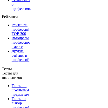
о
профессиях
Рейтинги
Рейтинги
профессий.
TOP-300
Выбираем
профессию
вместе
Другие
рейтинги
профессий
Тесты
Тесты для
школьников
Тесты по
школьным
предметам
Тесты на
выбор
профессий