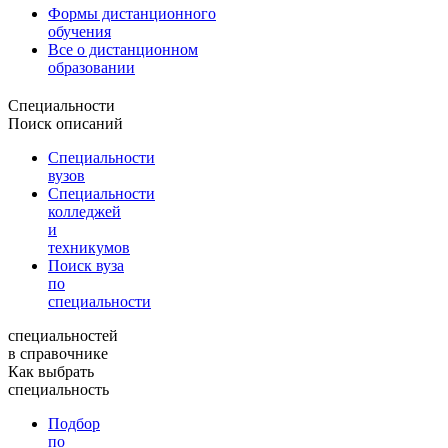
Формы дистанционного
обучения
Все о дистанционном
образовании
Специальности
Поиск описаний
Специальности
вузов
Специальности
колледжей
и
техникумов
Поиск вуза
по
специальности
специальностей
в справочнике
Как выбрать
специальность
Подбор
по