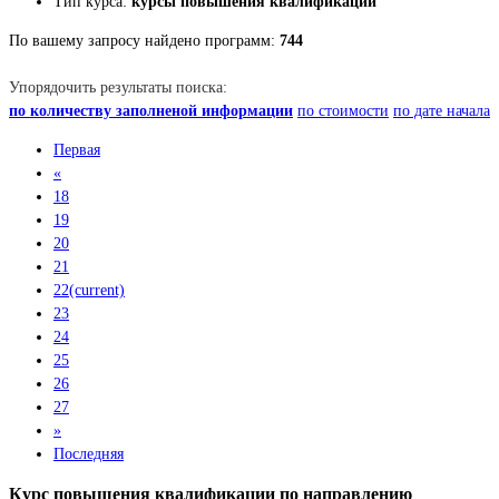
Тип курса:
курсы повышения квалификации
По вашему запросу найдено программ:
744
Упорядочить результаты поиска:
по количеству заполненой информации
по стоимости
по дате начала
Первая
«
18
19
20
21
22
(current)
23
24
25
26
27
»
Последняя
Курс повышения квалификации по направлению