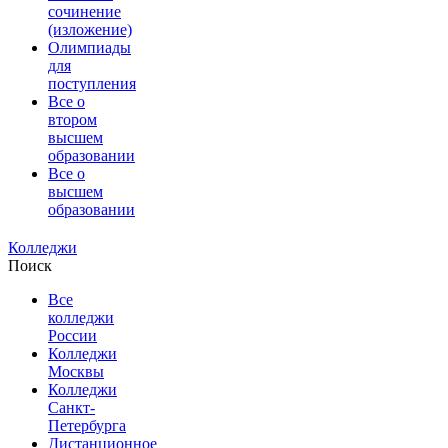
сочинение
(изложение)
Олимпиады
для
поступления
Все о
втором
высшем
образовании
Все о
высшем
образовании
Колледжи
Поиск
Все
колледжи
России
Колледжи
Москвы
Колледжи
Санкт-
Петербурга
Дистанционное