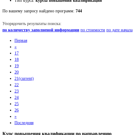
Тип курса:
курсы повышения квалификации
По вашему запросу найдено программ:
744
Упорядочить результаты поиска:
по количеству заполненой информации
по стоимости
по дате начала
Первая
«
17
18
19
20
21
(current)
22
23
24
25
26
»
Последняя
Курс повышения квалификации по направлению