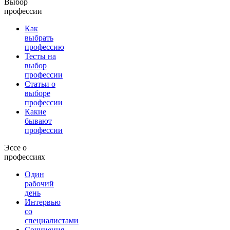
Выбор
профессии
Как
выбрать
профессию
Тесты на
выбор
профессии
Статьи о
выборе
профессии
Какие
бывают
профессии
Эссе о
профессиях
Один
рабочий
день
Интервью
со
специалистами
Сочинения