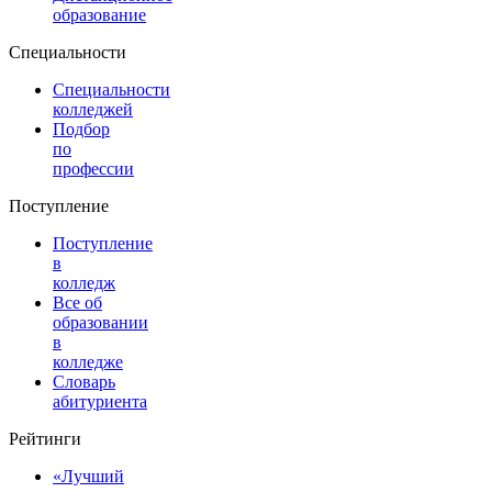
образование
Специальности
Специальности
колледжей
Подбор
по
профессии
Поступление
Поступление
в
колледж
Все об
образовании
в
колледже
Словарь
абитуриента
Рейтинги
«Лучший