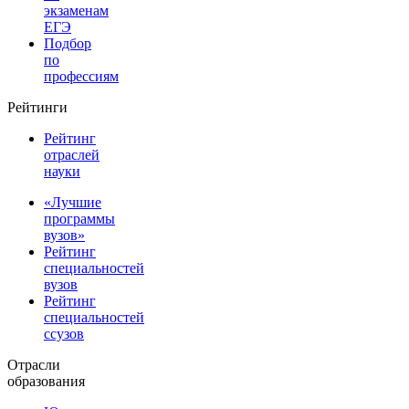
экзаменам
ЕГЭ
Подбор
по
профессиям
Рейтинги
Рейтинг
отраслей
науки
«Лучшие
программы
вузов»
Рейтинг
специальностей
вузов
Рейтинг
специальностей
ссузов
Отрасли
образования