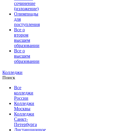
сочинение
(изложение)
Олимпиады
для
поступления
Все о
втором
высшем
образовании
Все о
высшем
образовании
Колледжи
Поиск
Все
колледжи
России
Колледжи
Москвы
Колледжи
Санкт-
Петербурга
Дистанционное