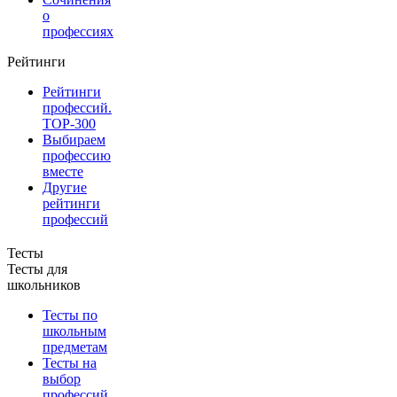
о
профессиях
Рейтинги
Рейтинги
профессий.
TOP-300
Выбираем
профессию
вместе
Другие
рейтинги
профессий
Тесты
Тесты для
школьников
Тесты по
школьным
предметам
Тесты на
выбор
профессий