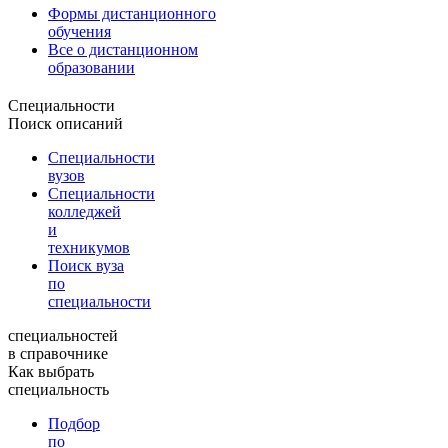
Формы дистанционного
обучения
Все о дистанционном
образовании
Специальности
Поиск описаний
Специальности
вузов
Специальности
колледжей
и
техникумов
Поиск вуза
по
специальности
специальностей
в справочнике
Как выбрать
специальность
Подбор
по