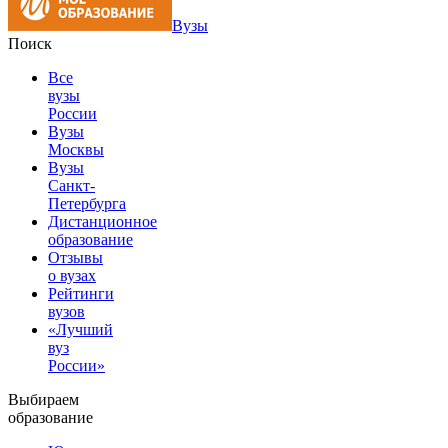
Вузы
Поиск
Все
вузы
России
Вузы
Москвы
Вузы
Санкт-
Петербурга
Дистанционное
образование
Отзывы
о вузах
Рейтинги
вузов
«Лучший
вуз
России»
Выбираем
образование