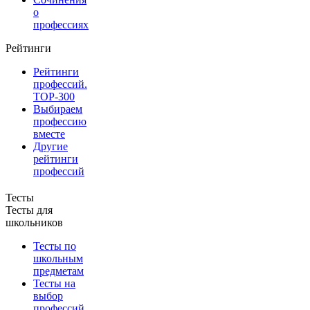
о
профессиях
Рейтинги
Рейтинги
профессий.
TOP-300
Выбираем
профессию
вместе
Другие
рейтинги
профессий
Тесты
Тесты для
школьников
Тесты по
школьным
предметам
Тесты на
выбор
профессий