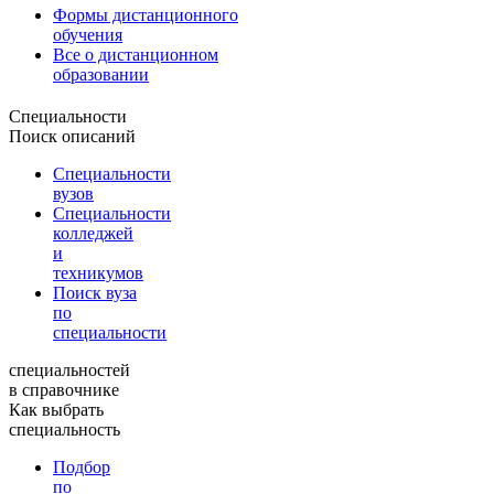
Формы дистанционного
обучения
Все о дистанционном
образовании
Специальности
Поиск описаний
Специальности
вузов
Специальности
колледжей
и
техникумов
Поиск вуза
по
специальности
специальностей
в справочнике
Как выбрать
специальность
Подбор
по