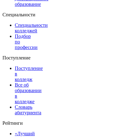
образование
Специальности
Специальности
колледжей
Подбор
по
профессии
Поступление
Поступление
в
колледж
Все об
образовании
в
колледже
Словарь
абитуриента
Рейтинги
«Лучший