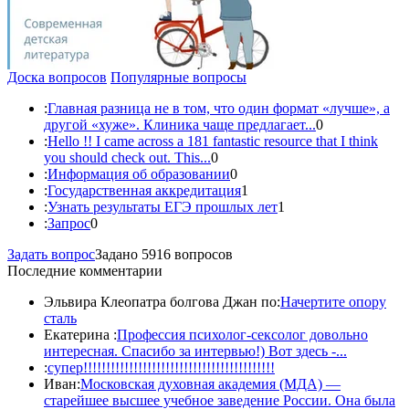
Доска вопросов
Популярные вопросы
:
Главная разница не в том, что один формат «лучше», а
другой «хуже». Клиника чаще предлагает...
0
:
Hello !! I came across a 181 fantastic resource that I think
you should check out. This...
0
:
Информация об образовании
0
:
Государственная аккредитация
1
:
Узнать результаты ЕГЭ прошлых лет
1
:
Запрос
0
Задать вопрос
Задано 5916 вопросов
Последние комментарии
Эльвира Клеопатра болгова Джан по:
Начертите опору
сталь
Екатерина :
Профессия психолог-сексолог довольно
интересная. Спасибо за интервью!) Вот здесь -...
:
супер!!!!!!!!!!!!!!!!!!!!!!!!!!!!!!!!!!!!!!!!!!
Иван:
Московская духовная академия (МДА) —
старейшее высшее учебное заведение России. Она была