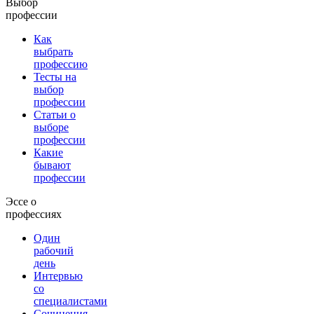
Выбор
профессии
Как
выбрать
профессию
Тесты на
выбор
профессии
Статьи о
выборе
профессии
Какие
бывают
профессии
Эссе о
профессиях
Один
рабочий
день
Интервью
со
специалистами
Сочинения