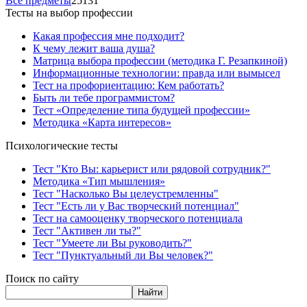
Все предметы
25131
Тесты на выбор профессии
Какая профессия мне подходит?
К чему лежит ваша душа?
Матрица выбора профессии (методика Г. Резапкиной)
Информационные технологии: правда или вымысел
Тест на профориентацию: Кем работать?
Быть ли тебе программистом?
Тест «Определение типа будущей профессии»
Методика «Карта интересов»
Психологические тесты
Тест "Кто Вы: карьерист или рядовой сотрудник?"
Методика «Тип мышления»
Тест "Насколько Вы целеустремленны"
Тест "Есть ли у Вас творческий потенциал"
Тест на самооценку творческого потенциала
Тест "Активен ли ты?"
Тест "Умеете ли Вы руководить?"
Тест "Пунктуальный ли Вы человек?"
Поиск по сайту
Найти