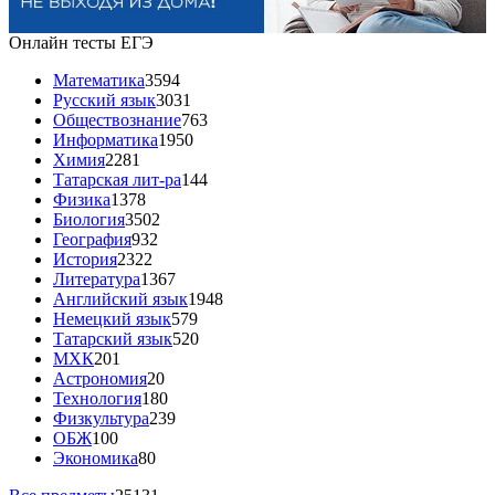
Онлайн тесты ЕГЭ
Математика
3594
Русский язык
3031
Обществознание
763
Информатика
1950
Химия
2281
Татарская лит-ра
144
Физика
1378
Биология
3502
География
932
История
2322
Литература
1367
Английский язык
1948
Немецкий язык
579
Татарский язык
520
МХК
201
Астрономия
20
Технология
180
Физкультура
239
ОБЖ
100
Экономика
80