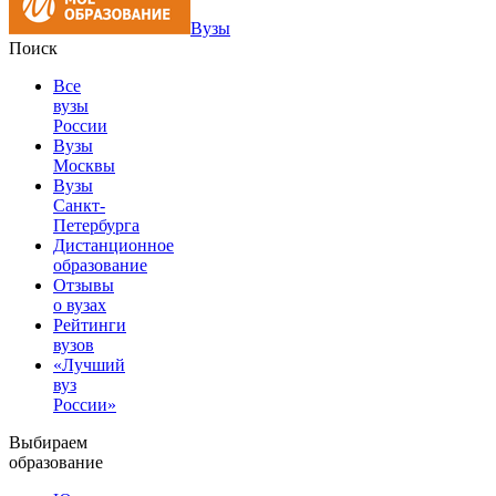
Вузы
Поиск
Все
вузы
России
Вузы
Москвы
Вузы
Санкт-
Петербурга
Дистанционное
образование
Отзывы
о вузах
Рейтинги
вузов
«Лучший
вуз
России»
Выбираем
образование