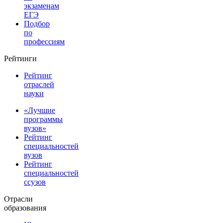
экзаменам
ЕГЭ
Подбор
по
профессиям
Рейтинги
Рейтинг
отраслей
науки
«Лучшие
программы
вузов»
Рейтинг
специальностей
вузов
Рейтинг
специальностей
ссузов
Отрасли
образования