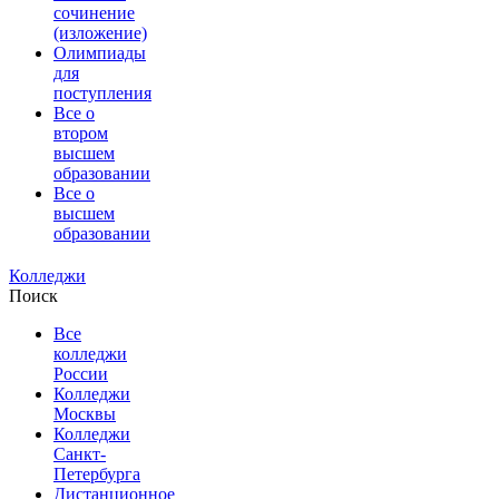
сочинение
(изложение)
Олимпиады
для
поступления
Все о
втором
высшем
образовании
Все о
высшем
образовании
Колледжи
Поиск
Все
колледжи
России
Колледжи
Москвы
Колледжи
Санкт-
Петербурга
Дистанционное