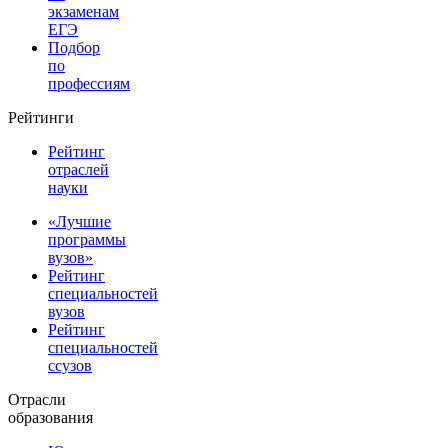
экзаменам
ЕГЭ
Подбор
по
профессиям
Рейтинги
Рейтинг
отраслей
науки
«Лучшие
программы
вузов»
Рейтинг
специальностей
вузов
Рейтинг
специальностей
ссузов
Отрасли
образования