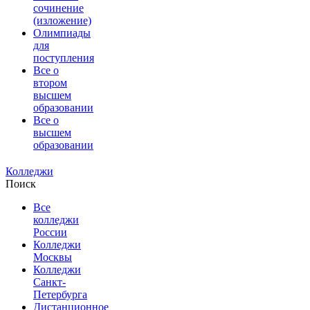
сочинение
(изложение)
Олимпиады
для
поступления
Все о
втором
высшем
образовании
Все о
высшем
образовании
Колледжи
Поиск
Все
колледжи
России
Колледжи
Москвы
Колледжи
Санкт-
Петербурга
Дистанционное