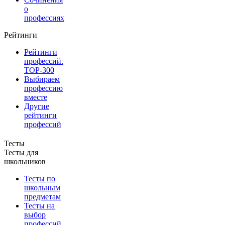
о
профессиях
Рейтинги
Рейтинги
профессий.
TOP-300
Выбираем
профессию
вместе
Другие
рейтинги
профессий
Тесты
Тесты для
школьников
Тесты по
школьным
предметам
Тесты на
выбор
профессий