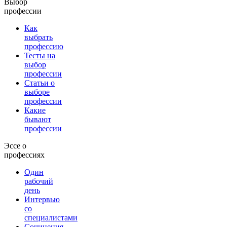
Выбор
профессии
Как
выбрать
профессию
Тесты на
выбор
профессии
Статьи о
выборе
профессии
Какие
бывают
профессии
Эссе о
профессиях
Один
рабочий
день
Интервью
со
специалистами
Сочинения