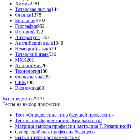
Химия
2281
Татарская лит-ра
144
Физика
1378
Биология
3502
География
932
История
2322
Литература
1367
Английский язык
1948
Немецкий язык
579
Татарский язык
520
МХК
201
Астрономия
20
Технология
180
Физкультура
239
ОБЖ
100
Экономика
80
Все предметы
25131
Тесты на выбор профессии
Тест «Определение типа будущей профессии»
Тест на профориентацию: Кем работать?
Матрица выбора профессии (методика Г. Резапкиной)
Супергеройская профессия будущего
Быть ли тебе программистом?