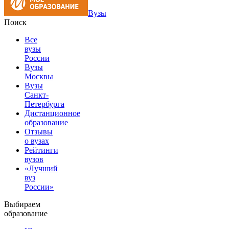
Вузы
Поиск
Все
вузы
России
Вузы
Москвы
Вузы
Санкт-
Петербурга
Дистанционное
образование
Отзывы
о вузах
Рейтинги
вузов
«Лучший
вуз
России»
Выбираем
образование