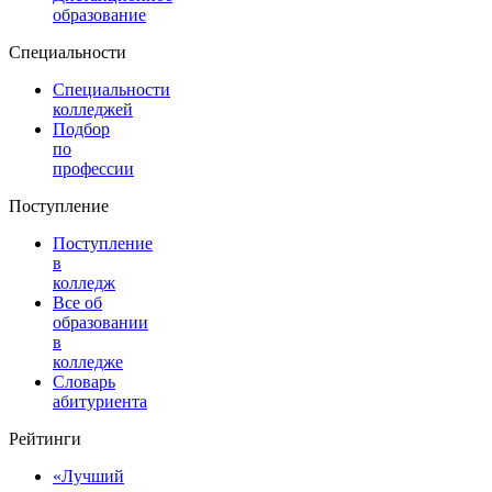
образование
Специальности
Специальности
колледжей
Подбор
по
профессии
Поступление
Поступление
в
колледж
Все об
образовании
в
колледже
Словарь
абитуриента
Рейтинги
«Лучший