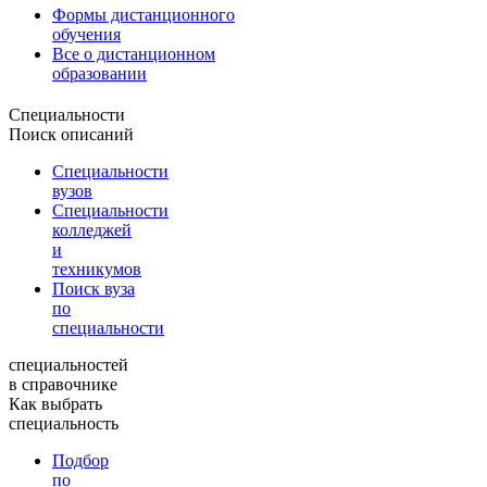
Формы дистанционного
обучения
Все о дистанционном
образовании
Специальности
Поиск описаний
Специальности
вузов
Специальности
колледжей
и
техникумов
Поиск вуза
по
специальности
специальностей
в справочнике
Как выбрать
специальность
Подбор
по