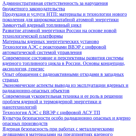
Административная ответственность за нарушения
бюджетного законодательства
Продукция и услуги НТП: материалы и технологии нового
поколения для широкомасштабной атомной энергетики
Замкнутый ядерный топливный цикл
Развитие атомной энергетики России на основе новой
технологической платформы
Материалы ядерных энергетических установо
Технология АЭС с реакторами ВВЭР с цифровой
автоматической системой управления
Современное состояние и перспективы развития системы
ядерного топливного цикла в России. Основы концепции,
аксиология, генезис
Опыт обращения с радиоактивными отходами в западных
странах
Экономические аспекты вывода из эксплуатации ядерных и
радиационно-опасных объектов
Современная ускорительная техника и ее роль в решении
проблем ядерной и термоядерной энергетики и
нанотехнологий
Технология АЭС с ВВЭР с цифровой АСУ ТП
Культура безопасности особо радиационно опасных и ядерно
опасных производств
Ядерная безопасность при работах с металлическими
делящимися материалами на предприятиях ядерного