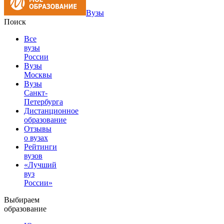
Вузы
Поиск
Все
вузы
России
Вузы
Москвы
Вузы
Санкт-
Петербурга
Дистанционное
образование
Отзывы
о вузах
Рейтинги
вузов
«Лучший
вуз
России»
Выбираем
образование