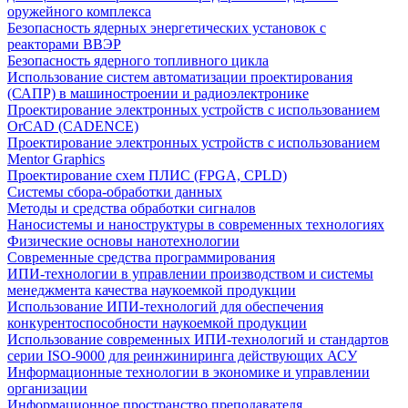
оружейного комплекса
Безопасность ядерных энергетических установок с
реакторами ВВЭР
Безопасность ядерного топливного цикла
Использование систем автоматизации проектирования
(САПР) в машиностроении и радиоэлектронике
Проектирование электронных устройств с использованием
OrCAD (CADENCE)
Проектирование электронных устройств с использованием
Mentor Graphics
Проектирование схем ПЛИС (FPGA, CPLD)
Системы сбора-обработки данных
Методы и средства обработки сигналов
Наносистемы и наноструктуры в современных технологиях
Физические основы нанотехнологии
Современные средства программирования
ИПИ-технологии в управлении производством и системы
менеджмента качества наукоемкой продукции
Использование ИПИ-технологий для обеспечения
конкурентоспособности наукоемкой продукции
Использование современных ИПИ-технологий и стандартов
серии ISO-9000 для реинжиниринга действующих АСУ
Информационные технологии в экономике и управлении
организации
Информационное пространство преподавателя