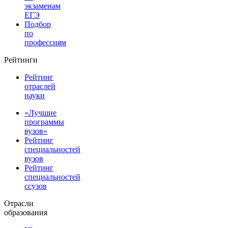
экзаменам
ЕГЭ
Подбор
по
профессиям
Рейтинги
Рейтинг
отраслей
науки
«Лучшие
программы
вузов»
Рейтинг
специальностей
вузов
Рейтинг
специальностей
ссузов
Отрасли
образования