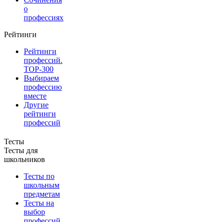
о
профессиях
Рейтинги
Рейтинги
профессий.
TOP-300
Выбираем
профессию
вместе
Другие
рейтинги
профессий
Тесты
Тесты для
школьников
Тесты по
школьным
предметам
Тесты на
выбор
профессий