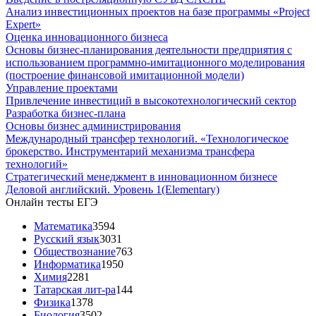
Анализ инвестиционных проектов на базе программы «Project
Expert»
Оценка инновационного бизнеса
Основы бизнес-планирования деятельности предприятия с
использованием программно-имитационного моделирования
(построение финансовой имитационной модели)
Управление проектами
Привлечение инвестиций в высокотехнологический сектор
Разработка бизнес-плана
Основы бизнес администрирования
Международный трансфер технологий. «Технологическое
брокерство. Инструментарий механизма трансфера
технологий»
Стратегический менеджмент в инновационном бизнесе
Деловой английский. Уровень 1(Elementary)
Онлайн тесты ЕГЭ
Математика
3594
Русский язык
3031
Обществознание
763
Информатика
1950
Химия
2281
Татарская лит-ра
144
Физика
1378
Биология
3502