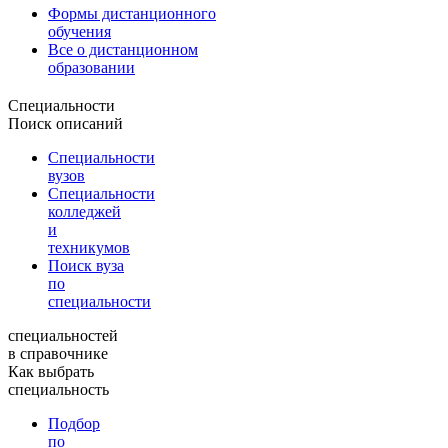
Формы дистанционного
обучения
Все о дистанционном
образовании
Специальности
Поиск описаний
Специальности
вузов
Специальности
колледжей
и
техникумов
Поиск вуза
по
специальности
специальностей
в справочнике
Как выбрать
специальность
Подбор
по