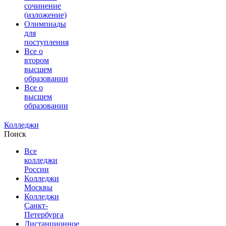
сочинение
(изложение)
Олимпиады
для
поступления
Все о
втором
высшем
образовании
Все о
высшем
образовании
Колледжи
Поиск
Все
колледжи
России
Колледжи
Москвы
Колледжи
Санкт-
Петербурга
Дистанционное