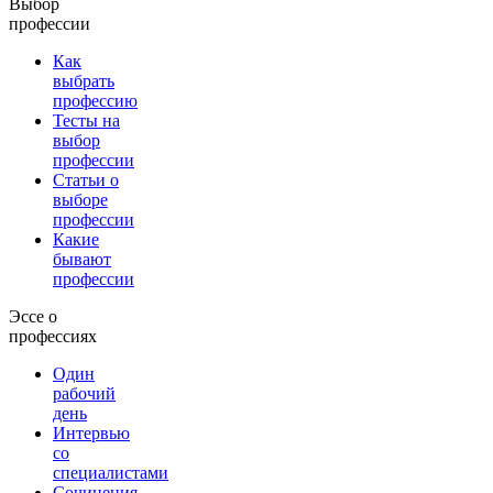
Выбор
профессии
Как
выбрать
профессию
Тесты на
выбор
профессии
Статьи о
выборе
профессии
Какие
бывают
профессии
Эссе о
профессиях
Один
рабочий
день
Интервью
со
специалистами
Сочинения