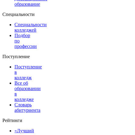
образование
Специальности
Специальности
колледжей
Подбор
по
профессии
Поступление
Поступление
в
колледж
Все об
образовании
в
колледже
Словарь
абитуриента
Рейтинги
«Лучший