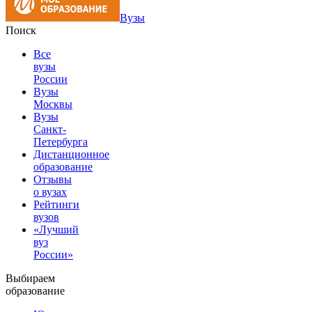
Вузы
Поиск
Все
вузы
России
Вузы
Москвы
Вузы
Санкт-
Петербурга
Дистанционное
образование
Отзывы
о вузах
Рейтинги
вузов
«Лучший
вуз
России»
Выбираем
образование