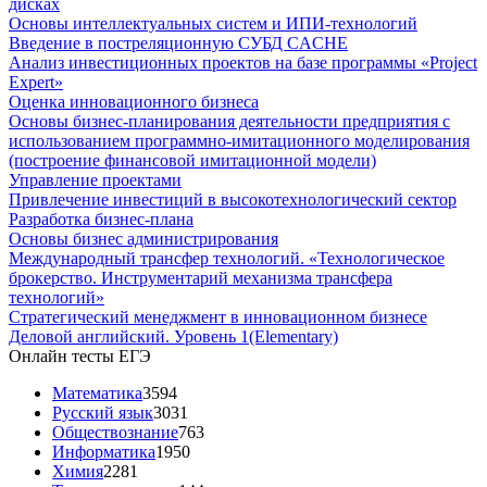
дисках
Основы интеллектуальных систем и ИПИ-технологий
Введение в постреляционную СУБД CACHE
Анализ инвестиционных проектов на базе программы «Project
Expert»
Оценка инновационного бизнеса
Основы бизнес-планирования деятельности предприятия с
использованием программно-имитационного моделирования
(построение финансовой имитационной модели)
Управление проектами
Привлечение инвестиций в высокотехнологический сектор
Разработка бизнес-плана
Основы бизнес администрирования
Международный трансфер технологий. «Технологическое
брокерство. Инструментарий механизма трансфера
технологий»
Стратегический менеджмент в инновационном бизнесе
Деловой английский. Уровень 1(Elementary)
Онлайн тесты ЕГЭ
Математика
3594
Русский язык
3031
Обществознание
763
Информатика
1950
Химия
2281