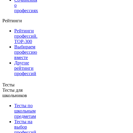
о
профессиях
Рейтинги
Рейтинги
профессий.
TOP-300
Выбираем
профессию
вместе
Другие
рейтинги
профессий
Тесты
Тесты для
школьников
Тесты по
школьным
предметам
Тесты на
выбор
профессий