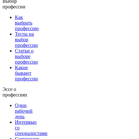
Выбор
профессии
Как
выбрать
профессию
Тесты на
выбор
профессии
Статьи о
выборе
профессии
Какие
бывают
профессии
Эссе о
профессиях
Один
рабочий
день
Интервью
со
специалистами
Сочинения