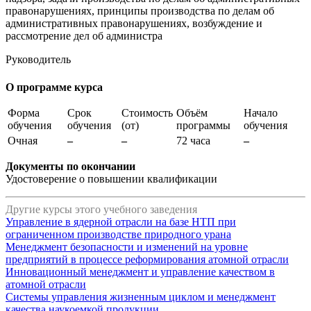
правонарушениях, принципы производства по делам об
административных правонарушениях, возбуждение и
рассмотрение дел об администра
Руководитель
О программе курса
Форма
Срок
Стоимость
Объём
Начало
обучения
обучения
(от)
программы
обучения
Очная
–
–
72 часа
–
Документы по окончании
Удостоверение о повышении квалификации
Другие курсы этого учебного заведения
Управление в ядерной отрасли на базе НТП при
ограниченном производстве природного урана
Менеджмент безопасности и изменений на уровне
предприятий в процессе реформирования атомной отрасли
Инновационный менеджмент и управление качеством в
атомной отрасли
Системы управления жизненным циклом и менеджмент
качества наукоемкой продукции