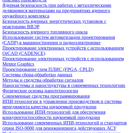
Ядерная безопасность при работах с металлическими
делящимися материалами на предприятиях ядерного
оружейного комплекса
Безопасность ядерных энергетических установок с
реакторами ВВЭР
Безопасность ядерного топливного цикла
Использование систем автоматизации проектирования
(САПР) в машиностроении и радиоэлектронике
Проектирование электронных устройств с использованием
OrCAD (CADENCE)
Проектирование электронных устройств с использованием
Mentor Graphics
Проектирование схем ПЛИС (FPGA, CPLD)
Системы сбора-обработки данных
Методы и средства обработки сигналов
Наносистемы и наноструктуры в современных технологиях
Физические основы нанотехнологии
Современные средства программирования
ИПИ-технологии в управлении производством и системы
менеджмента качества наукоемкой продукции
Использование ИПИ-технологий для обеспечения
конкурентоспособности наукоемкой продукции
Использование современных ИПИ-технологий и стандартов
серии ISO-9000 для реинжиниринга действующих АСУ