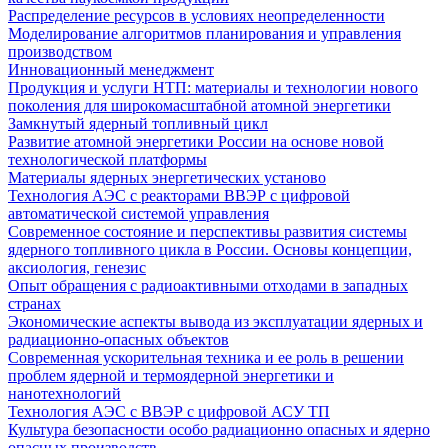
Распределение ресурсов в условиях неопределенности
Моделирование алгоритмов планирования и управления
производством
Инновационный менеджмент
Продукция и услуги НТП: материалы и технологии нового
поколения для широкомасштабной атомной энергетики
Замкнутый ядерный топливный цикл
Развитие атомной энергетики России на основе новой
технологической платформы
Материалы ядерных энергетических установо
Технология АЭС с реакторами ВВЭР с цифровой
автоматической системой управления
Современное состояние и перспективы развития системы
ядерного топливного цикла в России. Основы концепции,
аксиология, генезис
Опыт обращения с радиоактивными отходами в западных
странах
Экономические аспекты вывода из эксплуатации ядерных и
радиационно-опасных объектов
Современная ускорительная техника и ее роль в решении
проблем ядерной и термоядерной энергетики и
нанотехнологий
Технология АЭС с ВВЭР с цифровой АСУ ТП
Культура безопасности особо радиационно опасных и ядерно
опасных производств