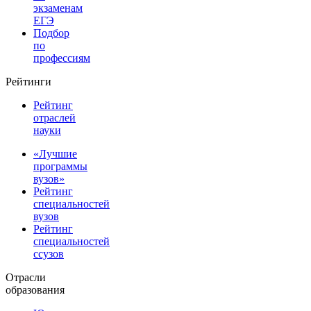
экзаменам
ЕГЭ
Подбор
по
профессиям
Рейтинги
Рейтинг
отраслей
науки
«Лучшие
программы
вузов»
Рейтинг
специальностей
вузов
Рейтинг
специальностей
ссузов
Отрасли
образования