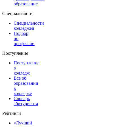
образование
Специальности
Специальности
колледжей
Подбор
по
профессии
Поступление
Поступление
в
колледж
Все об
образовании
в
колледже
Словарь
абитуриента
Рейтинги
«Лучший