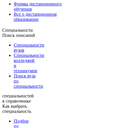
Формы дистанционного
обучения
Все о дистанционном
образовании
Специальности
Поиск описаний
Специальности
вузов
Специальности
колледжей
и
техникумов
Поиск вуза
по
специальности
специальностей
в справочнике
Как выбрать
специальность
Подбор
по