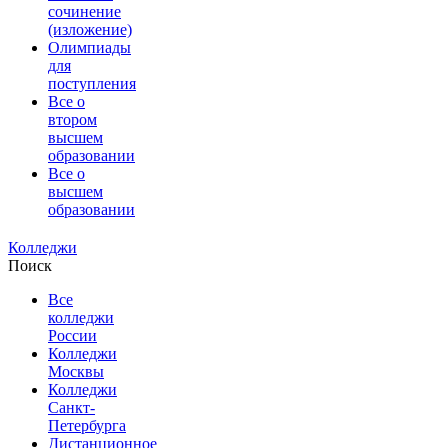
сочинение
(изложение)
Олимпиады
для
поступления
Все о
втором
высшем
образовании
Все о
высшем
образовании
Колледжи
Поиск
Все
колледжи
России
Колледжи
Москвы
Колледжи
Санкт-
Петербурга
Дистанционное