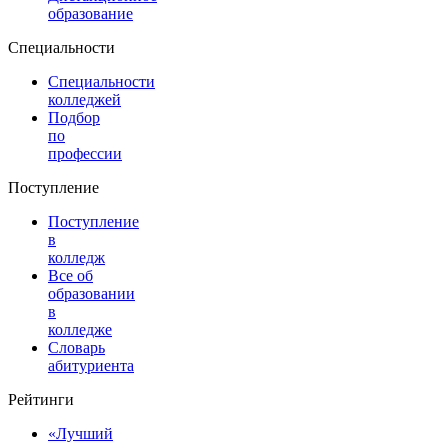
образование
Специальности
Специальности
колледжей
Подбор
по
профессии
Поступление
Поступление
в
колледж
Все об
образовании
в
колледже
Словарь
абитуриента
Рейтинги
«Лучший