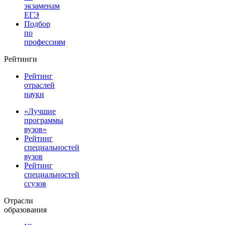
экзаменам
ЕГЭ
Подбор
по
профессиям
Рейтинги
Рейтинг
отраслей
науки
«Лучшие
программы
вузов»
Рейтинг
специальностей
вузов
Рейтинг
специальностей
ссузов
Отрасли
образования