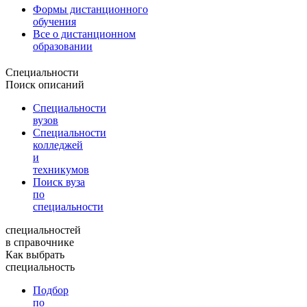
Формы дистанционного
обучения
Все о дистанционном
образовании
Специальности
Поиск описаний
Специальности
вузов
Специальности
колледжей
и
техникумов
Поиск вуза
по
специальности
специальностей
в справочнике
Как выбрать
специальность
Подбор
по