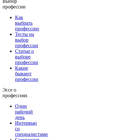
Выбор
профессии
Как
выбрать
профессию
Тесты на
выбор
профессии
Статьи о
выборе
профессии
Какие
бывают
профессии
Эссе о
профессиях
Один
рабочий
день
Интервью
со
специалистами
Сочинения