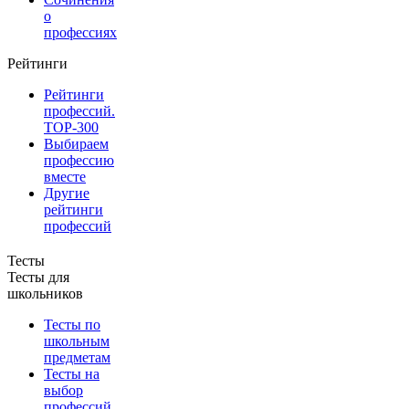
о
профессиях
Рейтинги
Рейтинги
профессий.
TOP-300
Выбираем
профессию
вместе
Другие
рейтинги
профессий
Тесты
Тесты для
школьников
Тесты по
школьным
предметам
Тесты на
выбор
профессий