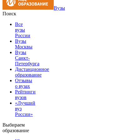
Вузы
Поиск
Все
вузы
России
Вузы
Москвы
Вузы
Санкт-
Петербурга
Дистанционное
образование
Отзывы
о вузах
Рейтинги
вузов
«Лучший
вуз
России»
Выбираем
образование