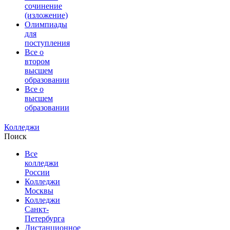
сочинение
(изложение)
Олимпиады
для
поступления
Все о
втором
высшем
образовании
Все о
высшем
образовании
Колледжи
Поиск
Все
колледжи
России
Колледжи
Москвы
Колледжи
Санкт-
Петербурга
Дистанционное