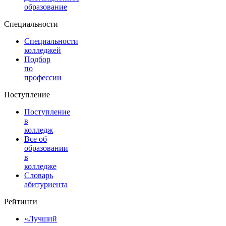
образование
Специальности
Специальности
колледжей
Подбор
по
профессии
Поступление
Поступление
в
колледж
Все об
образовании
в
колледже
Словарь
абитуриента
Рейтинги
«Лучший