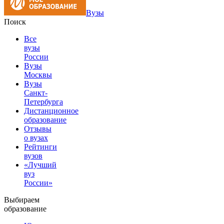
Вузы
Поиск
Все
вузы
России
Вузы
Москвы
Вузы
Санкт-
Петербурга
Дистанционное
образование
Отзывы
о вузах
Рейтинги
вузов
«Лучший
вуз
России»
Выбираем
образование