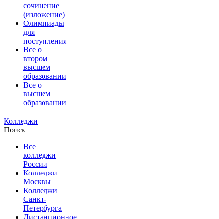
сочинение
(изложение)
Олимпиады
для
поступления
Все о
втором
высшем
образовании
Все о
высшем
образовании
Колледжи
Поиск
Все
колледжи
России
Колледжи
Москвы
Колледжи
Санкт-
Петербурга
Дистанционное