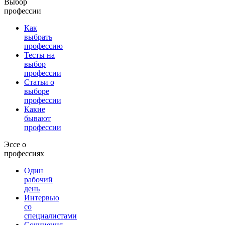
Выбор
профессии
Как
выбрать
профессию
Тесты на
выбор
профессии
Статьи о
выборе
профессии
Какие
бывают
профессии
Эссе о
профессиях
Один
рабочий
день
Интервью
со
специалистами
Сочинения