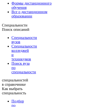
Формы дистанционного
обучения
Все о дистанционном
образовании
Специальности
Поиск описаний
Специальности
вузов
Специальности
колледжей
и
техникумов
Поиск вуза
по
специальности
специальностей
в справочнике
Как выбрать
специальность
Подбор
по