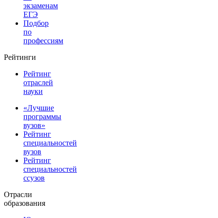
экзаменам
ЕГЭ
Подбор
по
профессиям
Рейтинги
Рейтинг
отраслей
науки
«Лучшие
программы
вузов»
Рейтинг
специальностей
вузов
Рейтинг
специальностей
ссузов
Отрасли
образования