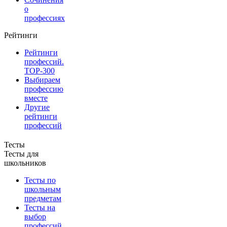
о
профессиях
Рейтинги
Рейтинги
профессий.
TOP-300
Выбираем
профессию
вместе
Другие
рейтинги
профессий
Тесты
Тесты для
школьников
Тесты по
школьным
предметам
Тесты на
выбор
профессий